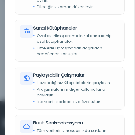
ayırın.
Dilediğiniz zaman düzenleyin.
Hazinei funun 1309/554/0003
Kayıt Numarası: 2615018
Sanal Kütüphaneler
Özelleştirilmiş arama kurallarına sahip
Hazinei funun 1309/554/0036
Kayıt Numarası: 2742693
özel kütüphaneler.
Filtrelerle uğraşmadan doğrudan
hedeflenen sonuçlar.
Hazinei funun 1309/554/0033
Kayıt Numarası: 2763389
Paylaşılabilir Çalışmalar
Hazinei funun 1309/554/0030
Kayıt Numarası: 3086056
Hazırladığınız Kitap Listelerini paylaşın.
Araştırmalarınızı diğer kullanıcılarla
paylaşın.
İsterseniz sadece size özel tutun.
Bulut Senkronizasyonu
Tüm verileriniz hesabınızda saklanır.