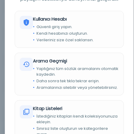
TÜR
Süreli Yayın
Kullanıcı Hesabı
DIL
Türkçe
Güvenli giriş yapın.
Kendi hesabınızı oluşturun.
DIJITAL
Evet
Verileriniz size özel saklansın.
YAZMA
Hayır
Arama Geçmişi
KÜTÜPHANE
Türkiye Yazma Eserler Kurumu Başkanlığı
Yaptığınız tüm sözlük aramalarını otomatik
DEMIRBAŞ NUMARASI
kaydedin.
490794
Daha sonra tek tıkla tekrar erişin.
KAYIT NUMARASI
Aramalarınızı silebilir veya yönetebilirsiniz.
490794
LOKASYON
Millet Kütüphanesi/Gazete Mecmua
Kitap Listeleri
KOLEKSIYON NO.
021312
İstediğiniz kitapları kendi koleksiyonunuza
ekleyin.
Sınırsız liste oluşturun ve kategorilere
4
Diğer Nüshalar