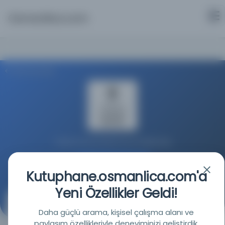
Osmanlica.com
Aramaya Dön
Türkiye Yazma Eserler Kurumu Başkanlığı
Kaynağa git
Kutuphane.osmanlica.com'a
Yeni Özellikler Geldi!
Hazinei funun 1309/554/0032
Daha güçlü arama, kişisel çalışma alanı ve
(Hazinei funun 1309/554/0032)
paylaşım özellikleriyle deneyiminizi geliştirdik.