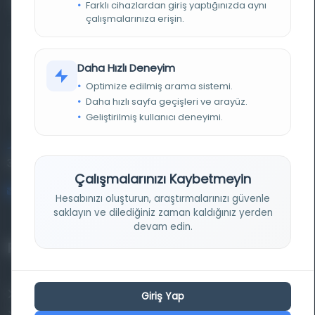
Farklı cihazlardan giriş yaptığınızda aynı
çalışmalarınıza erişin.
Farklı dönem, dil ve coğrafyalara ait tarihî yazma ve
Daha Hızlı Deneyim
basma eserleri, arşiv belgelerini, süreli yayınları ve görsel
Optimize edilmiş arama sistemi.
materyalleri bir araya getiren kapsamlı bir dijital
Daha hızlı sayfa geçişleri ve arayüz.
kütüphane ve meta katalog.
Geliştirilmiş kullanıcı deneyimi.
Entertech Ofis: 322 İstanbul Ün. Avcılar Kampüsü Avcılar,
34320 İstanbul
Çalışmalarınızı Kaybetmeyin
bilgi@osmanlica.com
Hesabınızı oluşturun, araştırmalarınızı güvenle
saklayın ve dilediğiniz zaman kaldığınız yerden
devam edin.
Projelerimiz
Osmanlica.com
Giriş Yap