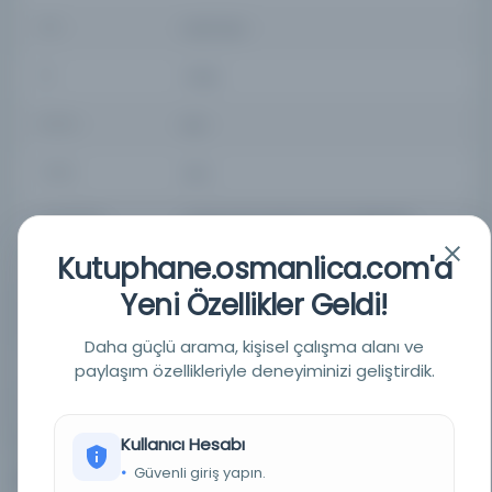
TÜR
Süreli Yayın
DIL
Türkçe
DIJITAL
Evet
YAZMA
Hayır
KÜTÜPHANE
Türkiye Yazma Eserler Kurumu Başkanlığı
Kutuphane.osmanlica.com'a
DEMIRBAŞ NUMARASI
479418
Yeni Özellikler Geldi!
KAYIT NUMARASI
479418
Daha güçlü arama, kişisel çalışma alanı ve
LOKASYON
paylaşım özellikleriyle deneyiminizi geliştirdik.
Millet Kütüphanesi/Gazete Mecmua
KOLEKSIYON NO.
009936
Kullanıcı Hesabı
Güvenli giriş yapın.
12
Diğer Nüshalar