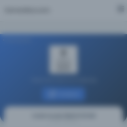
Osmanlica.com
Aramaya Dön
Türkiye Yazma Eserler Kurumu Başkanlığı
Kaynağa git
Ceridei havadis 1266H/272/0485
(Ceridei havadis 1266H/272/0485)