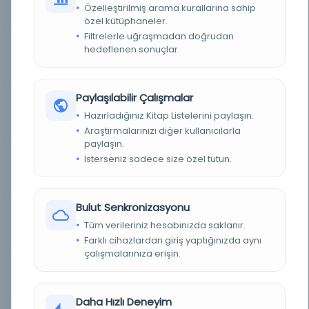
2909597
1266H/272/0460
Özelleştirilmiş arama kurallarına sahip
özel kütüphaneler.
Filtrelerle uğraşmadan doğrudan
Ceridei havadis
hedeflenen sonuçlar.
Kayıt Numarası:
2926803
1266H/272/0482
Paylaşılabilir Çalışmalar
Ceridei havadis
Kayıt Numarası:
Hazırladığınız Kitap Listelerini paylaşın.
3029138
1266H/272/0498
Araştırmalarınızı diğer kullanıcılarla
paylaşın.
Ceridei havadis
İsterseniz sadece size özel tutun.
Kayıt Numarası:
3033387
1266H/272/0483
Bulut Senkronizasyonu
Ceridei havadis
Kayıt Numarası:
Tüm verileriniz hesabınızda saklanır.
3045385
1266H/272/0492
Farklı cihazlardan giriş yaptığınızda aynı
çalışmalarınıza erişin.
Ceridei havadis
Kayıt Numarası:
3084542
1266H/272/0480
Daha Hızlı Deneyim