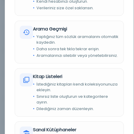
Kendi hesabınızı oluşturun.
Verileriniz size özel saklansın.
Ceridei havadis
Kayıt Numarası:
2383941
1266H/272/0494
Arama Geçmişi
Ceridei havadis
Yaptığınız tüm sözlük aramalarını otomatik
Kayıt Numarası:
2431240
1266H/272/0469
kaydedin.
Daha sonra tek tıkla tekrar erişin.
Aramalarınızı silebilir veya yönetebilirsiniz.
Ceridei havadis
Kayıt Numarası:
2465200
1266H/272/0464
Kitap Listeleri
Ceridei havadis
İstediğiniz kitapları kendi koleksiyonunuza
Kayıt Numarası:
2513228
1266H/272/0497
ekleyin.
Sınırsız liste oluşturun ve kategorilere
ayırın.
Ceridei havadis
Dilediğiniz zaman düzenleyin.
Kayıt Numarası:
2562733
1266H/272/0493
Sanal Kütüphaneler
Ceridei havadis
Kayıt Numarası: