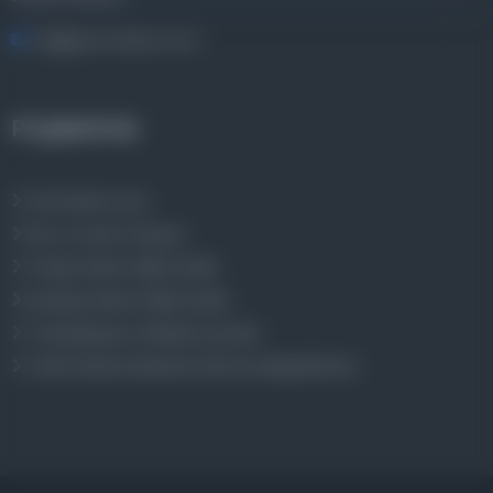
bilgi@osmanlica.com
Projelerimiz
Osmanlica.com
Aruz ve Hece Ölçüsü
Türkçe Metin Sıklık Analizi
Kazakça Metin Sıklık Analizi
Transkripsiyon Alfabesi Çevirisi
Tarihi Dokümanlarda Görüntü İyileştirilmesi