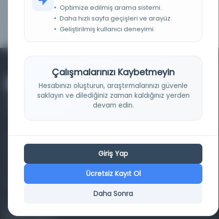
Optimize edilmiş arama sistemi.
Ceridei havadis
Kayıt Numarası:
Daha hızlı sayfa geçişleri ve arayüz.
3184287
1266H/272/0495
Geliştirilmiş kullanıcı deneyimi.
Çalışmalarınızı Kaybetmeyin
Hesabınızı oluşturun, araştırmalarınızı güvenle
saklayın ve dilediğiniz zaman kaldığınız yerden
devam edin.
Farklı dönem, dil ve coğrafyalara ait tarihî yazma ve
basma eserleri, arşiv belgelerini, süreli yayınları ve görsel
Giriş Yap
materyalleri bir araya getiren kapsamlı bir dijital
Ücretsiz Kayıt Ol
kütüphane ve meta katalog.
Daha Sonra
Entertech Ofis: 322 İstanbul Ün. Avcılar Kampüsü Avcılar,
34320 İstanbul