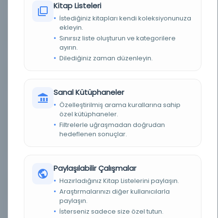
Kitap Listeleri
DEMIRBAŞ NUMARASI
NSS108064
İstediğiniz kitapları kendi koleksiyonunuza
ekleyin.
KAYIT NUMARASI
3928979
Sınırsız liste oluşturun ve kategorilere
ayırın.
LOKASYON
İBB Atatürk Kitaplığı
Dilediğiniz zaman düzenleyin.
TARIH
Temmuz Rebiülahir Haziran 3 19 20
Sanal Kütüphaneler
NOTLAR
Sayı bilgisi katalogcu tarafından verilmiştir.
Özelleştirilmiş arama kurallarına sahip
özel kütüphaneler.
SORUMLULAR
Umûr-ı idare: İbrahim, Tevfik, mesul müdür:
Filtrelerle uğraşmadan doğrudan
Mehmed Cevdet, Mehmed Sâlih, Ahmet Muhtar,
yayın müdürü: [Muhtar Seyyid], ser muharrir:
hedeflenen sonuçlar.
Ağaoğlu Ahmed, Nazım Bey, Mehmed Cevdet,
Mehmed Nüzhet
SÜRELI / YIL
1904 1322 1320
Paylaşılabilir Çalışmalar
Hazırladığınız Kitap Listelerini paylaşın.
SÜRE
Günlük
Araştırmalarınızı diğer kullanıcılarla
paylaşın.
YAYIN GELIŞ TARIHI
1.10.2015
İsterseniz sadece size özel tutun.