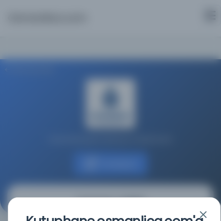
Osmanlica.com
Aramaya Dön
İstanbul Büyükşehir Belediyesi Kütüphaneleri
Kaynağa git
Tercüman-ı Hakikât