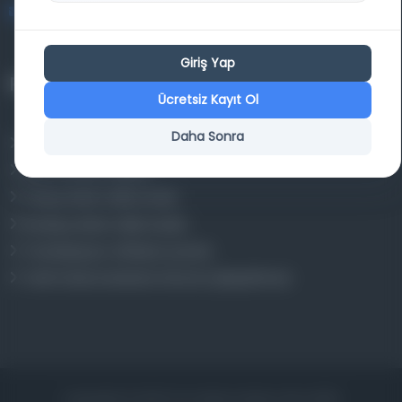
bilgi@osmanlica.com
Giriş Yap
Projelerimiz
Ücretsiz Kayıt Ol
Daha Sonra
Osmanlica.com
Aruz ve Hece Ölçüsü
Türkçe Metin Sıklık Analizi
Kazakça Metin Sıklık Analizi
Transkripsiyon Alfabesi Çevirisi
Tarihi Dokümanlarda Görüntü İyileştirilmesi
Copyrights © 2026 Tüm Hakları Saklıdır. Mina ARGE