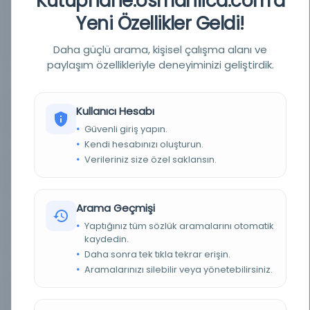
Kutuphane.osmanlica.com'a
YAZAR
Umûr-ı idare: İbrahim, Tevfik, mesul müdür:
Yeni Özellikler Geldi!
Mehmed Cevdet, Mehmed Sâlih, Ahmet Muhtar,
yayın müdürü: [Muhtar Seyyid], ser muharrir:
Ağaoğlu Ahmed, Nazım Bey, Mehmed Cevdet,
Mehmed Nüzhet
Daha güçlü arama, kişisel çalışma alanı ve
paylaşım özellikleriyle deneyiminizi geliştirdik.
BASIM TARIHI
27 Şevval 1295 / 11 Teşrinievvel 1294R / 23 Ekim
1878M
Kullanıcı Hesabı
BASIM YERI
İstanbul - Mehmed Cevdet
Güvenli giriş yapın.
Kendi hesabınızı oluşturun.
TÜR
Süreli Yayın
Verileriniz size özel saklansın.
DIL
Osmanlıca
DIJITAL
Evet
Arama Geçmişi
Yaptığınız tüm sözlük aramalarını otomatik
YAZMA
Hayır
kaydedin.
Daha sonra tek tıkla tekrar erişin.
FIZIKSEL BOYUTLAR
1-4 s. ; 63x47 cm.
Aramalarınızı silebilir veya yönetebilirsiniz.
KÜTÜPHANE
İstanbul Büyükşehir Belediyesi Kütüphaneleri