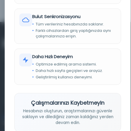
BIRLIKTELIK
NS2156
Bulut Senkronizasyonu
Tüm verileriniz hesabınızda saklanır.
Farklı cihazlardan giriş yaptığınızda aynı
çalışmalarınıza erişin.
Daha Hızlı Deneyim
Optimize edilmiş arama sistemi.
Daha hızlı sayfa geçişleri ve arayüz.
Farklı dönem, dil ve coğrafyalara ait tarihî yazma ve
Geliştirilmiş kullanıcı deneyimi.
basma eserleri, arşiv belgelerini, süreli yayınları ve görsel
materyalleri bir araya getiren kapsamlı bir dijital
kütüphane ve meta katalog.
Çalışmalarınızı Kaybetmeyin
Hesabınızı oluşturun, araştırmalarınızı güvenle
saklayın ve dilediğiniz zaman kaldığınız yerden
Entertech Ofis: 322 İstanbul Ün. Avcılar Kampüsü Avcılar,
devam edin.
34320 İstanbul