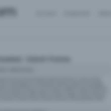
om
Ana Sayfa
Kütüphaneler
Hakkı
azetesi : Sabah Postası
tesi : Sabah Postası
det [Oran], Ahmed Macid, Ali Naci Karacan, E. İzzet; mesul
an], Zeki Megamiz, A.M [Asador Matyos], Mehmet Nureddin,
n, Ahmed Süreyya, Ömer İzzettin, Sadettin, Mecdi Sadrettin,
ri, Esat Mahmut, Sabri Salim, M. Rasim Özgen, Ali Naci Karacan,
n; Ahmed Cevdet [Oran], Ali Naci Karacan, EbuzZiyâzade Velid,