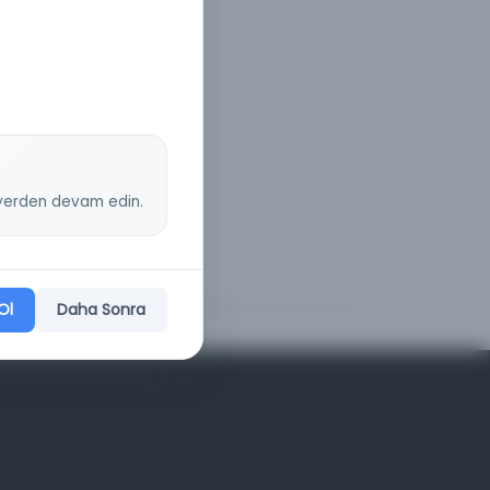
z yerden devam edin.
Ol
Daha Sonra