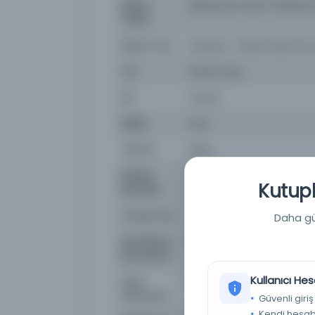
Basım
1Muharrem 1312 / 23Hazir
Tarihi:
Basım Yeri
İstanbul - İkdam Basımevi
Tür
Süreli Yayın
Dil
ota,tur
Dijital
Evet
Yazma
Hayır
Fiziksel
1-4 s. ; 62x45 cm.
Kutuph
Boyutlar
Kütüphane:
İstanbul Büyükşehir Beled
Daha güç
Demirbaş
NSS032871
Numarası
Kullanıcı Hes
Kayıt
3853928
Numarası
Güvenli giriş
Kendi hesabı