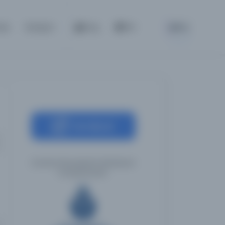
BETA
nda
İletişim
Giriş
TR
Kaynağa git
İstanbul Büyükşehir Belediyesi
Kütüphaneleri