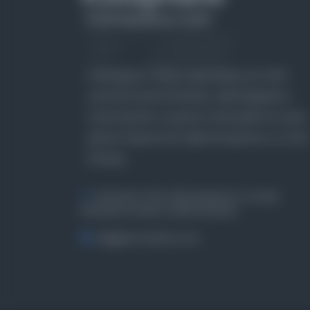
Farklı dönem, dil ve coğrafyalara ait tarihî
yazma ve basma eserleri, arşiv belgelerini,
süreli yayınları ve görsel materyalleri bir araya
getiren kapsamlı bir dijital kütüphane ve meta
katalog.
Entertech Ofis: 322 İstanbul Ün. Avcılar
Kampüsü Avcılar, 34320 İstanbul
bilgi@osmanlica.com