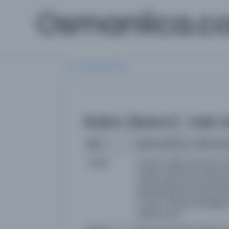
Osmanlica.c
Aramaya Dön
İkdâm [Ikdam] : Halk G
İsim
İkdâm [Ikdam] : Halk Gaze
Yazar
imtiyaz sahibi: Ahmed Cev
müdür: Ahmed Cevdet [Or
Ahmed Macid, Ahmed Muhsi
Burhaneddin Ali, Hamid Nu
E. İzzet, Cevdet Karabilgi
Abidin Daver