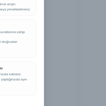
krar erişin.
veya yönetebilirsiniz.
kurallarına sahip
an doğrudan
nu
nızda saklanır.
ş yaptığınızda aynı