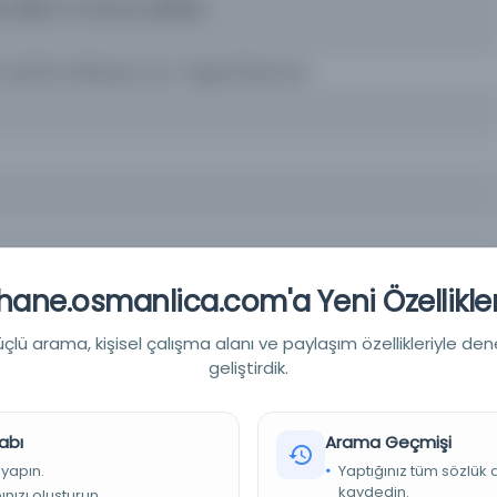
an 1310R / 5 Temmuz 1894M
; Marifet Matbaası; Son Telgraf Basımevi
ane.osmanlica.com'a Yeni Özellikler
iyesi Kütüphaneleri
lü arama, kişisel çalışma alanı ve paylaşım özellikleriyle den
geliştirdik.
abı
Arama Geçmişi
 yapın.
Yaptığınız tüm sözlük
kaydedin.
nızı oluşturun.