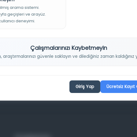
ri, Esat Mahmut, Sabri Salim, M. Rasim Özgen, Ali Naci Karacan,
ilmiş arama sistemi.
n; Ahmed Cevdet [Oran], Ali Naci Karacan, EbuzZiyâzade Velid,
ayfa geçişleri ve arayüz.
 kullanıcı deneyimi.
Çalışmalarınızı Kaybetmeyin
n, araştırmalarınızı güvenle saklayın ve dilediğiniz zaman kaldığını
Giriş Yap
Ücretsiz Kayıt 