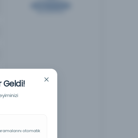
 Geldi!
eyiminizi
 aramalarını otomatik