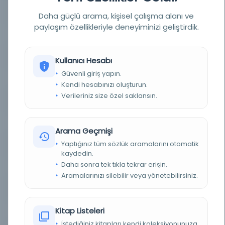
YAZAR
imtiyaz sahibi: Ali Kemaleddin; mesul müdür:
Tâhir, A. Kemaleddin; muharrir: A. Kemaleddin
Daha güçlü arama, kişisel çalışma alanı ve
paylaşım özellikleriyle deneyiminizi geliştirdik.
BASIM TARIHI
20 Temmuz 1329 / 1913
BASIM YERI
Selanik - A. Kemaleddin
Kullanıcı Hesabı
Güvenli giriş yapın.
TÜR
Süreli Yayın
Kendi hesabınızı oluşturun.
Verileriniz size özel saklansın.
DIL
Osmanlıca
DIJITAL
Evet
Arama Geçmişi
Yaptığınız tüm sözlük aramalarını otomatik
YAZMA
Hayır
kaydedin.
Daha sonra tek tıkla tekrar erişin.
FIZIKSEL BOYUTLAR
1-4 s. ; 40x30 cm.
Aramalarınızı silebilir veya yönetebilirsiniz.
KÜTÜPHANE
İstanbul Büyükşehir Belediyesi Kütüphaneleri
Kitap Listeleri
DEMIRBAŞ NUMARASI
NSS007611
İstediğiniz kitapları kendi koleksiyonunuza