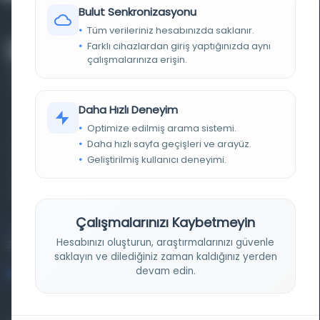
Bulut Senkronizasyonu
Tüm verileriniz hesabınızda saklanır.
Farklı cihazlardan giriş yaptığınızda aynı
çalışmalarınıza erişin.
Daha Hızlı Deneyim
Farklı dönem, dil ve coğrafyalara ait tarihî yazma ve
Optimize edilmiş arama sistemi.
Daha hızlı sayfa geçişleri ve arayüz.
basma eserleri, arşiv belgelerini, süreli yayınları ve görsel
Geliştirilmiş kullanıcı deneyimi.
materyalleri bir araya getiren kapsamlı bir dijital
kütüphane ve meta katalog.
Çalışmalarınızı Kaybetmeyin
Entertech Ofis: 322 İstanbul Ün. Avcılar Kampüsü Avcılar,
Hesabınızı oluşturun, araştırmalarınızı güvenle
34320 İstanbul
saklayın ve dilediğiniz zaman kaldığınız yerden
devam edin.
bilgi@osmanlica.com