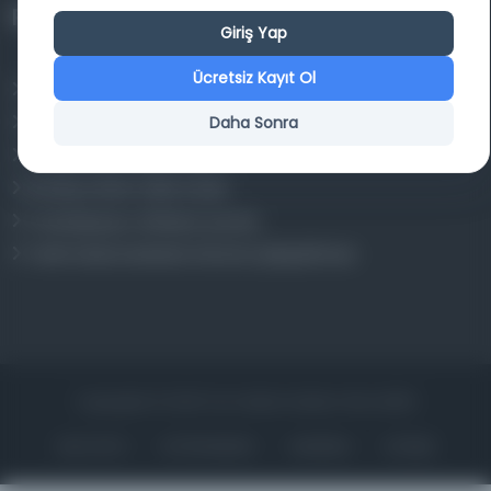
Projelerimiz
Giriş Yap
Ücretsiz Kayıt Ol
Osmanlica.com
Daha Sonra
Aruz ve Hece Ölçüsü
Türkçe Metin Sıklık Analizi
Kazakça Metin Sıklık Analizi
Transkripsiyon Alfabesi Çevirisi
Tarihi Dokümanlarda Görüntü İyileştirilmesi
Copyrights © 2026 Tüm Hakları Saklıdır. Mina ARGE
ANA SAYFA
KÜTÜPHANELER
HAKKINDA
İLETIŞIM