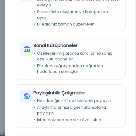
ekleyin.
KAYIT NUMARASI
3828699
Sınırsız liste oluşturun ve kategorilere
ayırın.
LOKASYON
İBB Atatürk Kitaplığı
Dilediğiniz zaman düzenleyin.
TARIH
Mayıs Receb Mayıs 17 3 4
Sanal Kütüphaneler
NOTLAR
Hergün neşr olunur Türkçe gazetedir, sabahları
neşr olunur.
Özelleştirilmiş arama kurallarına sahip
özel kütüphaneler.
SORUMLULAR
imtiyaz sahibi: Ali Kemaleddin; mesul müdür:
Filtrelerle uğraşmadan doğrudan
Tâhir, A. Kemaleddin; muharrir: A. Kemaleddin
hedeflenen sonuçlar.
SÜRELI / YIL
1915 1333 1331
Paylaşılabilir Çalışmalar
SÜRE
Günlük
Hazırladığınız Kitap Listelerini paylaşın.
YAYIN GELIŞ TARIHI
1.10.2015
Araştırmalarınızı diğer kullanıcılarla
paylaşın.
İsterseniz sadece size özel tutun.
BIRLIKTELIK
NS0203