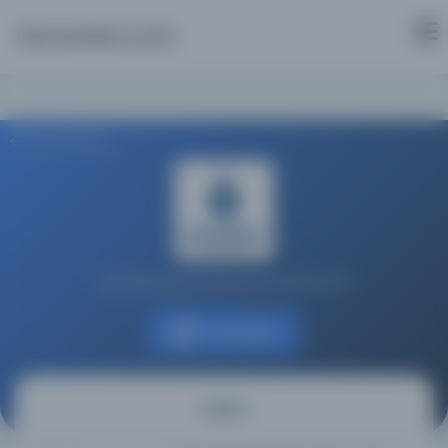
Osmanlica.com
Aramaya Dön
İstanbul Büyükşehir Belediyesi Kütüphaneleri
Kaynağa git
Sabah