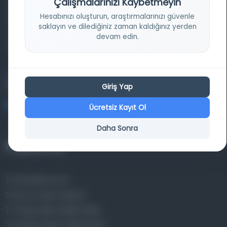
Çalışmalarınızı Kaybetmeyin
Farklı dönem, dil ve coğrafyalara ait tarihî yazma ve
Hesabınızı oluşturun, araştırmalarınızı güvenle
basma eserleri, arşiv belgelerini, süreli yayınları ve görsel
saklayın ve dilediğiniz zaman kaldığınız yerden
materyalleri bir araya getiren kapsamlı bir dijital
devam edin.
kütüphane ve meta katalog.
Entertech Ofis: 322 İstanbul Ün. Avcılar Kampüsü Avcılar,
34320 İstanbul
Giriş Yap
bilgi@osmanlica.com
Ücretsiz Kayıt Ol
Daha Sonra
Projelerimiz
Osmanlica.com
Aruz ve Hece Ölçüsü
Türkçe Metin Sıklık Analizi
Kazakça Metin Sıklık Analizi