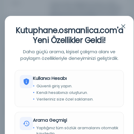
YAZAR
imtiyaz sahibi: Papadapulos, Mihran; müdür:
Mihran, M. Emin, Aleksan, Ahmet Hilali, Mehmed
Ziyâ; ser muharrir: Şemseddin Sami, Ali Kemal,
Refik Halid, Lütfi Fikri; baş kepaze: Artin Kemal,
kepazelik müdürü: Mihran Ağa
Kutuphane.osmanlica.com'a
BASIM TARIHI
4Muharrem 1307 / 1336 / 1338H / 28Rebiülahir
1304H / 1302R / 4Muharrem 1307 / 19 Ağustos
Yeni Özellikler Geldi!
1305R / 31 Ağustos 1889M
Daha güçlü arama, kişisel çalışma alanı ve
BASIM YERI
İstanbul - Sabah Matbaası; Mihran Matbaası;
Sabah Matbaası
paylaşım özellikleriyle deneyiminizi geliştirdik.
TÜR
Süreli Yayın
Kullanıcı Hesabı
DIL
Osmanlıca
Güvenli giriş yapın.
Kendi hesabınızı oluşturun.
DIJITAL
Evet
Verileriniz size özel saklansın.
YAZMA
Hayır
Arama Geçmişi
FIZIKSEL BOYUTLAR
1-4 s. ; 61x45 cm.
Yaptığınız tüm sözlük aramalarını otomatik
kaydedin.