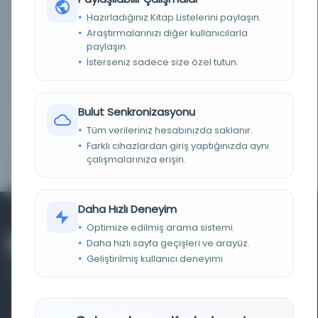
Mihran, M. Emin, Aleksan, Ahmet Hilali, Mehmed
Ziyâ; ser muharrir: Şemseddin Sami, Ali Kemal,
Hazırladığınız Kitap Listelerini paylaşın.
Refik Halid, Lütfi Fikri; baş kepaze: Artin Kemal,
kepazelik müdürü: Mihran Ağa
Araştırmalarınızı diğer kullanıcılarla
paylaşın.
İsterseniz sadece size özel tutun.
SÜRELI / YIL
1897 1314 1312
SÜRE
Günlük
Bulut Senkronizasyonu
YAYIN GELIŞ TARIHI
1.10.2015
Tüm verileriniz hesabınızda saklanır.
Farklı cihazlardan giriş yaptığınızda aynı
BIRLIKTELIK
NS1809
çalışmalarınıza erişin.
Daha Hızlı Deneyim
Optimize edilmiş arama sistemi.
Daha hızlı sayfa geçişleri ve arayüz.
Geliştirilmiş kullanıcı deneyimi.