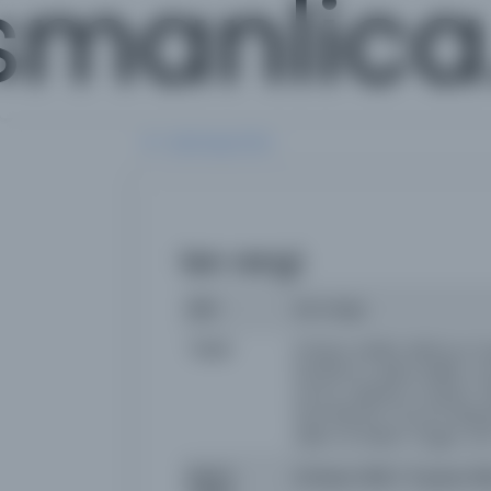
smanlic
Aramaya Dön
ten rengi
İsim
ten rengi
Yazar
imtiyaz sahibi: Mahmut So
Dördüncü, Şükrü Melih; um
Uzma, neşriyat müdürü: Ha
İzzet Benice, Umumi Neşri
eden: M. Rasim Özgen; s
Basım
23 Nisan 1935 / 11 Şubat 19