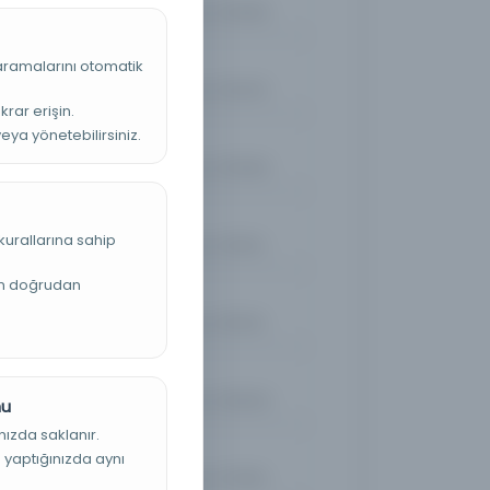
Kayıt Numarası: 2700962
 aramalarını otomatik
Tan
Kayıt Numarası: 2702470
krar erişin.
veya yönetebilirsiniz.
Tan
Kayıt Numarası: 2705460
Tan
kurallarına sahip
Kayıt Numarası: 2712902
an doğrudan
Tan
Kayıt Numarası: 2755149
Tan
Kayıt Numarası: 2766062
nu
nızda saklanır.
Tan
ş yaptığınızda aynı
Kayıt Numarası: 2774305