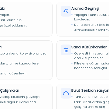
abı
Arama Geçmişi
 yapın.
Yaptığınız tüm sözlük
kaydedin.
nızı oluşturun.
Daha sonra tek tıkla te
ize özel saklansın.
Aramalarınızı silebilir 
i
Sanal Kütüphaneler
kitapları kendi koleksiyonunuza
Özelleştirilmiş arama 
özel kütüphaneler.
e oluşturun ve kategorilere
Filtrelerle uğraşmad
hedeflenen sonuçlar.
zaman düzenleyin.
r Çalışmalar
Bulut Senkronizasyo
z Kitap Listelerini paylaşın.
Tüm verileriniz hesabı
nızı diğer kullanıcılarla
Farklı cihazlardan giri
çalışmalarınıza erişin.