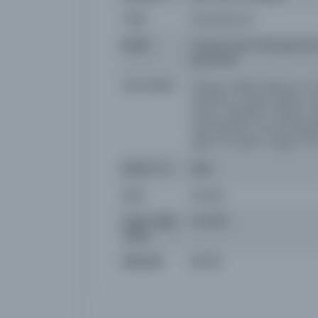
Tarih
Kanunievvel 1
Notlar
Günlük siyasi halk gazetesi.
gazetedir.
Sorumlular
imtiyaz sahibi: Mahmut So
Dördüncü, Şükrü Melih; um
Uzma, neşriyat müdürü: Ha
İzzet Benice, Umumi Neşri
eden: M. Rasim Özgen; s
Süreli / Yıl
1938
Süre
Günlük
Yayın Geliş
1.10.2015
Tarihi
Birliktelik
NS5132