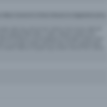
 Milliyet Gazetesi'nin 23 Nisan itibariyle ismi değiştirilerek çıkmış
ydan, Şükrü Arıç, Ahmet Emin Yalman, Emin Uzman, Halil Lûtfi
umi neşriyatı idare eden: S. Salim, neşriyat müdürü: Emin
lil Lûtfi Dördüncü, Umumi Neşriyat ve yazı işleri müdürü: Etem
yat ve yazı işleri müdürü: Mümtaz Faik, umumi neşriyatı idare
er muharrir: Mahmut Soydan; baş muharrir: Ahmet Emin Yalman