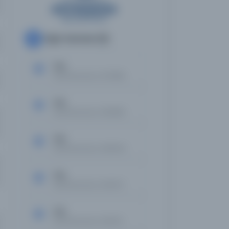
Diğer Nüshalar
42
Tan
Kayıt Numarası: 2570889
Tan
Kayıt Numarası: 2582889
Tan
Kayıt Numarası: 2595300
Tan
Kayıt Numarası: 2622017
Tan
Kayıt Numarası: 2625113