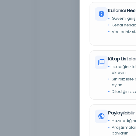
Kullanıcı Hes
Güvenli giriş
Kendi hesabı
Verileriniz s
Kitap Listeler
İstediğiniz 
ekleyin.
Sınırsız list
ayırın.
Dilediğiniz 
Paylaşılabili
Hazırladığını
Araştırmaları
paylaşın.