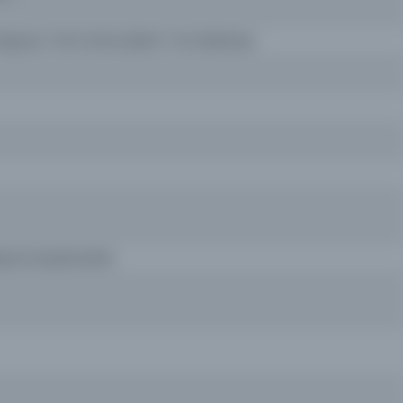
Neşriyat Türk Limitet Şirketi-Tan Matbaası
iyesi Kütüphaneleri