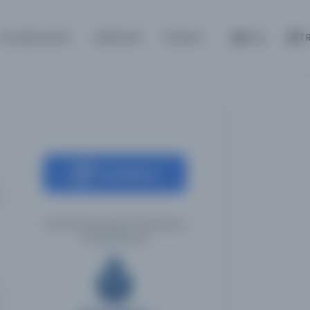
Kütüphaneler
Hakkında
İletişim
Giriş
T
Kaynağa git
İstanbul Büyükşehir Belediyesi
Kütüphaneleri