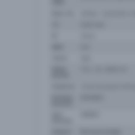
Tarihi:
Basım Yeri
İstanbul - Gazetecilik ve 
Tür
Süreli Yayın
Dil
ota,tur
Dijital
Evet
Yazma
Hayır
Fiziksel
1-12 s. : res. ; 58x43 cm.
Boyutlar
Kütüphane:
İstanbul Büyükşehir Beled
Demirbaş
NSS148694
Numarası
Kayıt
3969503
Numarası
Lokasyon
İBB Atatürk Kitaplığı