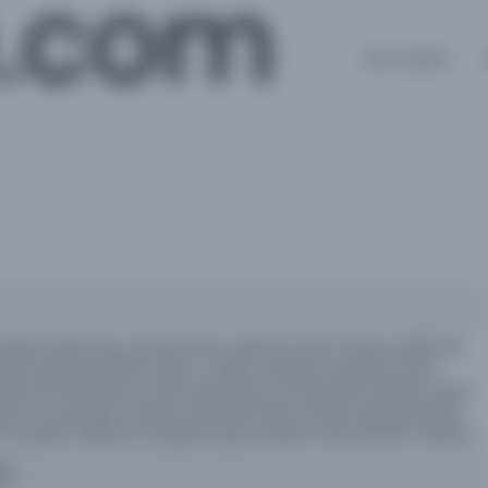
a.com
Ana Sayfa
ydan, Şükrü Arıç, Ahmet Emin Yalman, Emin Uzman, Halil Lûtfi
umi neşriyatı idare eden: S. Salim, neşriyat müdürü: Emin
lil Lûtfi Dördüncü, Umumi Neşriyat ve yazı işleri müdürü: Etem
yat ve yazı işleri müdürü: Mümtaz Faik, umumi neşriyatı idare
er muharrir: Mahmut Soydan; baş muharrir: Ahmet Emin Yalman
26