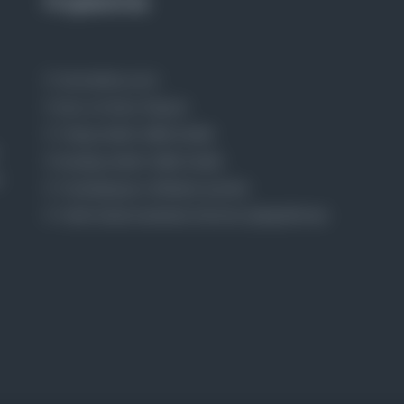
Projelerimiz
Osmanlica.com
Aruz ve Hece Ölçüsü
Türkçe Metin Sıklık Analizi
Kazakça Metin Sıklık Analizi
Transkripsiyon Alfabesi Çevirisi
Tarihi Dokümanlarda Görüntü İyileştirilmesi