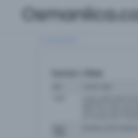
Osmanlica.c
Aramaya Dön
Tevhid-i Efkâr
İsim
Tevhid-i Efkâr
Yazar
imtiyaz sahibi: Raşid, Eb
[Mehmet] Tevfik, Yunus N
Rasim, Avni, Vasfi, Burhan
ser muharrir: Ebü'z-Ziyâzâ
Basım
29 Zilhicce 1278 / 15Hazir
Tarihi: