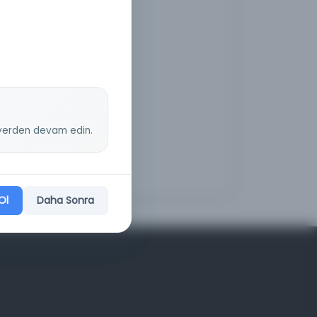
z yerden devam edin.
Ol
Daha Sonra