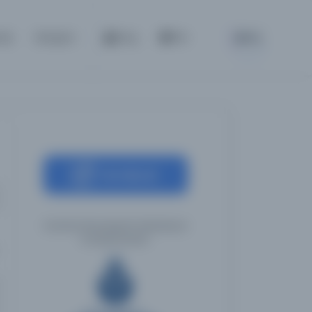
BETA
nda
İletişim
Giriş
TR
Kaynağa git
İstanbul Büyükşehir Belediyesi
Kütüphaneleri