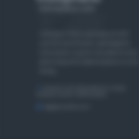
Farklı dönem, dil ve coğrafyalara ait tarihî
yazma ve basma eserleri, arşiv belgelerini,
süreli yayınları ve görsel materyalleri bir araya
getiren kapsamlı bir dijital kütüphane ve meta
katalog.
Entertech Ofis: 322 İstanbul Ün. Avcılar
Kampüsü Avcılar, 34320 İstanbul
bilgi@osmanlica.com