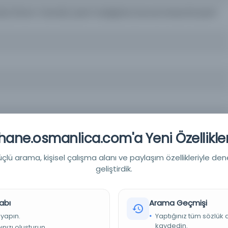
Ziyâ (Divan Yolunda), Şeref sokağında, Nuruosmaniye'de Şeref
ane.osmanlica.com'a Yeni Özellikler
iyesi Kütüphaneleri
lü arama, kişisel çalışma alanı ve paylaşım özellikleriyle den
geliştirdik.
abı
Arama Geçmişi
 yapın.
Yaptığınız tüm sözlük
kaydedin.
nızı oluşturun.