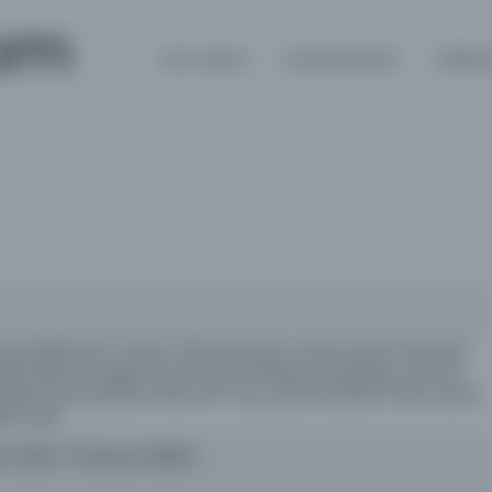
om
Ana Sayfa
Kütüphaneler
Hakkı
üzZiyâ [Mehmet] Tevfik, Talha EbüzZiyâ; mesul müdür: EbüzZiyâ
adi, Mehmet Agâh, Ahmet Hamdi, Behçet, Ali Behçet, Ahmet
eddin, EbüzZiyâzâde Velid, Arif Oruç, Hayri Muhyittin,Talat ,Kazım;
de Velid
an 1278R / 27Haziran 1862M