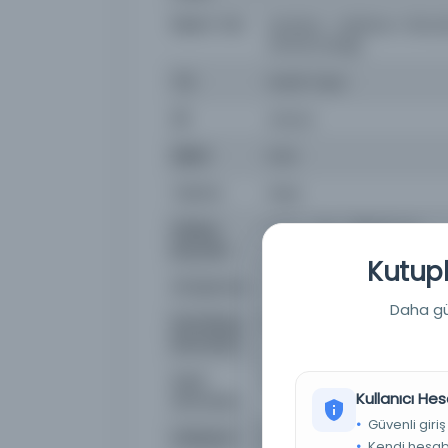
Basım Yeri
İstanbul - Matbaa-ı Ebüz
efendi sokağı
Tür
Süreli Yayın
Dil
ota,tur
Dijital
Evet
Yazma
Hayır
Fiziksel
1-4 s. : res. ; 63x42 cm.
Boyutlar
Kutuph
Kütüphane:
İstanbul Büyükşehir Beled
Daha güç
Demirbaş
NSS110527
Numarası
Kayıt
3931441
Kullanıcı Hes
Numarası
Güvenli giriş
Lokasyon
İBB Atatürk Kitaplığı
Kendi hesabı