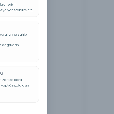
krar erişin.
veya yönetebilirsiniz.
kurallarına sahip
an doğrudan
nu
nızda saklanır.
ş yaptığınızda aynı