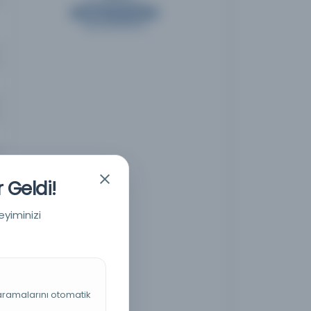
 Geldi!
eyiminizi
 aramalarını otomatik