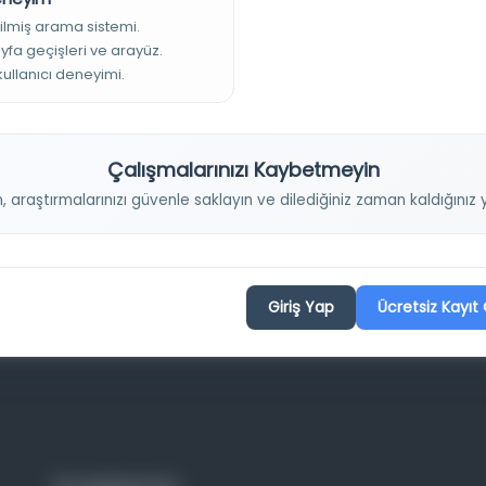
adi, Mehmet Agâh, Ahmet Hamdi, Behçet, Ali Behçet, Ahmet
ilmiş arama sistemi.
eddin, EbüzZiyâzâde Velid, Arif Oruç, Hayri Muhyittin,Talat ,Kazım;
ayfa geçişleri ve arayüz.
de Velid
 kullanıcı deneyimi.
Çalışmalarınızı Kaybetmeyin
n, araştırmalarınızı güvenle saklayın ve dilediğiniz zaman kaldığını
Giriş Yap
Ücretsiz Kayıt 