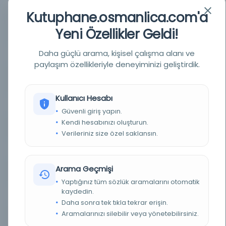
YAZAR
imtiyaz sahibi: Yunus Nadi Abalıoğlu; mesul
Kutuphane.osmanlica.com'a
müdür: Mehmed Agâh; umumi neşriyatı idare
eden yazı işleri müdürü: Abidin Daver, Hikmet
Münif Ülgen, Kemal Salih; baş muharrir: Yunus
Yeni Özellikler Geldi!
Nadi Abalıoğlu
Daha güçlü arama, kişisel çalışma alanı ve
BASIM TARIHI
5 Şevval 1342 / 8 Mayıs 1340 R / 8 Mayıs 1924 M
paylaşım özellikleriyle deneyiminizi geliştirdik.
BASIM YERI
İstanbul - Duyûn-i Umumiyye karşısında daire-i
mahsusa
Kullanıcı Hesabı
TÜR
Süreli Yayın
Güvenli giriş yapın.
Kendi hesabınızı oluşturun.
DIL
ota,tur
Verileriniz size özel saklansın.
DIJITAL
Evet
Arama Geçmişi
YAZMA
Hayır
Yaptığınız tüm sözlük aramalarını otomatik
kaydedin.
FIZIKSEL BOYUTLAR
1-6 s. : res. ; 62x43 cm.
Daha sonra tek tıkla tekrar erişin.
Aramalarınızı silebilir veya yönetebilirsiniz.
KÜTÜPHANE
İstanbul Büyükşehir Belediyesi Kütüphaneleri