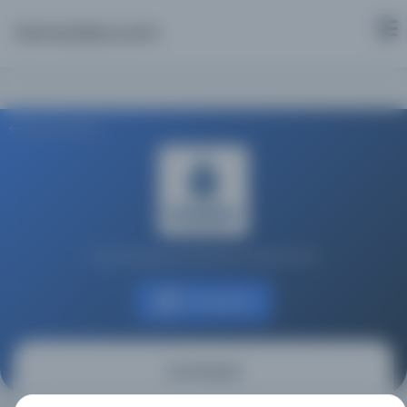
Osmanlica.com
Aramaya Dön
İstanbul Büyükşehir Belediyesi Kütüphaneleri
Kaynağa git
Cumhuriyet