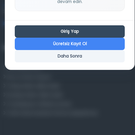
devam edin.
Entertech Ofis: 322 İstanbul Ün. Avcılar Kampüsü Avcılar,
34320 İstanbul
bilgi@osmanlica.com
Giriş Yap
Ücretsiz Kayıt Ol
Projelerimiz
Daha Sonra
Osmanlica.com
Aruz ve Hece Ölçüsü
Türkçe Metin Sıklık Analizi
Kazakça Metin Sıklık Analizi
Transkripsiyon Alfabesi Çevirisi
Tarihi Dokümanlarda Görüntü İyileştirilmesi