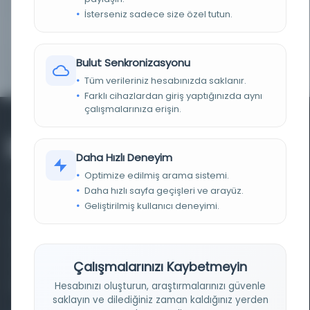
Günlük
İsterseniz sadece size özel tutun.
YAYIN GELIŞ TARIHI
1.10.2015
Bulut Senkronizasyonu
BIRLIKTELIK
NS0336
Tüm verileriniz hesabınızda saklanır.
Farklı cihazlardan giriş yaptığınızda aynı
çalışmalarınıza erişin.
Daha Hızlı Deneyim
Optimize edilmiş arama sistemi.
Daha hızlı sayfa geçişleri ve arayüz.
Geliştirilmiş kullanıcı deneyimi.
Farklı dönem, dil ve coğrafyalara ait tarihî yazma ve
basma eserleri, arşiv belgelerini, süreli yayınları ve görsel
materyalleri bir araya getiren kapsamlı bir dijital
Çalışmalarınızı Kaybetmeyin
kütüphane ve meta katalog.
Hesabınızı oluşturun, araştırmalarınızı güvenle
saklayın ve dilediğiniz zaman kaldığınız yerden