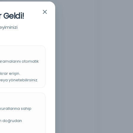
 Geldi!
eyiminizi
 aramalarını otomatik
krar erişin.
veya yönetebilirsiniz.
kurallarına sahip
an doğrudan