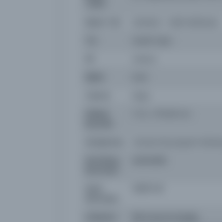
Tarihi:
Basım Yeri
İstanbul - Vakit Matbaası
Tür
Süreli Yayın
Dil
ota,tur
Dijital
Evet
Yazma
Hayır
Fiziksel
1-2 s. ; 57x40 cm.
Boyutlar
Kütüphane:
İstanbul Büyükşehir Beled
Demirbaş
NSS114835
Numarası
Kayıt
3935749
Numarası
Lokasyon
İBB Atatürk Kitaplığı