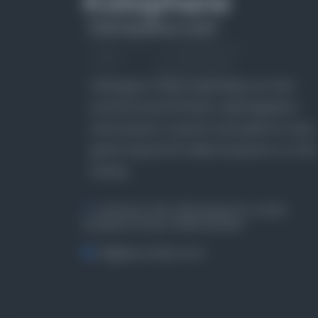
Farklı dönem, dil ve coğrafyalara ait tarihî
yazma ve basma eserleri, arşiv belgelerini,
süreli yayınları ve görsel materyalleri bir araya
getiren kapsamlı bir dijital kütüphane ve meta
katalog.
Entertech Ofis: 322 İstanbul Ün. Avcılar
Kampüsü Avcılar, 34320 İstanbul
bilgi@osmanlica.com