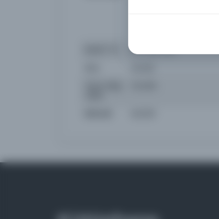
Necati, İsmail Ramiz, Meh
Adil, İ. Safa, Refik Ahmet
ser muharrir: Ahmed Emin
muharrirleri: Mehmed Âsım 
Süreli / Yıl
1917 1336 1333
Süre
Günlük
Yayın Geliş
1.10.2015
Tarihi
Birliktelik
NS2339