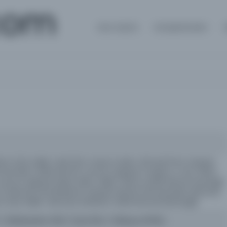
com
Ana Sayfa
Kütüphaneler
ım [Us], Hakkı Tarık [Us]; mesul müdür: Ahmed Emin, Hüseyin
med Asım, Refik Ahmet; umumi neşriyat müdürü: A. Sırrı, Fikret
; umumi neşriyatı idare eden: Hakkı Tarık Us, Refik Ahmet Sevengil;
 [Yalman]; İsmail Ramiz; Hüseyin Necâti; Ahmed Şükrü [Esmer],
[Us]; Hakkı Tarık [Us]; Ali Ekrem; Refik Ahmed [Sevengil]
 / 20Rebiülahir 1292 / Eylül 1334 / 26Mayıs 1875M