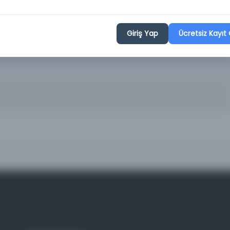
med Asım, Refik Ahmet; umumi neşriyat müdürü: A. Sırrı, Fikret
; umumi neşriyatı idare eden: Hakkı Tarık Us, Refik Ahmet Sevengil;
 [Yalman]; İsmail Ramiz; Hüseyin Necâti; Ahmed Şükrü [Esmer],
[Us]; Hakkı Tarık [Us]; Ali Ekrem; Refik Ahmed [Sevengil]
Giriş Yap
Ücretsiz Kayıt 