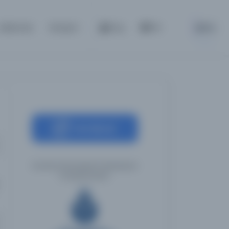
BETA
Hakkında
İletişim
Giriş
TR
Kaynağa git
İstanbul Büyükşehir Belediyesi
Kütüphaneleri