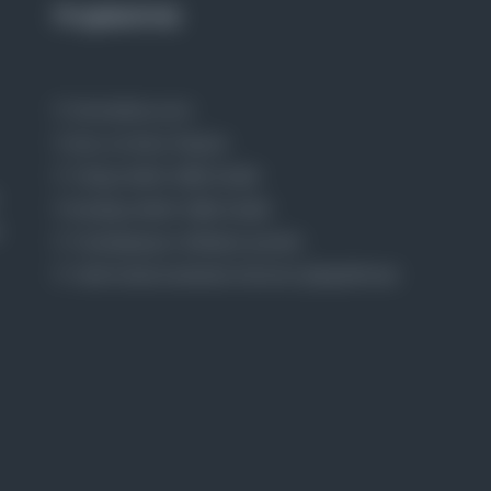
Projelerimiz
Osmanlica.com
Aruz ve Hece Ölçüsü
Türkçe Metin Sıklık Analizi
Kazakça Metin Sıklık Analizi
Transkripsiyon Alfabesi Çevirisi
Tarihi Dokümanlarda Görüntü İyileştirilmesi