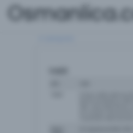
Osmanlica.
Aramaya Dön
Vakit
İsim
Vakit
Yazar
imtiyaz sahibi: Mehmed Âs
Necati, İsmail Ramiz, Meh
Adil, İ. Safa, Refik Ahmet
ser muharrir: Ahmed Emin
muharrirleri: Mehmed Âsım 
Basım
22 Teşrinievvel 1333 / 1917