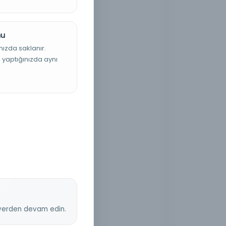
nu
nızda saklanır.
ş yaptığınızda aynı
z yerden devam edin.