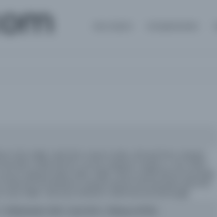
com
Ana Sayfa
Kütüphaneler
ım [Us], Hakkı Tarık [Us]; mesul müdür: Ahmed Emin, Hüseyin
med Asım, Refik Ahmet; umumi neşriyat müdürü: A. Sırrı, Fikret
; umumi neşriyatı idare eden: Hakkı Tarık Us, Refik Ahmet Sevengil;
 [Yalman]; İsmail Ramiz; Hüseyin Necâti; Ahmed Şükrü [Esmer],
[Us]; Hakkı Tarık [Us]; Ali Ekrem; Refik Ahmed [Sevengil]
 / 20Rebiülahir 1292 / Eylül 1334 / 26Mayıs 1875M