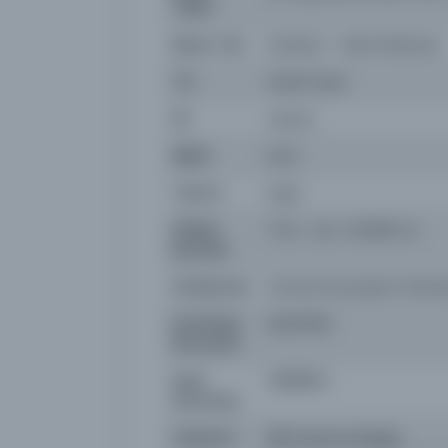
Tarihi:
Basım Yeri
İstanbul - Vakit Matbaası
Tür
Süreli Yayın
Dil
ota,tur
Dijital
Evet
Yazma
Hayır
Fiziksel
1-8 s. : res. ; 54x38 cm.
Boyutlar
Kütüphane:
İstanbul Büyükşehir Beled
Demirbaş
NSS117651
Numarası
Kayıt
3938564
Numarası
Lokasyon
İBB Atatürk Kitaplığı