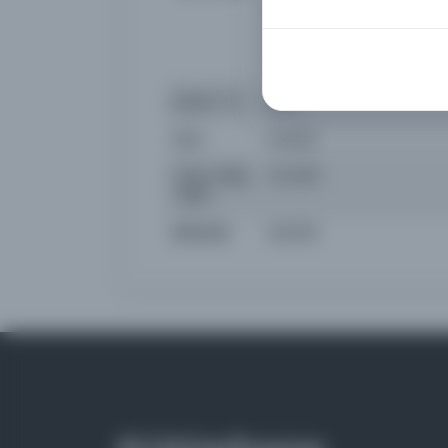
Necati, İsmail Ramiz, Meh
Adil, İ. Safa, Refik Ahmet
ser muharrir: Ahmed Emin
muharrirleri: Mehmed Âsım 
Süreli / Yıl
1939
Süre
Günlük
Yayın Geliş
1.10.2015
Tarihi
Birliktelik
NS2339