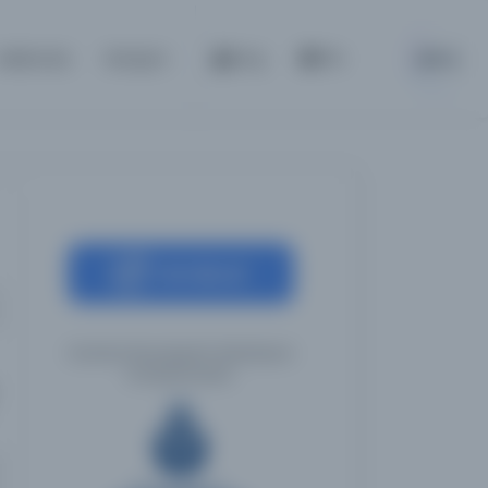
BETA
Hakkında
İletişim
Giriş
TR
Kaynağa git
İstanbul Büyükşehir Belediyesi
Kütüphaneleri