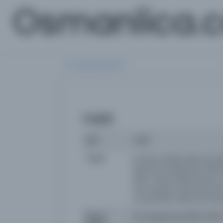
Osmanlica.
Aramaya Dön
Vakit
İsim
Vakit
Yazar
imtiyaz sahibi: Mehmed Âs
Necati, İsmail Ramiz, Meh
Adil, İ. Safa, Refik Ahmet
ser muharrir: Ahmed Emin
muharrirleri: Mehmed Âsım 
Basım
22 Teşrinievvel 1333 / 1917