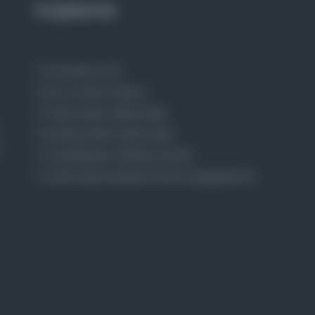
Projelerimiz
Osmanlica.com
Aruz ve Hece Ölçüsü
Türkçe Metin Sıklık Analizi
Kazakça Metin Sıklık Analizi
Transkripsiyon Alfabesi Çevirisi
Tarihi Dokümanlarda Görüntü İyileştirilmesi