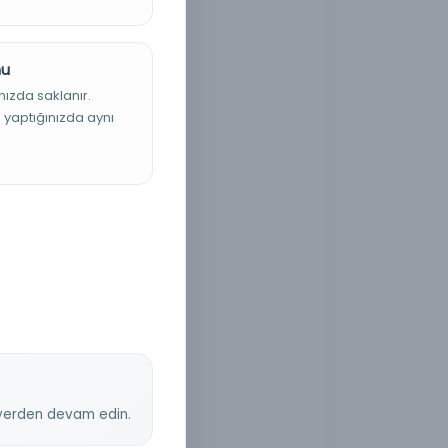
nu
nızda saklanır.
ş yaptığınızda aynı
z yerden devam edin.