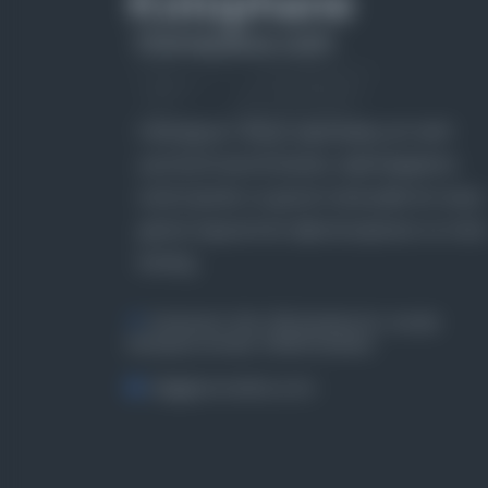
Farklı dönem, dil ve coğrafyalara ait tarihî
yazma ve basma eserleri, arşiv belgelerini,
süreli yayınları ve görsel materyalleri bir araya
getiren kapsamlı bir dijital kütüphane ve meta
katalog.
Entertech Ofis: 322 İstanbul Ün. Avcılar
Kampüsü Avcılar, 34320 İstanbul
bilgi@osmanlica.com