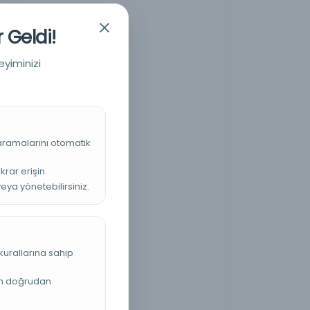
 Geldi!
eyiminizi
 aramalarını otomatik
krar erişin.
veya yönetebilirsiniz.
kurallarına sahip
an doğrudan