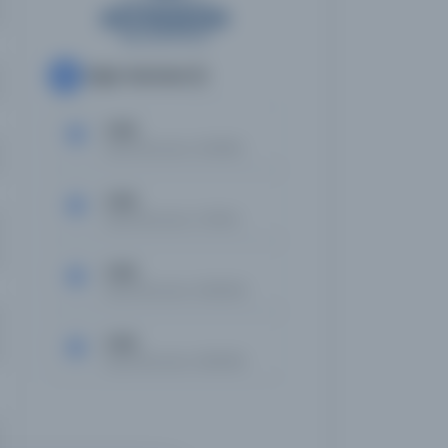
Diğer Nüshalar
4
Vakit
Kayıt Numarası: 2613850
Vakit
Kayıt Numarası: 2741614
Vakit
Kayıt Numarası: 2809639
Vakit
Kayıt Numarası: 2893380