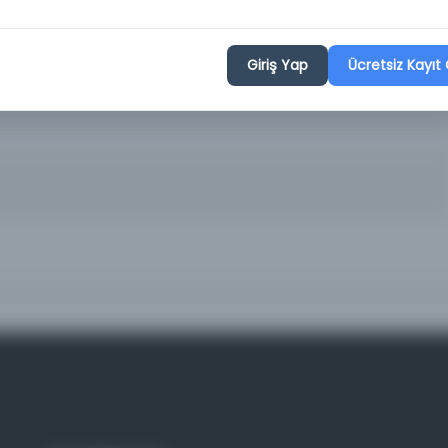
med Asım, Refik Ahmet; umumi neşriyat müdürü: A. Sırrı, Fikret
; umumi neşriyatı idare eden: Hakkı Tarık Us, Refik Ahmet Sevengil;
 [Yalman]; İsmail Ramiz; Hüseyin Necâti; Ahmed Şükrü [Esmer],
[Us]; Hakkı Tarık [Us]; Ali Ekrem; Refik Ahmed [Sevengil]
Giriş Yap
Ücretsiz Kayıt 