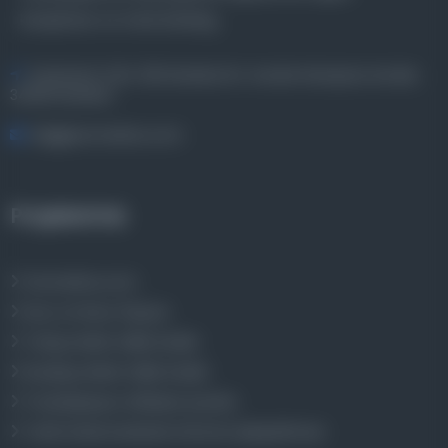
kütüphane ve meta katalog.
Entertech Ofis: 322 İstanbul Ün. Avcılar Kampüsü Avcılar,
34320 İstanbul
bilgi@osmanlica.com
Projelerimiz
Osmanlica.com
Aruz ve Hece Ölçüsü
Türkçe Metin Sıklık Analizi
Kazakça Metin Sıklık Analizi
Transkripsiyon Alfabesi Çevirisi
Tarihi Dokümanlarda Görüntü İyileştirilmesi