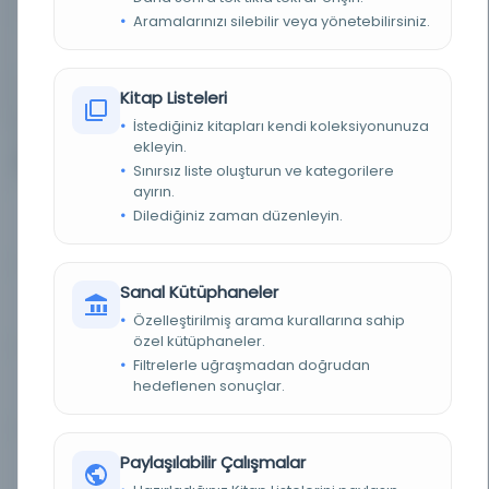
Günlük
Aramalarınızı silebilir veya yönetebilirsiniz.
YAYIN GELIŞ TARIHI
1.10.2015
Kitap Listeleri
BIRLIKTELIK
NS0336
İstediğiniz kitapları kendi koleksiyonunuza
ekleyin.
12
Diğer Nüshalar
Sınırsız liste oluşturun ve kategorilere
ayırın.
Dilediğiniz zaman düzenleyin.
Cumhuriyet
Kayıt Numarası: 2634391
Sanal Kütüphaneler
Cumhuriyet
Kayıt Numarası: 2638160
Özelleştirilmiş arama kurallarına sahip
özel kütüphaneler.
Filtrelerle uğraşmadan doğrudan
hedeflenen sonuçlar.
Cumhuriyet
Kayıt Numarası: 2645591
Paylaşılabilir Çalışmalar
Cumhuriyet
Kayıt Numarası: 2675477