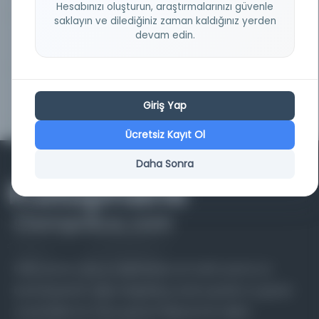
Hesabınızı oluşturun, araştırmalarınızı güvenle
saklayın ve dilediğiniz zaman kaldığınız yerden
devam edin.
Cumhuriyet
Kayıt Numarası: 2836230
Cumhuriyet
Kayıt Numarası: 2917775
Giriş Yap
Ücretsiz Kayıt Ol
Daha Sonra
Farklı dönem, dil ve coğrafyalara ait tarihî yazma ve
basma eserleri, arşiv belgelerini, süreli yayınları ve görsel
materyalleri bir araya getiren kapsamlı bir dijital