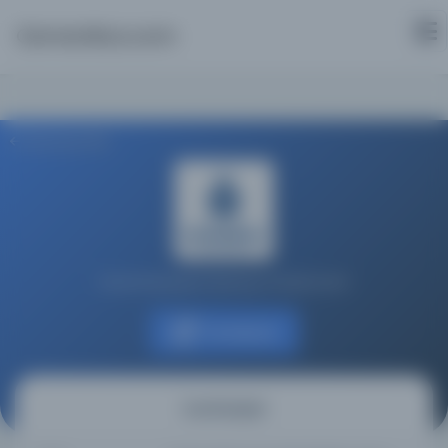
Osmanlica.com
Aramaya Dön
İstanbul Büyükşehir Belediyesi Kütüphaneleri
Kaynağa git
Cumhuriyet