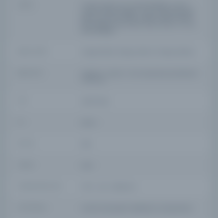
YAZAR
imtiyaz sahibi: Yunus Nadi Abalıoğlu; mesul
müdür: Mehmed Agâh; umumi neşriyatı idare
eden yazı işleri müdürü: Abidin Daver, Hikmet
Münif Ülgen, Kemal Salih; baş muharrir: Yunus
Nadi Abalıoğlu
BASIM TARIHI
5 Şevval 1342 / 8 Mayıs 1340 R / 8 Mayıs 1924 M
BASIM YERI
İstanbul - Duyûn-i Umumiyye karşısında daire-i
mahsusa
TÜR
Süreli Yayın
DIL
ota,tur
DIJITAL
Evet
YAZMA
Hayır
FIZIKSEL BOYUTLAR
1-10 s. : res. ; 62x44 cm.
KÜTÜPHANE
İstanbul Büyükşehir Belediyesi Kütüphaneleri