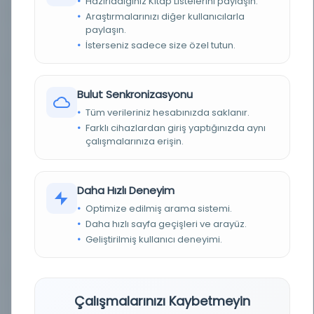
Hazırladığınız Kitap Listelerini paylaşın.
Araştırmalarınızı diğer kullanıcılarla
paylaşın.
Cumhuriyet
Kayıt Numarası: 2684124
İsterseniz sadece size özel tutun.
Cumhuriyet
Bulut Senkronizasyonu
Kayıt Numarası: 2688277
Tüm verileriniz hesabınızda saklanır.
Farklı cihazlardan giriş yaptığınızda aynı
çalışmalarınıza erişin.
Cumhuriyet
Kayıt Numarası: 2725786
Daha Hızlı Deneyim
Cumhuriyet
Kayıt Numarası: 2728397
Optimize edilmiş arama sistemi.
Daha hızlı sayfa geçişleri ve arayüz.
Geliştirilmiş kullanıcı deneyimi.
Cumhuriyet
Kayıt Numarası: 2766980
Çalışmalarınızı Kaybetmeyin
Cumhuriyet
Kayıt Numarası: 2799634