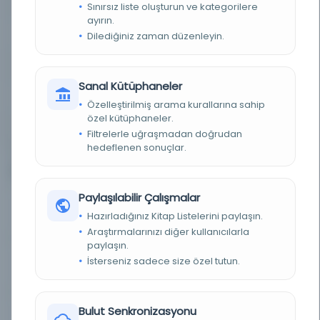
muharrir: Ahmet Emin Yalman
Sınırsız liste oluşturun ve kategorilere
ayırın.
SÜRELI / YIL
1937
Dilediğiniz zaman düzenleyin.
SÜRE
Günlük
Sanal Kütüphaneler
YAYIN GELIŞ TARIHI
1.10.2015
Özelleştirilmiş arama kurallarına sahip
özel kütüphaneler.
BIRLIKTELIK
NS5132
Filtrelerle uğraşmadan doğrudan
hedeflenen sonuçlar.
7
Diğer Nüshalar
Paylaşılabilir Çalışmalar
Tan
Kayıt Numarası: 2624120
Hazırladığınız Kitap Listelerini paylaşın.
Araştırmalarınızı diğer kullanıcılarla
paylaşın.
İsterseniz sadece size özel tutun.
Tan
Kayıt Numarası: 2637644
Bulut Senkronizasyonu
Tan
Kayıt Numarası: 2698372