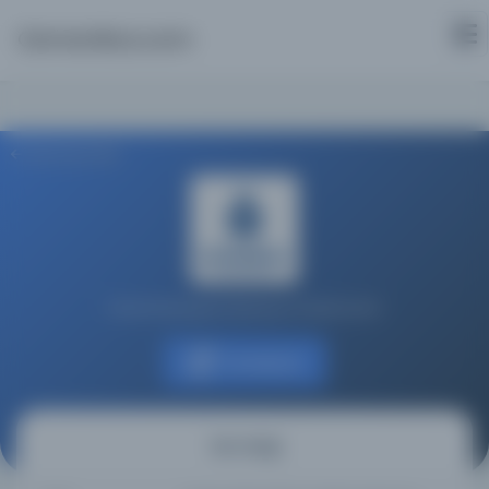
Osmanlica.com
Aramaya Dön
İstanbul Büyükşehir Belediyesi Kütüphaneleri
Kaynağa git
ten rengi