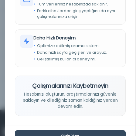
Tüm verileriniz hesabınızda saklanır.
Farklı cihazlardan giriş yaptığınızda aynı
çalışmalarınıza erişin.
Tan
Kayıt Numarası: 2715000
Daha Hızlı Deneyim
Tan
Kayıt Numarası: 2727236
Optimize edilmiş arama sistemi.
Daha hızlı sayfa geçişleri ve arayüz.
Geliştirilmiş kullanıcı deneyimi.
Tan
Kayıt Numarası: 2762420
Çalışmalarınızı Kaybetmeyin
Tan
Kayıt Numarası: 2918933
Hesabınızı oluşturun, araştırmalarınızı güvenle
saklayın ve dilediğiniz zaman kaldığınız yerden
devam edin.