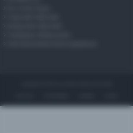
Aruz ve Hece Ölçüsü
Türkçe Metin Sıklık Analizi
Kazakça Metin Sıklık Analizi
Transkripsiyon Alfabesi Çevirisi
Tarihi Dokümanlarda Görüntü İyileştirilmesi
Copyrights © 2026 Tüm Hakları Saklıdır. Mina ARGE
ANA SAYFA
KÜTÜPHANELER
HAKKINDA
İLETIŞIM