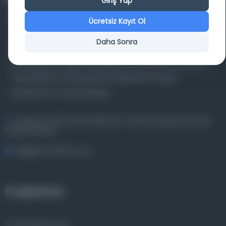
Giriş Yap
Ücretsiz Kayıt Ol
Daha Sonra
Farklı dönem, dil ve coğrafyalara ait tarihî yazma ve
basma eserleri, arşiv belgelerini, süreli yayınları ve görsel
materyalleri bir araya getiren kapsamlı bir dijital
kütüphane ve meta katalog.
Entertech Ofis: 322 İstanbul Ün. Avcılar Kampüsü Avcılar,
34320 İstanbul
bilgi@osmanlica.com
Projelerimiz
Osmanlica.com