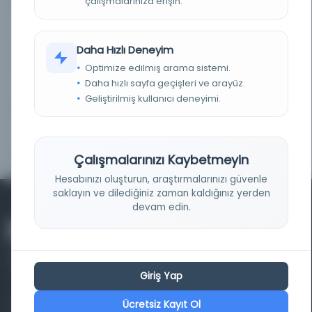
çalışmalarınıza erişin.
Osmanlı = L'Osmanlı
Kayıt Numarası: 2818174
Daha Hızlı Deneyim
Optimize edilmiş arama sistemi.
Osmanlı = L'Osmanlı
Daha hızlı sayfa geçişleri ve arayüz.
Kayıt Numarası: 2893834
Geliştirilmiş kullanıcı deneyimi.
Osmanlı = L'Osmanlı
Kayıt Numarası: 2911017
Çalışmalarınızı Kaybetmeyin
Hesabınızı oluşturun, araştırmalarınızı güvenle
saklayın ve dilediğiniz zaman kaldığınız yerden
devam edin.
Giriş Yap
Ücretsiz Kayıt Ol
Farklı dönem, dil ve coğrafyalara ait tarihî yazma ve