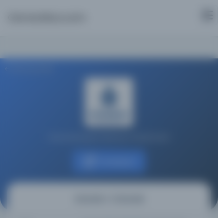
Osmanlica.com
Aramaya Dön
İstanbul Büyükşehir Belediyesi Kütüphaneleri
Kaynağa git
Osmanlı = L'Osmanlı