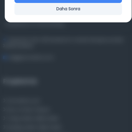
basma eserleri, arşiv belgelerini, süreli yayınları ve görsel
Daha Sonra
materyalleri bir araya getiren kapsamlı bir dijital
kütüphane ve meta katalog.
Entertech Ofis: 322 İstanbul Ün. Avcılar Kampüsü Avcılar,
34320 İstanbul
bilgi@osmanlica.com
Projelerimiz
Osmanlica.com
Aruz ve Hece Ölçüsü
Türkçe Metin Sıklık Analizi
Kazakça Metin Sıklık Analizi