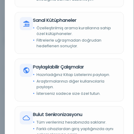
YAYIN GELIŞ TARIHI
1.10.2015
Sanal Kütüphaneler
BIRLIKTELIK
NS1655
Özelleştirilmiş arama kurallarına sahip
özel kütüphaneler.
Filtrelerle uğraşmadan doğrudan
7
Diğer Nüshalar
hedeflenen sonuçlar.
Osmanlı = L'Osmanlı
Kayıt Numarası: 2631918
Paylaşılabilir Çalışmalar
Hazırladığınız Kitap Listelerini paylaşın.
Osmanlı = L'Osmanlı
Kayıt Numarası: 2709485
Araştırmalarınızı diğer kullanıcılarla
paylaşın.
İsterseniz sadece size özel tutun.
Osmanlı = L'Osmanlı
Kayıt Numarası: 2752976
Bulut Senkronizasyonu
Tüm verileriniz hesabınızda saklanır.
Osmanlı = L'Osmanlı
Kayıt Numarası: 2815131
Farklı cihazlardan giriş yaptığınızda aynı