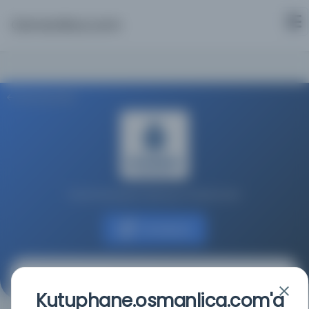
Osmanlica.com
Aramaya Dön
İstanbul Büyükşehir Belediyesi Kütüphaneleri
Kaynağa git
Servet : Malûmat
Kutuphane.osmanlica.com'a