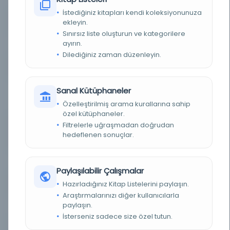
İstediğiniz kitapları kendi koleksiyonunuza
ekleyin.
KAYIT NUMARASI
3901642
Sınırsız liste oluşturun ve kategorilere
ayırın.
LOKASYON
İBB Atatürk Kitaplığı
Dilediğiniz zaman düzenleyin.
TARIH
Mart Şevval Şubat 1 18 17
Sanal Kütüphaneler
NOTLAR
Mütenevviayı câmi ve resimli olarak her gün
sabahları neşr olunur = oragane national
Özelleştirilmiş arama kurallarına sahip
guotidien illustre res de l'emprire Ottoman
özel kütüphaneler.
Filtrelerle uğraşmadan doğrudan
SORUMLULAR
imtiyaz sahibi: Mehmed Tahir; mesul müdür:
Mehmed Tâhir [Tâhir Bey, Esseyyid Mehmed
hedeflenen sonuçlar.
Tâhir]
SÜRELI / YIL
1899 1316 1314
Paylaşılabilir Çalışmalar
Hazırladığınız Kitap Listelerini paylaşın.
SÜRE
Günlük
Araştırmalarınızı diğer kullanıcılarla
paylaşın.
YAYIN GELIŞ TARIHI
1.10.2015
İsterseniz sadece size özel tutun.
BIRLIKTELIK
NS1893