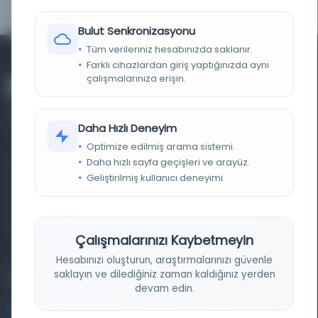
Bulut Senkronizasyonu
Tüm verileriniz hesabınızda saklanır.
Farklı cihazlardan giriş yaptığınızda aynı
çalışmalarınıza erişin.
Daha Hızlı Deneyim
Optimize edilmiş arama sistemi.
Daha hızlı sayfa geçişleri ve arayüz.
Farklı dönem, dil ve coğrafyalara ait tarihî yazma ve
Geliştirilmiş kullanıcı deneyimi.
basma eserleri, arşiv belgelerini, süreli yayınları ve görsel
materyalleri bir araya getiren kapsamlı bir dijital
kütüphane ve meta katalog.
Çalışmalarınızı Kaybetmeyin
Hesabınızı oluşturun, araştırmalarınızı güvenle
Entertech Ofis: 322 İstanbul Ün. Avcılar Kampüsü Avcılar,
saklayın ve dilediğiniz zaman kaldığınız yerden
34320 İstanbul
devam edin.
bilgi@osmanlica.com