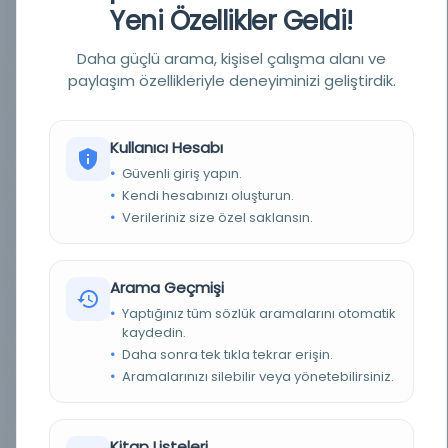
Yeni Özellikler Geldi!
YAZAR
imtiyaz sahibi: Mehmed Tahir; mesul müdür:
Mehmed Tâhir [Tâhir Bey, Esseyyid Mehmed
Tâhir]
Daha güçlü arama, kişisel çalışma alanı ve
paylaşım özellikleriyle deneyiminizi geliştirdik.
BASIM TARIHI
1Haziran 1314 / 13Haziran 1898 / 1Haziran 1314 /
13Haziran 1898 / 10 Şubat 1309
BASIM YERI
İstanbul - Bâbıâli Caddesi numara 40
Kullanıcı Hesabı
Güvenli giriş yapın.
TÜR
Süreli Yayın
Kendi hesabınızı oluşturun.
Verileriniz size özel saklansın.
DIL
ara,fas,fra,ota,tur
DIJITAL
Evet
Arama Geçmişi
Yaptığınız tüm sözlük aramalarını otomatik
YAZMA
Hayır
kaydedin.
Daha sonra tek tıkla tekrar erişin.
FIZIKSEL BOYUTLAR
1-4 s. ; 47x33 cm.
Aramalarınızı silebilir veya yönetebilirsiniz.
KÜTÜPHANE
İstanbul Büyükşehir Belediyesi Kütüphaneleri
Kitap Listeleri
DEMIRBAŞ NUMARASI
NSS080656