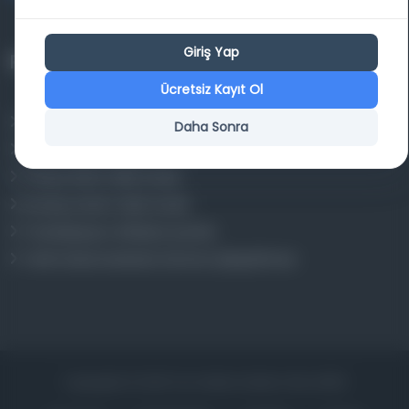
Giriş Yap
Projelerimiz
Ücretsiz Kayıt Ol
Osmanlica.com
Daha Sonra
Aruz ve Hece Ölçüsü
Türkçe Metin Sıklık Analizi
Kazakça Metin Sıklık Analizi
Transkripsiyon Alfabesi Çevirisi
Tarihi Dokümanlarda Görüntü İyileştirilmesi
Copyrights © 2026 Tüm Hakları Saklıdır. Mina ARGE