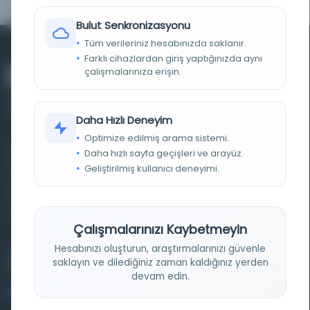
Bulut Senkronizasyonu
Tüm verileriniz hesabınızda saklanır.
Farklı cihazlardan giriş yaptığınızda aynı
çalışmalarınıza erişin.
Daha Hızlı Deneyim
Optimize edilmiş arama sistemi.
Farklı dönem, dil ve coğrafyalara ait tarihî yazma ve
Daha hızlı sayfa geçişleri ve arayüz.
Geliştirilmiş kullanıcı deneyimi.
basma eserleri, arşiv belgelerini, süreli yayınları ve görsel
materyalleri bir araya getiren kapsamlı bir dijital
kütüphane ve meta katalog.
Çalışmalarınızı Kaybetmeyin
Hesabınızı oluşturun, araştırmalarınızı güvenle
Entertech Ofis: 322 İstanbul Ün. Avcılar Kampüsü Avcılar,
saklayın ve dilediğiniz zaman kaldığınız yerden
34320 İstanbul
devam edin.
bilgi@osmanlica.com