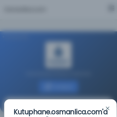
Osmanlica.com
Aramaya Dön
İstanbul Büyükşehir Belediyesi Kütüphaneleri
Kaynağa git
Türk Eczacı Âlemi [Turc Edjzadji Alemi]
Kutuphane.osmanlica.com'a