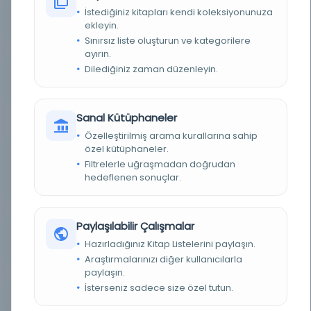
İstediğiniz kitapları kendi koleksiyonunuza
KAYIT NUMARASI
3932857
ekleyin.
Sınırsız liste oluşturun ve kategorilere
LOKASYON
İBB Atatürk Kitaplığı
ayırın.
Dilediğiniz zaman düzenleyin.
TARIH
Kanunisani
NOTLAR
Ayda bir çıkar fennî, iktisadî ve içtimaî meslek
Sanal Kütüphaneler
gazetesi. Türkiye eczacılar cemiyeti'nin nâşir-i
efkârıdır.
Özelleştirilmiş arama kurallarına sahip
özel kütüphaneler.
SORUMLULAR
imtiyaz sahibi ve müdir-i mesûl: Fuad Mehmed;
Filtrelerle uğraşmadan doğrudan
mesul müdür: Fuad Mehmed; ser muharrir:
hedeflenen sonuçlar.
Fuat Mehmed
SÜRELI / YIL
1928
Paylaşılabilir Çalışmalar
SÜRE
Aylık
Hazırladığınız Kitap Listelerini paylaşın.
Araştırmalarınızı diğer kullanıcılarla
YAYIN GELIŞ TARIHI
1.10.2015
paylaşın.
İsterseniz sadece size özel tutun.
BIRLIKTELIK
NS2226