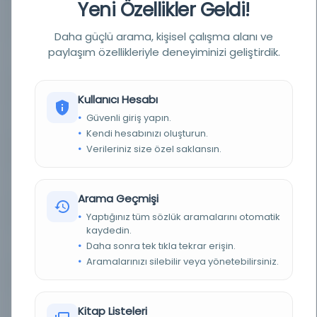
Yeni Özellikler Geldi!
YAZAR
imtiyaz sahibi ve müdir-i mesûl: Fuad Mehmed;
mesul müdür: Fuad Mehmed; ser muharrir:
Fuat Mehmed
Daha güçlü arama, kişisel çalışma alanı ve
paylaşım özellikleriyle deneyiminizi geliştirdik.
BASIM TARIHI
15 Nisan 1326 / Şubat 1927M
BASIM YERI
İstanbul - Türkiye Eczacılar Cemiyeti
Kullanıcı Hesabı
Güvenli giriş yapın.
TÜR
Süreli Yayın
Kendi hesabınızı oluşturun.
Verileriniz size özel saklansın.
DIL
fra,ota,tur
DIJITAL
Evet
Arama Geçmişi
YAZMA
Hayır
Yaptığınız tüm sözlük aramalarını otomatik
kaydedin.
FIZIKSEL BOYUTLAR
[4], 190-201, [8] s. : res. ; 28x20 cm.
Daha sonra tek tıkla tekrar erişin.
Aramalarınızı silebilir veya yönetebilirsiniz.
KÜTÜPHANE
İstanbul Büyükşehir Belediyesi Kütüphaneleri
DEMIRBAŞ NUMARASI
NSS111943
Kitap Listeleri