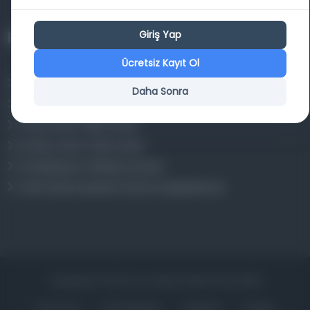
Giriş Yap
Projelerimiz
Ücretsiz Kayıt Ol
Osmanlica.com
Daha Sonra
Aruz ve Hece Ölçüsü
Türkçe Metin Sıklık Analizi
Kazakça Metin Sıklık Analizi
Transkripsiyon Alfabesi Çevirisi
Tarihi Dokümanlarda Görüntü İyileştirilmesi
Copyrights © 2026 Tüm Hakları Saklıdır. Mina ARGE
ANA SAYFA
KÜTÜPHANELER
HAKKINDA
İLETIŞIM