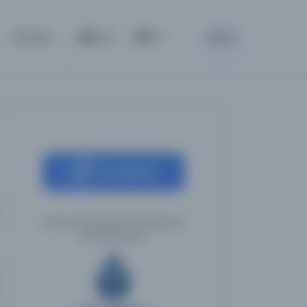
BETA
İletişim
Giriş
TR
Kaynağa git
İstanbul Büyükşehir Belediyesi
Kütüphaneleri