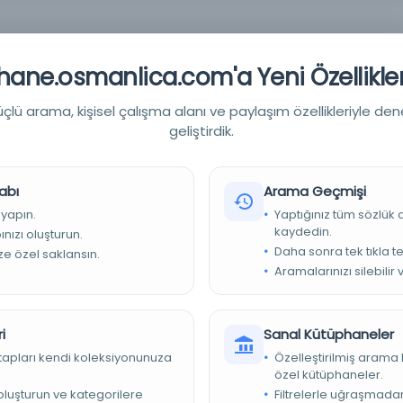
ane.osmanlica.com'a Yeni Özellikler
lü arama, kişisel çalışma alanı ve paylaşım özellikleriyle den
geliştirdik.
abı
Arama Geçmişi
 yapın.
Yaptığınız tüm sözlük
iyesi Kütüphaneleri
kaydedin.
nızı oluşturun.
Daha sonra tek tıkla te
ize özel saklansın.
Aramalarınızı silebilir 
i
Sanal Kütüphaneler
kitapları kendi koleksiyonunuza
Özelleştirilmiş arama 
özel kütüphaneler.
e oluşturun ve kategorilere
Filtrelerle uğraşmad