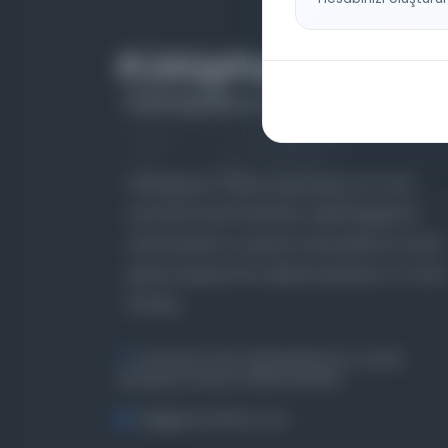
Farklı dönem, dil ve coğrafyalara ait tarihî
yazma ve basma eserleri, arşiv belgelerini,
süreli yayınları ve görsel materyalleri bir araya
getiren kapsamlı bir dijital kütüphane ve meta
katalog.
Entertech Ofis: 322 İstanbul Ün. Avcılar
Kampüsü Avcılar, 34320 İstanbul
bilgi@osmanlica.com