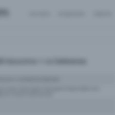
om
Ana Sayfa
Kütüphaneler
Hakkında
lli Savunma = La Deferense
 Savunma = La Deferense Nationale
esul müdür: Doktor Rasim Ferid; gérant Responsable: Léon
i; ser muharrir: Mehmed Zeki