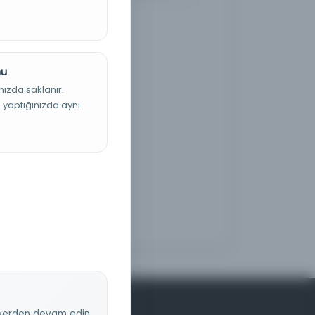
nu
nızda saklanır.
ş yaptığınızda aynı
z yerden devam edin.