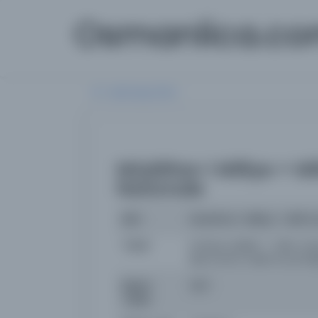
Osmanlica.c
Aramaya Dön
Müdâfaa-i Milliye = Mi
Nationale
İsim
Müdâfaa-i Milliye = Milli
Yazar
imtiyaz sahibi: T. Zeki; m
Bercovitch, Mahmoud Nadj
Basım
1327
Tarihi: