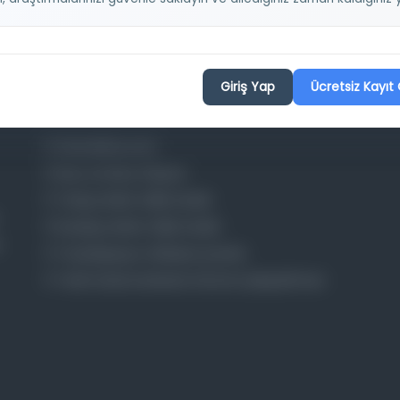
Projelerimiz
Giriş Yap
Ücretsiz Kayıt 
Osmanlica.com
Aruz ve Hece Ölçüsü
Türkçe Metin Sıklık Analizi
Kazakça Metin Sıklık Analizi
Transkripsiyon Alfabesi Çevirisi
Tarihi Dokümanlarda Görüntü İyileştirilmesi