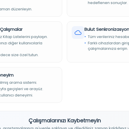
hedeflenen sonuçlar.
etesidir. Her on beş günde bir neşr olunur. Revue militaire
zaman düzenleyin.
t technique. Wissenschaftliche und technische Osmânische
r Çalışmalar
Bulut Senkronizasyo
esul müdür: Doktor Rasim Ferid; gérant Responsable: Léon
i; ser muharrir: Mehmed Zeki
z Kitap Listelerini paylaşın.
Tüm verileriniz hesabı
nızı diğer kullanıcılarla
Farklı cihazlardan giri
çalışmalarınıza erişin.
adece size özel tutun.
Deneyim
ilmiş arama sistemi.
ayfa geçişleri ve arayüz.
 kullanıcı deneyimi.
Çalışmalarınızı Kaybetmeyin
n, araştırmalarınızı güvenle saklayın ve dilediğiniz zaman kaldığını