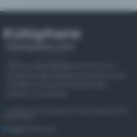
Farklı dönem, dil ve coğrafyalara ait tarihî yazma ve
basma eserleri, arşiv belgelerini, süreli yayınları ve görsel
materyalleri bir araya getiren kapsamlı bir dijital
kütüphane ve meta katalog.
Entertech Ofis: 322 İstanbul Ün. Avcılar Kampüsü Avcılar,
34320 İstanbul
bilgi@osmanlica.com