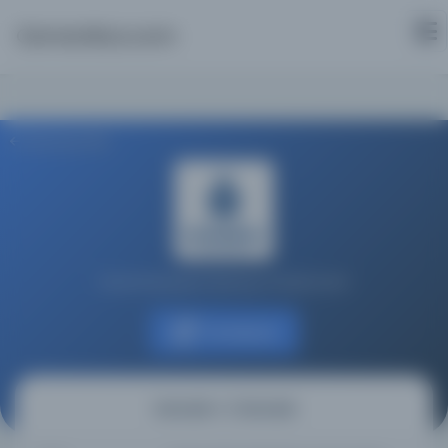
Osmanlica.com
Aramaya Dön
İstanbul Büyükşehir Belediyesi Kütüphaneleri
Kaynağa git
Osmanlı = L'Osmanlı