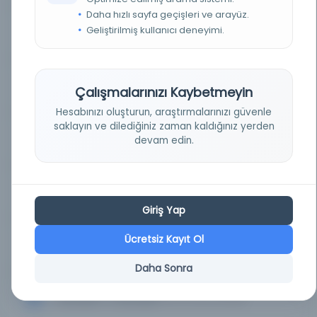
Daha hızlı sayfa geçişleri ve arayüz.
Geliştirilmiş kullanıcı deneyimi.
Osmanlı = L'Osmanlı
Kayıt Numarası: 2806229
Osmanlı = L'Osmanlı
Kayıt Numarası: 2850645
Çalışmalarınızı Kaybetmeyin
Hesabınızı oluşturun, araştırmalarınızı güvenle
saklayın ve dilediğiniz zaman kaldığınız yerden
Osmanlı = L'Osmanlı
devam edin.
Kayıt Numarası: 2871703
Osmanlı = L'Osmanlı
Kayıt Numarası: 2871931
Giriş Yap
Ücretsiz Kayıt Ol
Osmanlı = L'Osmanlı
Kayıt Numarası: 2910564
Daha Sonra
Osmanlı = L'Osmanlı
Kayıt Numarası: 2923958