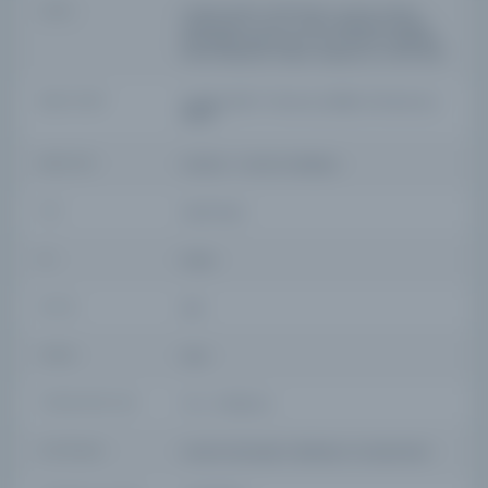
YAZAR
imtiyaz sahibi: Tevfik İlhami; mesul müdür:
Tevfik İlhami, umur-i idare: [Abdullah] Cevdet
[Karlıdağ], Tevfik İlhami; ser muharrir: Abdullah
Kemal, Abdullah Cevdet; rédacteur en chef: Salih
BASIM TARIHI
21 Şaban 1297 / 17 Temmuz 1296R / 29 Temmuz
1880M
BASIM YERI
İstanbul - Osmanlı Matbaası
TÜR
Süreli Yayın
DIL
fra,ota
DIJITAL
Evet
YAZMA
Hayır
FIZIKSEL BOYUTLAR
1-2 s. ; 67x49 cm.
KÜTÜPHANE
İstanbul Büyükşehir Belediyesi Kütüphaneleri