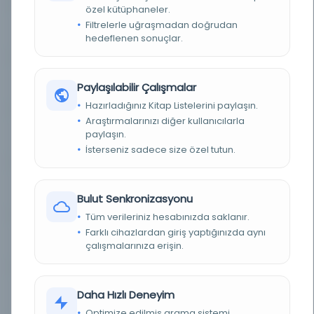
özel kütüphaneler.
Filtrelerle uğraşmadan doğrudan
Osmanlı = L'Osmanlı
Kayıt Numarası: 2621364
hedeflenen sonuçlar.
Osmanlı = L'Osmanlı
Kayıt Numarası: 2661214
Paylaşılabilir Çalışmalar
Hazırladığınız Kitap Listelerini paylaşın.
Araştırmalarınızı diğer kullanıcılarla
paylaşın.
Osmanlı = L'Osmanlı
Kayıt Numarası: 2688610
İsterseniz sadece size özel tutun.
Osmanlı = L'Osmanlı
Kayıt Numarası: 2772331
Bulut Senkronizasyonu
Tüm verileriniz hesabınızda saklanır.
Farklı cihazlardan giriş yaptığınızda aynı
Osmanlı = L'Osmanlı
Kayıt Numarası: 2778670
çalışmalarınıza erişin.
Osmanlı = L'Osmanlı
Daha Hızlı Deneyim
Kayıt Numarası: 2802900
Optimize edilmiş arama sistemi.