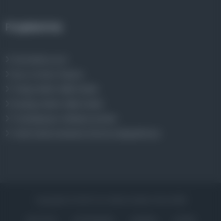
Projelerimiz
Osmanlica.com
Aruz ve Hece Ölçüsü
Türkçe Metin Sıklık Analizi
Kazakça Metin Sıklık Analizi
Transkripsiyon Alfabesi Çevirisi
Tarihi Dokümanlarda Görüntü İyileştirilmesi
Copyrights © 2026 Tüm Hakları Saklıdır. Mina ARGE
ANA SAYFA
KÜTÜPHANELER
HAKKINDA
İLETIŞIM