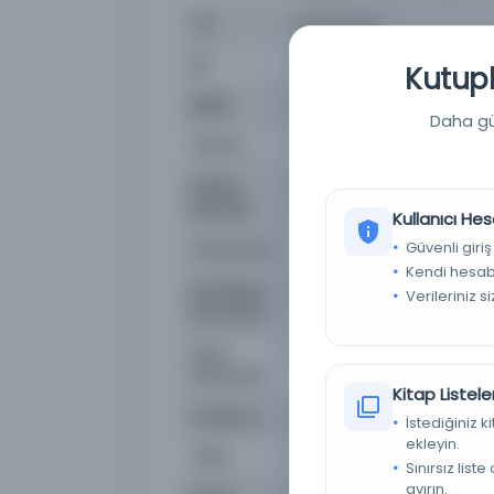
Tür
Süreli Yayın
Dil
fra,ota,tur
Kutuph
Dijital
Evet
Daha güç
Yazma
Hayır
Fiziksel
[2], 1-16, [2] s. : res. ; 28x
Boyutlar
Kullanıcı Hes
Güvenli giriş
Kütüphane:
İstanbul Büyükşehir Beled
Kendi hesabı
Demirbaş
NSS009976
Verileriniz s
Numarası
Kayıt
3831064
Numarası
Kitap Listeler
Lokasyon
İBB Atatürk Kitaplığı
İstediğiniz 
ekleyin.
Tarih
Mart 1
Sınırsız list
ayırın.