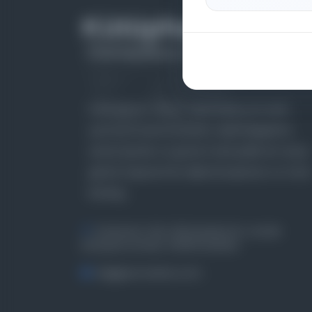
Farklı dönem, dil ve coğrafyalara ait tarihî
yazma ve basma eserleri, arşiv belgelerini,
süreli yayınları ve görsel materyalleri bir araya
getiren kapsamlı bir dijital kütüphane ve meta
katalog.
Entertech Ofis: 322 İstanbul Ün. Avcılar
Kampüsü Avcılar, 34320 İstanbul
bilgi@osmanlica.com