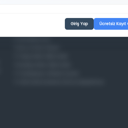
Projelerimiz
Giriş Yap
Ücretsiz Kayıt 
Osmanlica.com
Aruz ve Hece Ölçüsü
Türkçe Metin Sıklık Analizi
Kazakça Metin Sıklık Analizi
Transkripsiyon Alfabesi Çevirisi
Tarihi Dokümanlarda Görüntü İyileştirilmesi