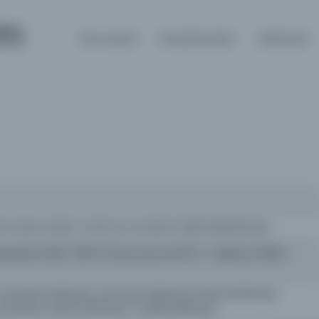
om
Ana Sayfa
Kütüphaneler
Hakkında
; mesul müdür: Cemil; ser muharrir: Refik Halid [Karay]
eşrinisani 1326 / 1910-10 Kanunuevvel 1972 -2 Ağustos 1928 /
e Şürekası Matbaası; Garviyan Matbaası; İktisad Matbaası;
Şürekası; Sebat Matbaası; Terakki Matbaası