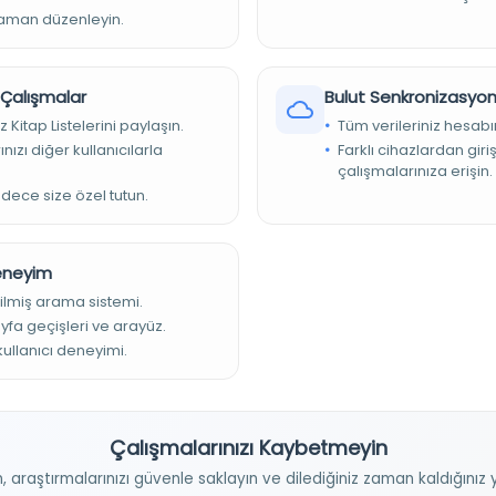
mecmuasıdır. Perşembe günleri neşr olunur haftalık mizah
zaman düzenleyin.
43. sayıların yarısı Fransızca yarısı Osmanlıca yayınlanmıştır.
ıkmamıştır. ii. cilde ait sayılar Türkçedir. Eser Fransızca ve
erilmiştir.
r Çalışmalar
Bulut Senkronizasyo
; mesul müdür: Cemil; ser muharrir: Refik Halid [Karay]
z Kitap Listelerini paylaşın.
Tüm verileriniz hesabı
nızı diğer kullanıcılarla
Farklı cihazlardan giri
çalışmalarınıza erişin.
adece size özel tutun.
Deneyim
ilmiş arama sistemi.
ayfa geçişleri ve arayüz.
 kullanıcı deneyimi.
Çalışmalarınızı Kaybetmeyin
n, araştırmalarınızı güvenle saklayın ve dilediğiniz zaman kaldığını