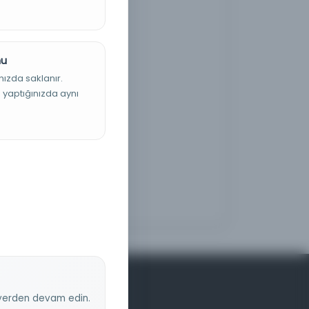
nu
nızda saklanır.
ş yaptığınızda aynı
z yerden devam edin.