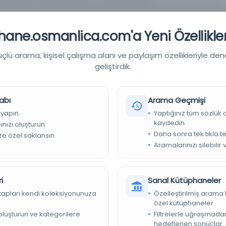
ane.osmanlica.com'a Yeni Özellikler
lü arama, kişisel çalışma alanı ve paylaşım özellikleriyle den
geliştirdik.
20 cm.
abı
Arama Geçmişi
 yapın.
Yaptığınız tüm sözlük
iyesi Kütüphaneleri
kaydedin.
nızı oluşturun.
Daha sonra tek tıkla te
ize özel saklansın.
Aramalarınızı silebilir 
i
Sanal Kütüphaneler
kitapları kendi koleksiyonunuza
Özelleştirilmiş arama 
özel kütüphaneler.
e oluşturun ve kategorilere
Filtrelerle uğraşmad
hedeflenen sonuçlar.