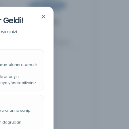
 Geldi!
Diğer Nüshalar
1
eyiminizi
Cem [Djem]
Kayıt Numarası: 2688199
 aramalarını otomatik
krar erişin.
veya yönetebilirsiniz.
kurallarına sahip
an doğrudan