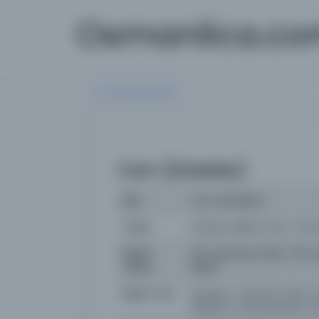
Osmanlica.c
Aramaya Dön
Cem [Erkekler]
İsim
Cem [Erkekler]
Yazar
imtiyaz sahibi: Cem, Cemil
Basım
28 Teşrinisani 1326 / 28 T
Tarihi:
1910M
Basım Yeri
İstanbul - Bürhan Cahit v
Matbaa-i Ahmed İhsan ve 