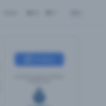
BETA
İletişim
Giriş
TR
Kaynağa git
İstanbul Büyükşehir Belediyesi
Kütüphaneleri