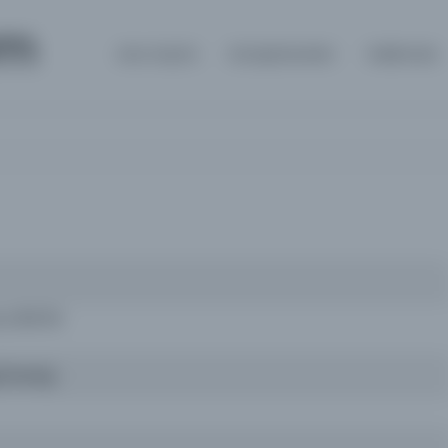
om
Ana Sayfa
Kütüphaneler
Hakkında
uz 1847M
/Hidivliği