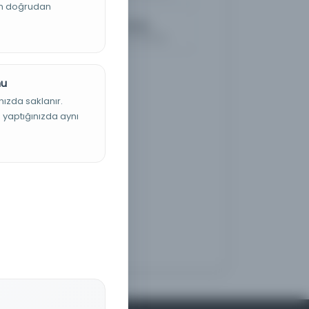
an doğrudan
Vakayi'-i Mısriyye
Kayıt Numarası: 2917625
nu
nızda saklanır.
ş yaptığınızda aynı