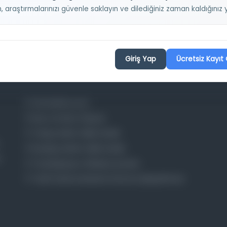
n, araştırmalarınızı güvenle saklayın ve dilediğiniz zaman kaldığını
Projelerimiz
Giriş Yap
Ücretsiz Kayıt 
Osmanlica.com
Aruz ve Hece Ölçüsü
Türkçe Metin Sıklık Analizi
Kazakça Metin Sıklık Analizi
Transkripsiyon Alfabesi Çevirisi
Tarihi Dokümanlarda Görüntü İyileştirilmesi