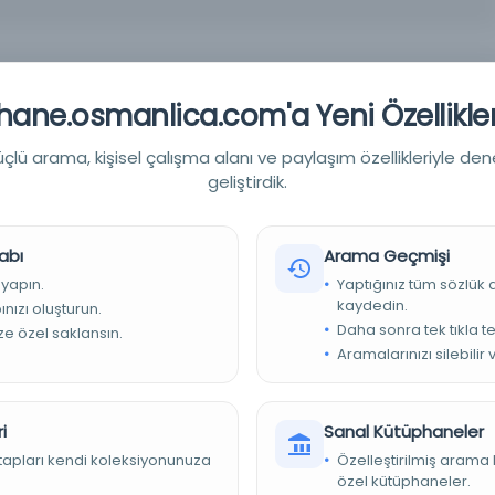
ane.osmanlica.com'a Yeni Özellikler
lü arama, kişisel çalışma alanı ve paylaşım özellikleriyle den
geliştirdik.
iyesi Kütüphaneleri
abı
Arama Geçmişi
 yapın.
Yaptığınız tüm sözlük
kaydedin.
nızı oluşturun.
Daha sonra tek tıkla te
ize özel saklansın.
Aramalarınızı silebilir 
i
Sanal Kütüphaneler
idet-i resmiye. Başlangıçta Türkçe-Arapça çıktığı anlaşılan
570(1244-1249) ve 627(26 Muharrem 1261)'lerin yarısının Türkçe
kitapları kendi koleksiyonunuza
Özelleştirilmiş arama 
fer 1261'de yeniden sayı numarası aldığında, 1-45(22 Safer 1261-2
özel kütüphaneler.