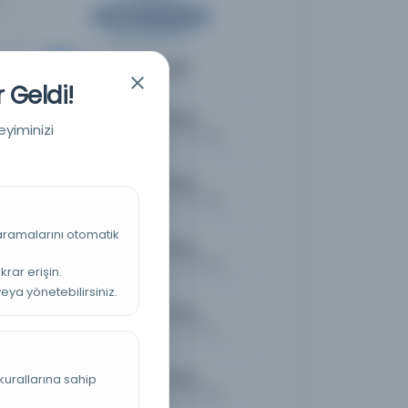
Diğer Nüshalar
6
 Geldi!
Vakayi'-i Mısriyye
eyiminizi
Kayıt Numarası: 2612098
Vakayi'-i Mısriyye
Kayıt Numarası: 2633259
 aramalarını otomatik
Vakayi'-i Mısriyye
Kayıt Numarası: 2665095
krar erişin.
veya yönetebilirsiniz.
Vakayi'-i Mısriyye
Kayıt Numarası: 2782721
Vakayi'-i Mısriyye
kurallarına sahip
Kayıt Numarası: 2805526