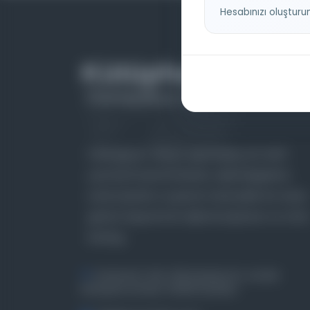
Hesabınızı oluşturu
Farklı dönem, dil ve coğrafyalara ait tarihî
yazma ve basma eserleri, arşiv belgelerini,
süreli yayınları ve görsel materyalleri bir araya
getiren kapsamlı bir dijital kütüphane ve meta
katalog.
Entertech Ofis: 322 İstanbul Ün. Avcılar
Kampüsü Avcılar, 34320 İstanbul