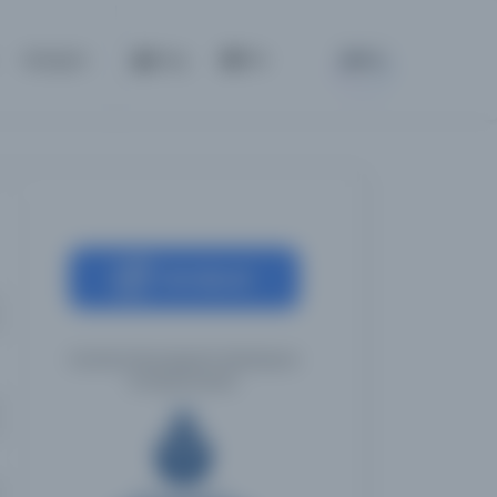
BETA
İletişim
Giriş
TR
Kaynağa git
İstanbul Büyükşehir Belediyesi
Kütüphaneleri