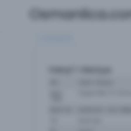
Osmanlica.c
Aramaya Dön
Vakayi'-i Mısriyye
İsim
Vakayi'-i Mısriyye
Basım
13 Şaban 1263 / 27 Temm
Tarihi:
Basım Yeri
Bulak/Kahire - Mısır Valiliği
Tür
Süreli Yayın