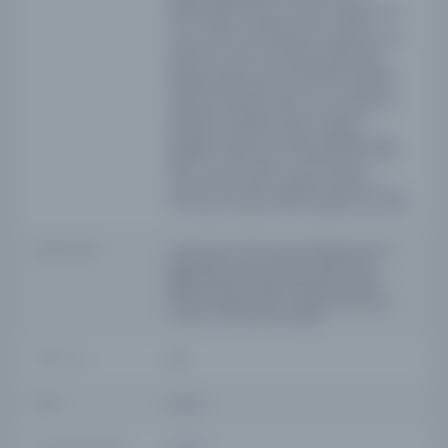
Mühtelif ekler vermiştir. (roman, hikaye, politika
v.b.) 2 nüshai mümtezesi vardır.1- SErvet-i
Fünûn Cerîde-i Musavveresinin Evlâd-ı Şühedâ
ve Malûlin-i Guzat-ı Osmaniye Menfaatine
Mahsus Nüsha-i Mümtazesi.İstanbul, Âlem
Matbaası Ahmed İhsan ve Şürekâsı, 1313/ 1895
1+165+25.16x24 1planş. Resimli 2- Tercümân-ı
Hakikât ve Müsavver Servet-i Fünûn Gazeteleri
Tarafından Müşterek Tertib olunup Girid
Muhtaciinine İaneten Nüsha-i Yegâne-i
Fevkalâde. İstanbul, Kırkambar Matbaası-Âlem
Matbaası Ahmed İhsan ve Şürekâsı. 1313/ 1895.
158+2 s. 2 Levha. Servet-i Fünûn ceride-i
musavverenin Evlad-ı Şüheda ve Malûlîn-i
Guzât-ı Osmaniye menfaatine mahsus nüsha-i
mümtazesi, İstanbul: Âlem Matbaası, 1313. vardır.
SORUMLULAR
imtiyaz sahibi: Ahmed İhsan[Tokgöz], Bürhan
Evrenesoğu; mesul müdür: Ahmed İhsan
[Tokgöz], İsmail Subhi, Hasan Saib; müdür-i
Edebi: Celal Sahir, Mahmud Sadık; neşriyat
müdürü: Ecvet Güresin, H. Fahri Ozansoy; baş
muharrir: Ahmed İhsan[Tokgöz]
SÜRELI / YIL
1320
SÜRE
Haftalık
YAYIN GELIŞ TARIHI
1.10.2015