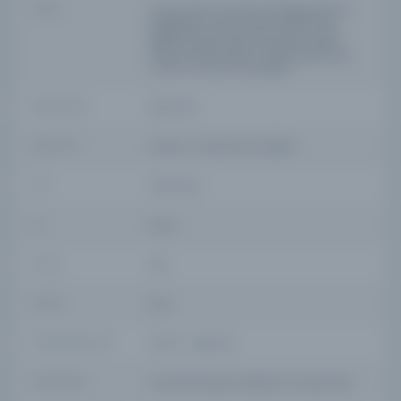
YAZAR
imtiyaz sahibi: Ahmed İhsan[Tokgöz], Bürhan
Evrenesoğu; mesul müdür: Ahmed İhsan
[Tokgöz], İsmail Subhi, Hasan Saib; müdür-i
Edebi: Celal Sahir, Mahmud Sadık; neşriyat
müdürü: Ecvet Güresin, H. Fahri Ozansoy; baş
muharrir: Ahmed İhsan[Tokgöz]
BASIM TARIHI
4Mart 1307
BASIM YERI
İstanbul - Ahmed İhsan [Tokgöz]
TÜR
Süreli Yayın
DIL
fra,ota
DIJITAL
Evet
YAZMA
Hayır
FIZIKSEL BOYUTLAR
97-112 s. ; 35x25 cm.
KÜTÜPHANE
İstanbul Büyükşehir Belediyesi Kütüphaneleri