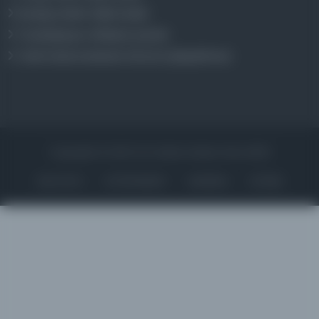
Kazakça Metin Sıklık Analizi
Transkripsiyon Alfabesi Çevirisi
Tarihi Dokümanlarda Görüntü İyileştirilmesi
Copyrights © 2026 Tüm Hakları Saklıdır. Mina ARGE
ANA SAYFA
KÜTÜPHANELER
HAKKINDA
İLETIŞIM