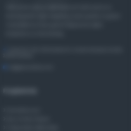
Farklı dönem, dil ve coğrafyalara ait tarihî yazma ve
basma eserleri, arşiv belgelerini, süreli yayınları ve görsel
materyalleri bir araya getiren kapsamlı bir dijital
kütüphane ve meta katalog.
Entertech Ofis: 322 İstanbul Ün. Avcılar Kampüsü Avcılar,
34320 İstanbul
bilgi@osmanlica.com
Projelerimiz
Osmanlica.com
Aruz ve Hece Ölçüsü
Türkçe Metin Sıklık Analizi