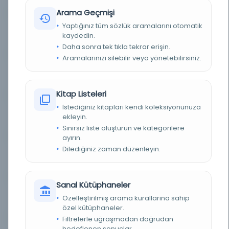
Arama Geçmişi
Yaptığınız tüm sözlük aramalarını otomatik
Servet-i Fünûn : Uyanış [Servet-i
Kayıt Numarası:
kaydedin.
2638296
Fun...
Daha sonra tek tıkla tekrar erişin.
Aramalarınızı silebilir veya yönetebilirsiniz.
Servet-i Fünûn : Uyanış [Servet-i
Kayıt Numarası:
2659519
Fun...
Kitap Listeleri
İstediğiniz kitapları kendi koleksiyonunuza
Servet-i Fünûn : Uyanış [Servet-i
Kayıt Numarası:
ekleyin.
2666397
Fun...
Sınırsız liste oluşturun ve kategorilere
ayırın.
Dilediğiniz zaman düzenleyin.
Servet-i Fünûn : Uyanış [Servet-i
Kayıt Numarası:
2674169
Fun...
Sanal Kütüphaneler
Servet-i Fünûn : Uyanış [Servet-i
Kayıt Numarası:
Özelleştirilmiş arama kurallarına sahip
2676462
Fun...
özel kütüphaneler.
Filtrelerle uğraşmadan doğrudan
hedeflenen sonuçlar.