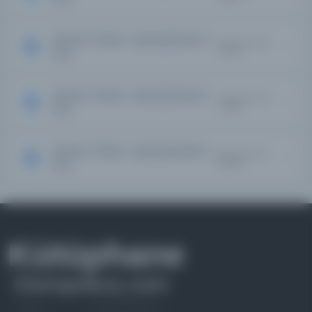
Servet-i Fünûn : Uyanış [Servet-i
Kayıt Numarası:
2911249
Fun...
Servet-i Fünûn : Uyanış [Servet-i
Kayıt Numarası:
2917851
Fun...
Servet-i Fünûn : Uyanış [Servet-i
Kayıt Numarası:
2926804
Fun...