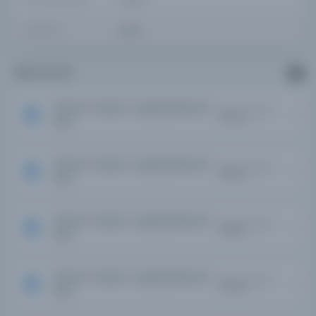
BIRLIKTELIK
NS1894
41
Diğer Nüshalar
Servet-i Fünûn : Uyanış [Servet-i
Kayıt Numarası:
2573263
Fun...
Servet-i Fünûn : Uyanış [Servet-i
Kayıt Numarası:
2580376
Fun...
Servet-i Fünûn : Uyanış [Servet-i
Kayıt Numarası:
2585287
Fun...
Servet-i Fünûn : Uyanış [Servet-i
Kayıt Numarası:
2590478
Fun...