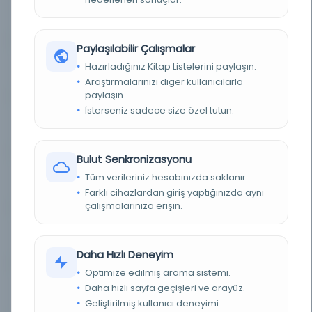
Servet-i Fünûn : Uyanış [Servet-i
Kayıt Numarası:
2700244
Fun...
Paylaşılabilir Çalışmalar
Servet-i Fünûn : Uyanış [Servet-i
Kayıt Numarası:
Hazırladığınız Kitap Listelerini paylaşın.
2707578
Fun...
Araştırmalarınızı diğer kullanıcılarla
paylaşın.
İsterseniz sadece size özel tutun.
Servet-i Fünûn : Uyanış [Servet-i
Kayıt Numarası:
2749121
Fun...
Bulut Senkronizasyonu
Servet-i Fünûn : Uyanış [Servet-i
Tüm verileriniz hesabınızda saklanır.
Kayıt Numarası:
2750392
Fun...
Farklı cihazlardan giriş yaptığınızda aynı
çalışmalarınıza erişin.
Servet-i Fünûn : Uyanış [Servet-i
Kayıt Numarası:
2756767
Fun...
Daha Hızlı Deneyim
Optimize edilmiş arama sistemi.
Servet-i Fünûn : Uyanış [Servet-i
Daha hızlı sayfa geçişleri ve arayüz.
Kayıt Numarası:
2769606
Fun...
Geliştirilmiş kullanıcı deneyimi.