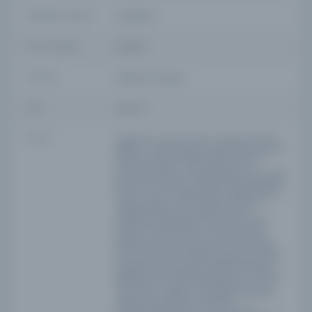
DEMIRBAŞ NUMARASI
NSS082330
KAYIT NUMARASI
3903316
LOKASYON
İBB Atatürk Kitaplığı
TARIH
Mayıs 13
NOTLAR
Edebî, fennî, sanai ve ticari musavver Osmanlı
gazetesi. Journal i̇llustré turc paraissant le jeudi.
Manafi-i mülk ve devlete hadim musevver
Osmanlı gazetesi = journal illlistré turc
paraissant le jeudi. Perşembe günleri çıkar edebî
fenni sınai ve ticari musavver Osmanlı gazetesi.
Menafi-i mülk-i devlete hâdim edebiyat, fünûn,
sanayi, terâcim-i ahvâl, seyâhat, roman ve
saireden bahseder musavver Osmanlı
gazetesidir. Perşembe günleri çıkar menafi-i
mülk ve devlete hadim musavver Osmanlı
gazetesi = journal illustre turc paraissant le
jeudi. 1317H' de Yıldız Sarayı'nın emri ile 7 hafta
yayını tatil etmiştir. 1317H'de Ahmed İhsan Bey'in
İsviçre'de mahsur kalması sebebiyle 194 gün
kapanmıştır. Mütareke yıllarında 4 yıl ( 20 Mayıs
1336/ 1920-20 Teşrin II 1924) kapanmştır. (bk.
1475. sayının 3.sayfası). Panaroma ve Rusya ve
Japonya muharebesine müteallik
panaromayıçıkarmıştır. (a.bk. her ikisine).