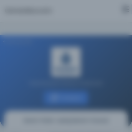
Osmanlica.com
Aramaya Dön
İstanbul Büyükşehir Belediyesi Kütüphaneleri
Kaynağa git
Servet-i Fünûn : Uyanış [Servet-i Funoun]