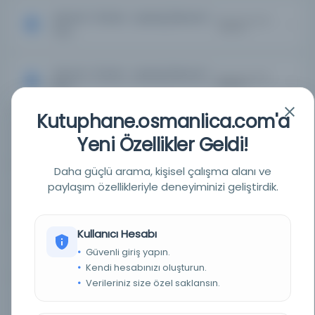
Servet-i Fünûn : Uyanış [Servet-i
Kayıt Numarası:
2594722
Fun...
Servet-i Fünûn : Uyanış [Servet-i
Kayıt Numarası:
2604249
Fun...
Kutuphane.osmanlica.com'a
Servet-i Fünûn : Uyanış [Servet-i
Kayıt Numarası:
Yeni Özellikler Geldi!
2617197
Fun...
Daha güçlü arama, kişisel çalışma alanı ve
Servet-i Fünûn : Uyanış [Servet-i
paylaşım özellikleriyle deneyiminizi geliştirdik.
Kayıt Numarası:
2634662
Fun...
Kullanıcı Hesabı
Servet-i Fünûn : Uyanış [Servet-i
Kayıt Numarası:
Güvenli giriş yapın.
2634892
Fun...
Kendi hesabınızı oluşturun.
Verileriniz size özel saklansın.
Servet-i Fünûn : Uyanış [Servet-i
Kayıt Numarası:
2635276
Fun...