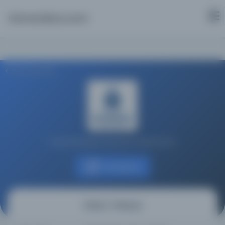
Osmanlica.com
Aramaya Dön
İstanbul Büyükşehir Belediyesi Kütüphaneleri
Kaynağa git
Vakayi'-i Mısriyye