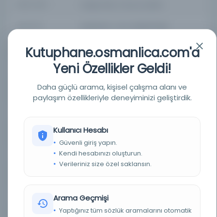
BASIM TARIHI
13 Şaban 1263 / 27 Temmuz 1847M
BASIM YERI
Bulak/Kahire - Mısır Valiliği/Hidivliği
Kutuphane.osmanlica.com'a
TÜR
Süreli Yayın
Yeni Özellikler Geldi!
DIL
ara,ota
Daha güçlü arama, kişisel çalışma alanı ve
DIJITAL
Evet
paylaşım özellikleriyle deneyiminizi geliştirdik.
YAZMA
Hayır
Kullanıcı Hesabı
FIZIKSEL BOYUTLAR
[1-4] s. ; 46x30 cm.
Güvenli giriş yapın.
Kendi hesabınızı oluşturun.
KÜTÜPHANE
İstanbul Büyükşehir Belediyesi Kütüphaneleri
Verileriniz size özel saklansın.
DEMIRBAŞ NUMARASI
NSS113411
Arama Geçmişi
KAYIT NUMARASI
3934325
Yaptığınız tüm sözlük aramalarını otomatik