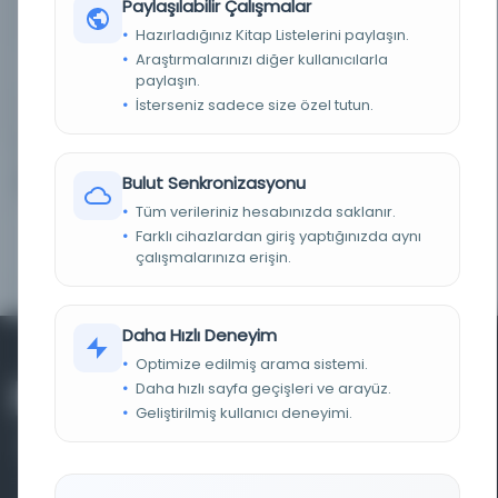
Paylaşılabilir Çalışmalar
SÜRE
Haftalık
Hazırladığınız Kitap Listelerini paylaşın.
Araştırmalarınızı diğer kullanıcılarla
YAYIN GELIŞ TARIHI
1.10.2015
paylaşın.
İsterseniz sadece size özel tutun.
BIRLIKTELIK
NS2334
Bulut Senkronizasyonu
1
Diğer Nüshalar
Tüm verileriniz hesabınızda saklanır.
Farklı cihazlardan giriş yaptığınızda aynı
Vakayi'-i Mısriyye
Kayıt Numarası: 2864184
çalışmalarınıza erişin.
Daha Hızlı Deneyim
Optimize edilmiş arama sistemi.
Daha hızlı sayfa geçişleri ve arayüz.
Geliştirilmiş kullanıcı deneyimi.