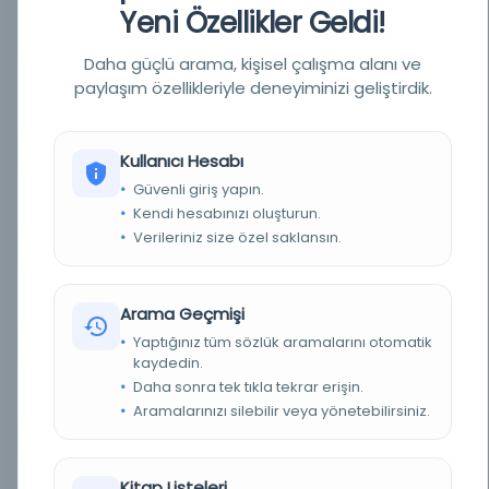
Yeni Özellikler Geldi!
YAZAR
imtiyaz sahibi: Mehmed Tahir; mesul müdür:
Mehmed Tâhir [Tâhir Bey, Esseyyid Mehmed
Tâhir]
Daha güçlü arama, kişisel çalışma alanı ve
paylaşım özellikleriyle deneyiminizi geliştirdik.
BASIM TARIHI
1Haziran 1314 / 13Haziran 1898 / 1Haziran 1314 /
13Haziran 1898 / 10 Şubat 1309
BASIM YERI
İstanbul - Bâbıâli Caddesi numara 40
Kullanıcı Hesabı
Güvenli giriş yapın.
TÜR
Süreli Yayın
Kendi hesabınızı oluşturun.
Verileriniz size özel saklansın.
DIL
ara,fas,fra,ota,tur
DIJITAL
Evet
Arama Geçmişi
Yaptığınız tüm sözlük aramalarını otomatik
YAZMA
Hayır
kaydedin.
Daha sonra tek tıkla tekrar erişin.
FIZIKSEL BOYUTLAR
1-4 s. ; 47x33 cm.
Aramalarınızı silebilir veya yönetebilirsiniz.
KÜTÜPHANE
İstanbul Büyükşehir Belediyesi Kütüphaneleri
Kitap Listeleri
DEMIRBAŞ NUMARASI
NSS080681