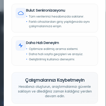
Bulut Senkronizasyonu
Tüm verileriniz hesabınızda saklanır.
Farklı cihazlardan giriş yaptığınızda aynı
çalışmalarınıza erişin.
Daha Hızlı Deneyim
Optimize edilmiş arama sistemi.
Daha hızlı sayfa geçişleri ve arayüz.
Farklı dönem, dil ve coğrafyalara ait tarihî yazma ve
Geliştirilmiş kullanıcı deneyimi.
basma eserleri, arşiv belgelerini, süreli yayınları ve görsel
materyalleri bir araya getiren kapsamlı bir dijital
kütüphane ve meta katalog.
Çalışmalarınızı Kaybetmeyin
Hesabınızı oluşturun, araştırmalarınızı güvenle
Entertech Ofis: 322 İstanbul Ün. Avcılar Kampüsü Avcılar,
saklayın ve dilediğiniz zaman kaldığınız yerden
34320 İstanbul
devam edin.
bilgi@osmanlica.com