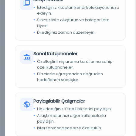
İstediğiniz kitapları kendi koleksiyonunuza
ekleyin.
KAYIT NUMARASI
3901667
Sınırsız liste oluşturun ve kategorilere
ayırın.
LOKASYON
İBB Atatürk Kitaplığı
Dilediğiniz zaman düzenleyin.
TARIH
Mart Zilkade Mart 19 7 7
Sanal Kütüphaneler
NOTLAR
Mütenevviayı câmi ve resimli olarak her gün
sabahları neşr olunur = oragane national
Özelleştirilmiş arama kurallarına sahip
guotidien illustre res de l'emprire Ottoman
özel kütüphaneler.
Filtrelerle uğraşmadan doğrudan
SORUMLULAR
imtiyaz sahibi: Mehmed Tahir; mesul müdür:
Mehmed Tâhir [Tâhir Bey, Esseyyid Mehmed
hedeflenen sonuçlar.
Tâhir]
SÜRELI / YIL
1899 1316 1315
Paylaşılabilir Çalışmalar
Hazırladığınız Kitap Listelerini paylaşın.
SÜRE
Günlük
Araştırmalarınızı diğer kullanıcılarla
paylaşın.
YAYIN GELIŞ TARIHI
1.10.2015
İsterseniz sadece size özel tutun.
BIRLIKTELIK
NS1893