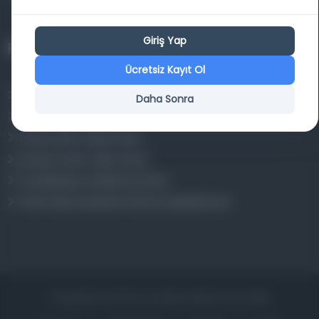
Giriş Yap
Projelerimiz
Ücretsiz Kayıt Ol
Osmanlica.com
Daha Sonra
Aruz ve Hece Ölçüsü
Türkçe Metin Sıklık Analizi
Kazakça Metin Sıklık Analizi
Transkripsiyon Alfabesi Çevirisi
Tarihi Dokümanlarda Görüntü İyileştirilmesi
Copyrights © 2026 Tüm Hakları Saklıdır. Mina ARGE