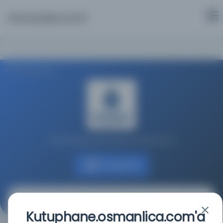
Osmanlica.com
Aramaya Dön
İstanbul Büyükşehir Belediyesi Kütüphaneleri
Kaynağa git
Servet : Malûmat
Kutuphane.osmanlica.com'a