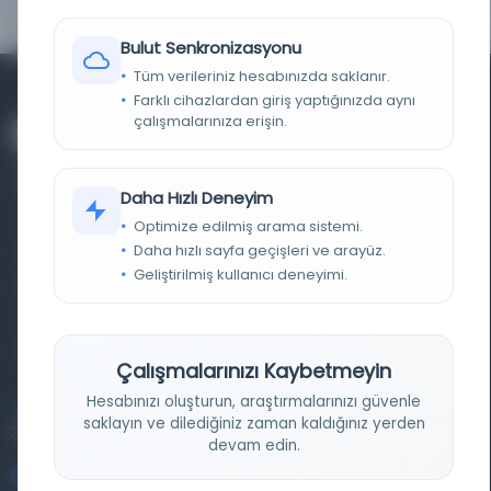
Bulut Senkronizasyonu
Tüm verileriniz hesabınızda saklanır.
Farklı cihazlardan giriş yaptığınızda aynı
çalışmalarınıza erişin.
Daha Hızlı Deneyim
Optimize edilmiş arama sistemi.
Daha hızlı sayfa geçişleri ve arayüz.
Farklı dönem, dil ve coğrafyalara ait tarihî yazma ve
Geliştirilmiş kullanıcı deneyimi.
basma eserleri, arşiv belgelerini, süreli yayınları ve görsel
materyalleri bir araya getiren kapsamlı bir dijital
kütüphane ve meta katalog.
Çalışmalarınızı Kaybetmeyin
Hesabınızı oluşturun, araştırmalarınızı güvenle
Entertech Ofis: 322 İstanbul Ün. Avcılar Kampüsü Avcılar,
saklayın ve dilediğiniz zaman kaldığınız yerden
34320 İstanbul
devam edin.
bilgi@osmanlica.com