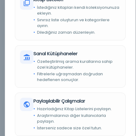
İstediğiniz kitapları kendi koleksiyonunuza
ekleyin.
KAYIT NUMARASI
3901561
Sınırsız liste oluşturun ve kategorilere
ayırın.
LOKASYON
İBB Atatürk Kitaplığı
Dilediğiniz zaman düzenleyin.
TARIH
Kanunisani Şaban Kanunievvel 5 22 24
Sanal Kütüphaneler
NOTLAR
Mütenevviayı câmi ve resimli olarak her gün
sabahları neşr olunur = oragane national
Özelleştirilmiş arama kurallarına sahip
guotidien illustre res de l'emprire Ottoman
özel kütüphaneler.
Filtrelerle uğraşmadan doğrudan
SORUMLULAR
imtiyaz sahibi: Mehmed Tahir; mesul müdür:
Mehmed Tâhir [Tâhir Bey, Esseyyid Mehmed
hedeflenen sonuçlar.
Tâhir]
SÜRELI / YIL
1899 1316 1314
Paylaşılabilir Çalışmalar
Hazırladığınız Kitap Listelerini paylaşın.
SÜRE
Günlük
Araştırmalarınızı diğer kullanıcılarla
paylaşın.
YAYIN GELIŞ TARIHI
1.10.2015
İsterseniz sadece size özel tutun.
BIRLIKTELIK
NS1893