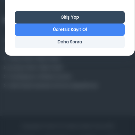
Giriş Yap
Projelerimiz
Ücretsiz Kayıt Ol
Osmanlica.com
Daha Sonra
Aruz ve Hece Ölçüsü
Türkçe Metin Sıklık Analizi
Kazakça Metin Sıklık Analizi
Transkripsiyon Alfabesi Çevirisi
Tarihi Dokümanlarda Görüntü İyileştirilmesi
Copyrights © 2026 Tüm Hakları Saklıdır. Mina ARGE