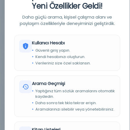
Yeni Özellikler Geldi!
YAZAR
imtiyaz sahibi: Mehmed Tahir; mesul müdür:
Mehmed Tâhir [Tâhir Bey, Esseyyid Mehmed
Tâhir]
Daha güçlü arama, kişisel çalışma alanı ve
paylaşım özellikleriyle deneyiminizi geliştirdik.
BASIM TARIHI
1Haziran 1314 / 13Haziran 1898 / 1Haziran 1314 /
13Haziran 1898 / 10 Şubat 1309
BASIM YERI
İstanbul - Bâbıâli Caddesi numara 40
Kullanıcı Hesabı
Güvenli giriş yapın.
TÜR
Süreli Yayın
Kendi hesabınızı oluşturun.
Verileriniz size özel saklansın.
DIL
ara,fas,fra,ota,tur
DIJITAL
Evet
Arama Geçmişi
Yaptığınız tüm sözlük aramalarını otomatik
YAZMA
Hayır
kaydedin.
Daha sonra tek tıkla tekrar erişin.
FIZIKSEL BOYUTLAR
1-4 s. ; 47x33 cm.
Aramalarınızı silebilir veya yönetebilirsiniz.
KÜTÜPHANE
İstanbul Büyükşehir Belediyesi Kütüphaneleri
Kitap Listeleri
DEMIRBAŞ NUMARASI
NSS080575