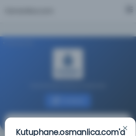
Osmanlica.com
Aramaya Dön
İstanbul Büyükşehir Belediyesi Kütüphaneleri
Kaynağa git
Servet : Malûmat
Kutuphane.osmanlica.com'a