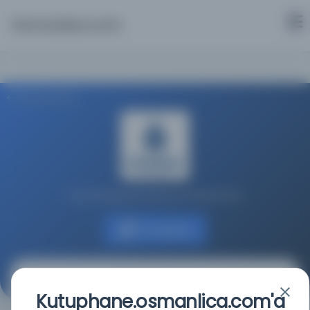
Osmanlica.com
Aramaya Dön
İstanbul Büyükşehir Belediyesi Kütüphaneleri
Kaynağa git
Servet : Malûmat
Kutuphane.osmanlica.com'a