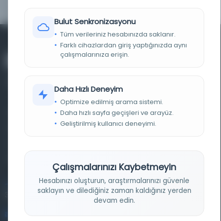
Bulut Senkronizasyonu
Tüm verileriniz hesabınızda saklanır.
Farklı cihazlardan giriş yaptığınızda aynı
çalışmalarınıza erişin.
Daha Hızlı Deneyim
Optimize edilmiş arama sistemi.
Daha hızlı sayfa geçişleri ve arayüz.
Farklı dönem, dil ve coğrafyalara ait tarihî yazma ve
Geliştirilmiş kullanıcı deneyimi.
basma eserleri, arşiv belgelerini, süreli yayınları ve görsel
materyalleri bir araya getiren kapsamlı bir dijital
kütüphane ve meta katalog.
Çalışmalarınızı Kaybetmeyin
Hesabınızı oluşturun, araştırmalarınızı güvenle
Entertech Ofis: 322 İstanbul Ün. Avcılar Kampüsü Avcılar,
saklayın ve dilediğiniz zaman kaldığınız yerden
34320 İstanbul
devam edin.
bilgi@osmanlica.com