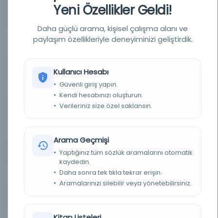
Yeni Özellikler Geldi!
YAZAR
imtiyaz sahibi: Mehmed Tahir; mesul müdür:
Mehmed Tâhir [Tâhir Bey, Esseyyid Mehmed
Tâhir]
Daha güçlü arama, kişisel çalışma alanı ve
paylaşım özellikleriyle deneyiminizi geliştirdik.
BASIM TARIHI
1Haziran 1314 / 13Haziran 1898 / 1Haziran 1314 /
13Haziran 1898 / 10 Şubat 1309
BASIM YERI
İstanbul - Bâbıâli Caddesi numara 40
Kullanıcı Hesabı
Güvenli giriş yapın.
TÜR
Süreli Yayın
Kendi hesabınızı oluşturun.
Verileriniz size özel saklansın.
DIL
ara,fas,fra,ota,tur
DIJITAL
Evet
Arama Geçmişi
Yaptığınız tüm sözlük aramalarını otomatik
YAZMA
Hayır
kaydedin.
Daha sonra tek tıkla tekrar erişin.
FIZIKSEL BOYUTLAR
1-4 s. ; 50x34 cm.
Aramalarınızı silebilir veya yönetebilirsiniz.
KÜTÜPHANE
İstanbul Büyükşehir Belediyesi Kütüphaneleri
Kitap Listeleri
DEMIRBAŞ NUMARASI
NSS080398