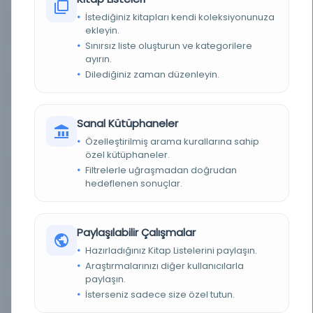
İstediğiniz kitapları kendi koleksiyonunuza
ekleyin.
KAYIT NUMARASI
3901384
Sınırsız liste oluşturun ve kategorilere
ayırın.
LOKASYON
İBB Atatürk Kitaplığı
Dilediğiniz zaman düzenleyin.
TARIH
Kanunisani Ramazan Kanunisani 14 13 2
Sanal Kütüphaneler
NOTLAR
Mütenevviayı câmi ve resimli olarak her gün
sabahları neşr olunur = oragane national
Özelleştirilmiş arama kurallarına sahip
guotidien illustre res de l'emprire Ottoman
özel kütüphaneler.
Filtrelerle uğraşmadan doğrudan
SORUMLULAR
imtiyaz sahibi: Mehmed Tahir; mesul müdür:
Mehmed Tâhir [Tâhir Bey, Esseyyid Mehmed
hedeflenen sonuçlar.
Tâhir]
SÜRELI / YIL
1900 1317 1315
Paylaşılabilir Çalışmalar
Hazırladığınız Kitap Listelerini paylaşın.
SÜRE
Günlük
Araştırmalarınızı diğer kullanıcılarla
paylaşın.
YAYIN GELIŞ TARIHI
1.10.2015
İsterseniz sadece size özel tutun.
BIRLIKTELIK
NS1893