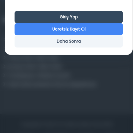
Giriş Yap
Projelerimiz
Ücretsiz Kayıt Ol
Osmanlica.com
Daha Sonra
Aruz ve Hece Ölçüsü
Türkçe Metin Sıklık Analizi
Kazakça Metin Sıklık Analizi
Transkripsiyon Alfabesi Çevirisi
Tarihi Dokümanlarda Görüntü İyileştirilmesi
Copyrights © 2026 Tüm Hakları Saklıdır. Mina ARGE