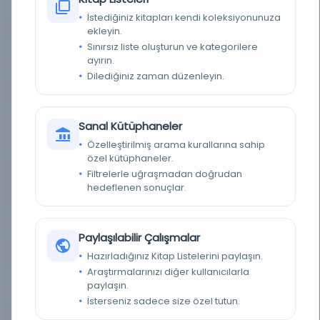
İstediğiniz kitapları kendi koleksiyonunuza
ekleyin.
KAYIT NUMARASI
3901676
Sınırsız liste oluşturun ve kategorilere
ayırın.
LOKASYON
İBB Atatürk Kitaplığı
Dilediğiniz zaman düzenleyin.
TARIH
Nisan Zilhicce Mart 10 10 28
Sanal Kütüphaneler
NOTLAR
Mütenevviayı câmi ve resimli olarak her gün
sabahları neşr olunur = oragane national
Özelleştirilmiş arama kurallarına sahip
guotidien illustre res de l'emprire Ottoman
özel kütüphaneler.
Filtrelerle uğraşmadan doğrudan
SORUMLULAR
imtiyaz sahibi: Mehmed Tahir; mesul müdür:
Mehmed Tâhir [Tâhir Bey, Esseyyid Mehmed
hedeflenen sonuçlar.
Tâhir]
SÜRELI / YIL
1900 1317 1316
Paylaşılabilir Çalışmalar
Hazırladığınız Kitap Listelerini paylaşın.
SÜRE
Günlük
Araştırmalarınızı diğer kullanıcılarla
paylaşın.
YAYIN GELIŞ TARIHI
1.10.2015
İsterseniz sadece size özel tutun.
BIRLIKTELIK
NS1893