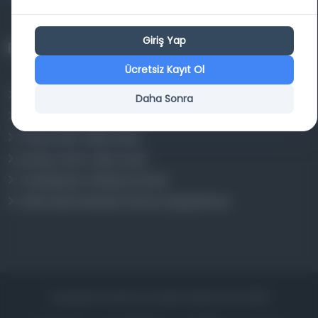
Giriş Yap
Projelerimiz
Ücretsiz Kayıt Ol
Osmanlica.com
Daha Sonra
Aruz ve Hece Ölçüsü
Türkçe Metin Sıklık Analizi
Kazakça Metin Sıklık Analizi
Transkripsiyon Alfabesi Çevirisi
Tarihi Dokümanlarda Görüntü İyileştirilmesi
Copyrights © 2026 Tüm Hakları Saklıdır. Mina ARGE