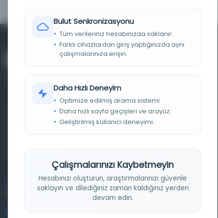
Bulut Senkronizasyonu
Tüm verileriniz hesabınızda saklanır.
Farklı cihazlardan giriş yaptığınızda aynı
çalışmalarınıza erişin.
Daha Hızlı Deneyim
Optimize edilmiş arama sistemi.
Daha hızlı sayfa geçişleri ve arayüz.
Farklı dönem, dil ve coğrafyalara ait tarihî yazma ve
Geliştirilmiş kullanıcı deneyimi.
basma eserleri, arşiv belgelerini, süreli yayınları ve görsel
materyalleri bir araya getiren kapsamlı bir dijital
kütüphane ve meta katalog.
Çalışmalarınızı Kaybetmeyin
Hesabınızı oluşturun, araştırmalarınızı güvenle
Entertech Ofis: 322 İstanbul Ün. Avcılar Kampüsü Avcılar,
saklayın ve dilediğiniz zaman kaldığınız yerden
34320 İstanbul
devam edin.
bilgi@osmanlica.com