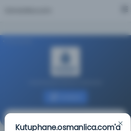
Osmanlica.com
Aramaya Dön
İstanbul Büyükşehir Belediyesi Kütüphaneleri
Kaynağa git
Servet : Malûmat
Kutuphane.osmanlica.com'a