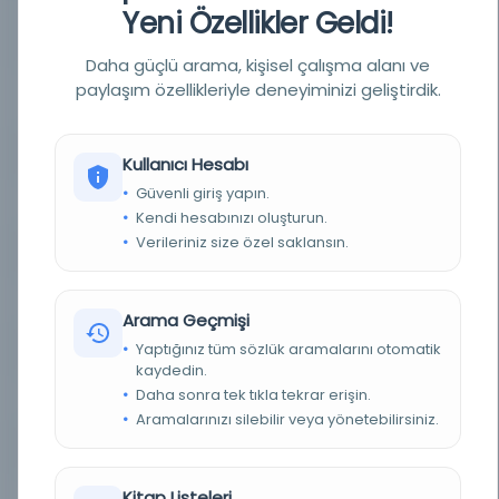
Yeni Özellikler Geldi!
YAZAR
imtiyaz sahibi: Mehmed Tahir; mesul müdür:
Mehmed Tâhir [Tâhir Bey, Esseyyid Mehmed
Tâhir]
Daha güçlü arama, kişisel çalışma alanı ve
paylaşım özellikleriyle deneyiminizi geliştirdik.
BASIM TARIHI
1Haziran 1314 / 13Haziran 1898 / 1Haziran 1314 /
13Haziran 1898 / 10 Şubat 1309
BASIM YERI
İstanbul - Bâbıâli Caddesi numara 40
Kullanıcı Hesabı
Güvenli giriş yapın.
TÜR
Süreli Yayın
Kendi hesabınızı oluşturun.
Verileriniz size özel saklansın.
DIL
ara,fas,fra,ota,tur
DIJITAL
Evet
Arama Geçmişi
Yaptığınız tüm sözlük aramalarını otomatik
YAZMA
Hayır
kaydedin.
Daha sonra tek tıkla tekrar erişin.
FIZIKSEL BOYUTLAR
1-4 s. ; 50x34 cm.
Aramalarınızı silebilir veya yönetebilirsiniz.
KÜTÜPHANE
İstanbul Büyükşehir Belediyesi Kütüphaneleri
Kitap Listeleri
DEMIRBAŞ NUMARASI
NSS080690