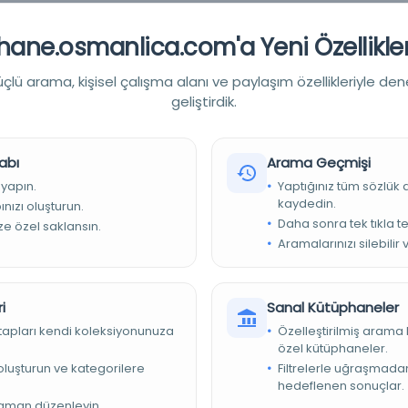
ane.osmanlica.com'a Yeni Özellikler
lü arama, kişisel çalışma alanı ve paylaşım özellikleriyle den
geliştirdik.
abı
Arama Geçmişi
 yapın.
Yaptığınız tüm sözlük
diyesi Kütüphaneleri
kaydedin.
nızı oluşturun.
Daha sonra tek tıkla te
ize özel saklansın.
Aramalarınızı silebilir 
i
Sanal Kütüphaneler
kitapları kendi koleksiyonunuza
Özelleştirilmiş arama 
özel kütüphaneler.
sani 21 6 9
e oluşturun ve kategorilere
Filtrelerle uğraşmad
hedeflenen sonuçlar.
imli olarak her gün sabahları neşr olunur = oragane national
zaman düzenleyin.