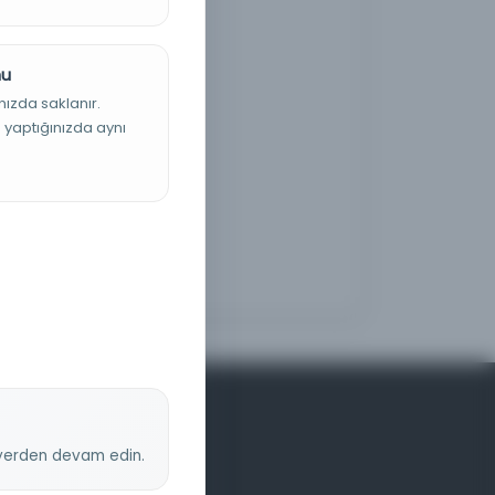
nu
nızda saklanır.
ş yaptığınızda aynı
z yerden devam edin.