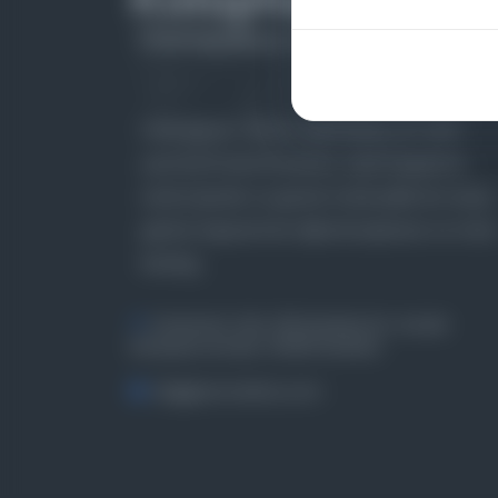
Farklı dönem, dil ve coğrafyalara ait tarihî
yazma ve basma eserleri, arşiv belgelerini,
süreli yayınları ve görsel materyalleri bir araya
getiren kapsamlı bir dijital kütüphane ve meta
katalog.
Entertech Ofis: 322 İstanbul Ün. Avcılar
Kampüsü Avcılar, 34320 İstanbul
bilgi@osmanlica.com