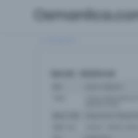
Osmanlica.c
Aramaya Dön
Servet : Malûmat
İsim
Servet : Malûmat
Yazar
imtiyaz sahibi: Mehmed 
Mehmed Tâhir]
Basım Tarihi:
1Haziran 1314 / 13Haziran 
Basım Yeri
İstanbul - Bâbıâli Cadd