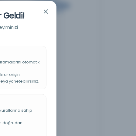
 Geldi!
eyiminizi
 aramalarını otomatik
krar erişin.
veya yönetebilirsiniz.
kurallarına sahip
an doğrudan