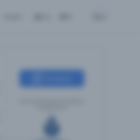
BETA
İletişim
Giriş
TR
Kaynağa git
İstanbul Büyükşehir Belediyesi
Kütüphaneleri