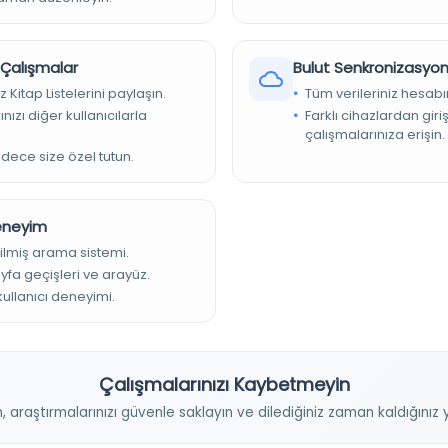
e l'emprire Ottoman
Tahir; mesul müdür: Mehmed Tâhir [Tâhir Bey, Esseyyid
r Çalışmalar
Bulut Senkronizasyo
z Kitap Listelerini paylaşın.
Tüm verileriniz hesabı
nızı diğer kullanıcılarla
Farklı cihazlardan giri
çalışmalarınıza erişin.
adece size özel tutun.
Deneyim
ilmiş arama sistemi.
ayfa geçişleri ve arayüz.
 kullanıcı deneyimi.
Çalışmalarınızı Kaybetmeyin
n, araştırmalarınızı güvenle saklayın ve dilediğiniz zaman kaldığını