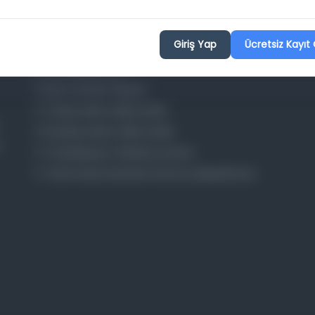
Projelerimiz
Giriş Yap
Ücretsiz Kayıt 
Osmanlica.com
Aruz ve Hece Ölçüsü
Türkçe Metin Sıklık Analizi
Kazakça Metin Sıklık Analizi
Transkripsiyon Alfabesi Çevirisi
Tarihi Dokümanlarda Görüntü İyileştirilmesi