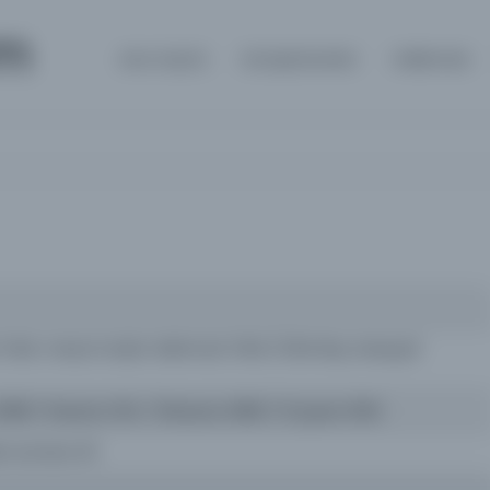
om
Ana Sayfa
Kütüphaneler
Hakkında
Tahir; mesul müdür: Mehmed Tâhir [Tâhir Bey, Esseyyid
1898 / 1Haziran 1314 / 13Haziran 1898 / 10 Şubat 1309
esi numara 40