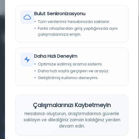
Bulut Senkronizasyonu
Tüm verileriniz hesabınızda saklanır.
Farklı cihazlardan giriş yaptığınızda aynı
çalışmalarınıza erişin.
Daha Hızlı Deneyim
Optimize edilmiş arama sistemi.
Daha hızlı sayfa geçişleri ve arayüz.
Farklı dönem, dil ve coğrafyalara ait tarihî yazma ve
Geliştirilmiş kullanıcı deneyimi.
basma eserleri, arşiv belgelerini, süreli yayınları ve görsel
materyalleri bir araya getiren kapsamlı bir dijital
kütüphane ve meta katalog.
Çalışmalarınızı Kaybetmeyin
Hesabınızı oluşturun, araştırmalarınızı güvenle
Entertech Ofis: 322 İstanbul Ün. Avcılar Kampüsü Avcılar,
saklayın ve dilediğiniz zaman kaldığınız yerden
34320 İstanbul
devam edin.
bilgi@osmanlica.com