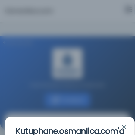
Osmanlica.com
Aramaya Dön
İstanbul Büyükşehir Belediyesi Kütüphaneleri
Kaynağa git
Servet : Malûmat
Kutuphane.osmanlica.com'a