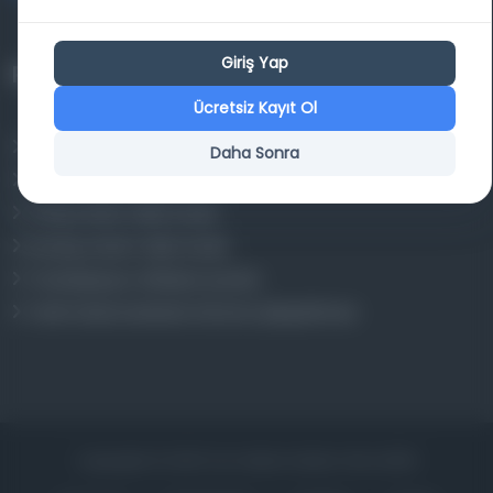
Giriş Yap
Projelerimiz
Ücretsiz Kayıt Ol
Osmanlica.com
Daha Sonra
Aruz ve Hece Ölçüsü
Türkçe Metin Sıklık Analizi
Kazakça Metin Sıklık Analizi
Transkripsiyon Alfabesi Çevirisi
Tarihi Dokümanlarda Görüntü İyileştirilmesi
Copyrights © 2026 Tüm Hakları Saklıdır. Mina ARGE