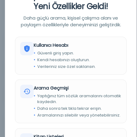
Yeni Özellikler Geldi!
YAZAR
imtiyaz sahibi: Mehmed Tahir; mesul müdür:
Mehmed Tâhir [Tâhir Bey, Esseyyid Mehmed
Tâhir]
Daha güçlü arama, kişisel çalışma alanı ve
paylaşım özellikleriyle deneyiminizi geliştirdik.
BASIM TARIHI
1Haziran 1314 / 13Haziran 1898 / 1Haziran 1314 /
13Haziran 1898 / 10 Şubat 1309
BASIM YERI
İstanbul - Bâbıâli Caddesi numara 40
Kullanıcı Hesabı
Güvenli giriş yapın.
TÜR
Süreli Yayın
Kendi hesabınızı oluşturun.
Verileriniz size özel saklansın.
DIL
ara,fas,fra,ota,tur
DIJITAL
Evet
Arama Geçmişi
Yaptığınız tüm sözlük aramalarını otomatik
YAZMA
Hayır
kaydedin.
Daha sonra tek tıkla tekrar erişin.
FIZIKSEL BOYUTLAR
1-4 s. ; 47x33 cm.
Aramalarınızı silebilir veya yönetebilirsiniz.
KÜTÜPHANE
İstanbul Büyükşehir Belediyesi Kütüphaneleri
Kitap Listeleri
DEMIRBAŞ NUMARASI
NSS080500