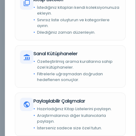
İstediğiniz kitapları kendi koleksiyonunuza
ekleyin.
KAYIT NUMARASI
3901486
Sınırsız liste oluşturun ve kategorilere
ayırın.
LOKASYON
İBB Atatürk Kitaplığı
Dilediğiniz zaman düzenleyin.
TARIH
Teşrinisani Cemaziyelahir Teşrinievvel 8 23 27
Sanal Kütüphaneler
NOTLAR
Mütenevviayı câmi ve resimli olarak her gün
sabahları neşr olunur = oragane national
Özelleştirilmiş arama kurallarına sahip
guotidien illustre res de l'emprire Ottoman
özel kütüphaneler.
Filtrelerle uğraşmadan doğrudan
SORUMLULAR
imtiyaz sahibi: Mehmed Tahir; mesul müdür:
Mehmed Tâhir [Tâhir Bey, Esseyyid Mehmed
hedeflenen sonuçlar.
Tâhir]
SÜRELI / YIL
1898 1316 1314
Paylaşılabilir Çalışmalar
Hazırladığınız Kitap Listelerini paylaşın.
SÜRE
Günlük
Araştırmalarınızı diğer kullanıcılarla
paylaşın.
YAYIN GELIŞ TARIHI
1.10.2015
İsterseniz sadece size özel tutun.
BIRLIKTELIK
NS1893