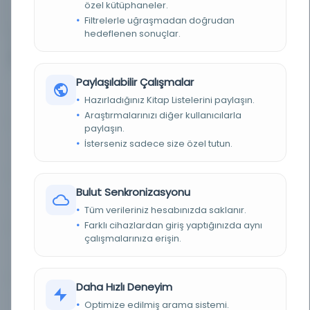
özel kütüphaneler.
BIRLIKTELIK
NS0327
Filtrelerle uğraşmadan doğrudan
hedeflenen sonuçlar.
5
Diğer Nüshalar
Paylaşılabilir Çalışmalar
Cihan-ı İslam
Kayıt Numarası: 2603290
Hazırladığınız Kitap Listelerini paylaşın.
Araştırmalarınızı diğer kullanıcılarla
paylaşın.
İsterseniz sadece size özel tutun.
Cihan-ı İslam
Kayıt Numarası: 2606086
Bulut Senkronizasyonu
Cihan-ı İslam
Kayıt Numarası: 2643187
Tüm verileriniz hesabınızda saklanır.
Farklı cihazlardan giriş yaptığınızda aynı
çalışmalarınıza erişin.
Cihan-ı İslam
Kayıt Numarası: 2692782
Daha Hızlı Deneyim
Cihan-ı İslam
Optimize edilmiş arama sistemi.
Kayıt Numarası: 2875795