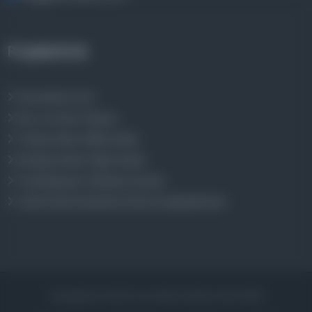
Projelerimiz
Osmanlica.com
Aruz ve Hece Ölçüsü
Türkçe Metin Sıklık Analizi
Kazakça Metin Sıklık Analizi
Transkripsiyon Alfabesi Çevirisi
Tarihi Dokümanlarda Görüntü İyileştirilmesi
Copyrights © 2026 Tüm Hakları Saklıdır. Mina ARGE