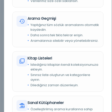
Verileriniz size özel saklansın.
KAYIT NUMARASI
3834500
Arama Geçmişi
LOKASYON
İBB Atatürk Kitaplığı
Yaptığınız tüm sözlük aramalarını otomatik
kaydedin.
TARIH
Teşrinievvel 2
Daha sonra tek tıkla tekrar erişin.
Aramalarınızı silebilir veya yönetebilirsiniz.
NOTLAR
Perşembe günleri neşr olunur, menafi-i
İslâmiyyeye hadim siyasi. edebi .içtimai hilafet-i
İslâmiyye tarafandan onbeş günde bir
neşronulun. Cemiyet-i hayriye-i İslâmiyenin
taht-ı himayesinde Perşembe günleri
neşrolunur menafi-i İslâmiyeye hadim siyasi,
Kitap Listeleri
edebi, i̇ctimâi risaledir.
İstediğiniz kitapları kendi koleksiyonunuza
ekleyin.
SORUMLULAR
imtiyaz sahibi: Ebu Said el-Arabi ; mesul müdür:
Yusuf Şetvan
Sınırsız liste oluşturun ve kategorilere
ayırın.
Dilediğiniz zaman düzenleyin.
SÜRELI / YIL
1330
SÜRE
15 Günlük
Sanal Kütüphaneler
YAYIN GELIŞ TARIHI
1.10.2015
Özelleştirilmiş arama kurallarına sahip