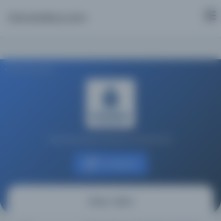
Osmanlica.com
Aramaya Dön
İstanbul Büyükşehir Belediyesi Kütüphaneleri
Kaynağa git
Cihan-ı İslam