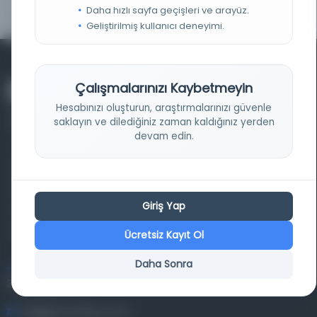
Daha hızlı sayfa geçişleri ve arayüz.
Geliştirilmiş kullanıcı deneyimi.
Çalışmalarınızı Kaybetmeyin
Hesabınızı oluşturun, araştırmalarınızı güvenle
saklayın ve dilediğiniz zaman kaldığınız yerden
devam edin.
Farklı dönem, dil ve coğrafyalara ait tarihî yazma ve
basma eserleri, arşiv belgelerini, süreli yayınları ve görsel
Giriş Yap
materyalleri bir araya getiren kapsamlı bir dijital
kütüphane ve meta katalog.
Ücretsiz Kayıt Ol
Daha Sonra
Entertech Ofis: 322 İstanbul Ün. Avcılar Kampüsü Avcılar,
34320 İstanbul
bilgi@osmanlica.com