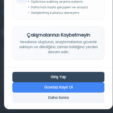
Optimize edilmiş arama sistemi.
34320 İstanbul
Daha hızlı sayfa geçişleri ve arayüz.
bilgi@osmanlica.com
Geliştirilmiş kullanıcı deneyimi.
Projelerimiz
Çalışmalarınızı Kaybetmeyin
Hesabınızı oluşturun, araştırmalarınızı güvenle
saklayın ve dilediğiniz zaman kaldığınız yerden
Osmanlica.com
devam edin.
Aruz ve Hece Ölçüsü
Türkçe Metin Sıklık Analizi
Kazakça Metin Sıklık Analizi
Giriş Yap
Transkripsiyon Alfabesi Çevirisi
Ücretsiz Kayıt Ol
Tarihi Dokümanlarda Görüntü İyileştirilmesi
Daha Sonra