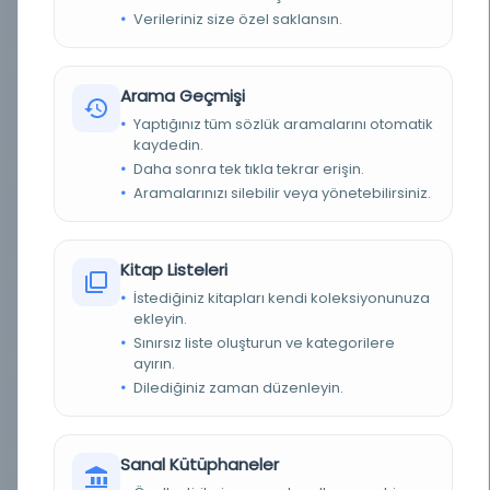
YAZAR
Halabi, İbrāhīm ibn Muḥammad, -1549 veya 1550
Verileriniz size özel saklansın.
BASIM TARIHI
1907
Arama Geçmişi
BASIM YERI
Türkiye - Türkiye: Aḥmad Nāʼilī wa-Shurakāsī,
Yaptığınız tüm sözlük aramalarını otomatik
1325 [1907 veya 1908]
kaydedin.
Daha sonra tek tıkla tekrar erişin.
TÜR
Kitap
Aramalarınızı silebilir veya yönetebilirsiniz.
DIL
Arapça
Kitap Listeleri
DIJITAL
Evet
İstediğiniz kitapları kendi koleksiyonunuza
YAZMA
Hayır
ekleyin.
Sınırsız liste oluşturun ve kategorilere
ayırın.
KÜTÜPHANE
Washington Üniversitesi
Dilediğiniz zaman düzenleyin.
KAYIT NUMARASI
cdi_hathitrust_hathifiles_hvd_hxfxww
LOKASYON
Çevrimiçi erişimi kontrol edin
Sanal Kütüphaneler