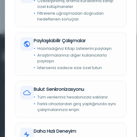
Özelleştirilmiş arama kurallarına sahip
TARIH
1907
özel kütüphaneler.
Filtrelerle uğraşmadan doğrudan
NOTLAR
Çevrimiçi erişimi kontrol edin
hedeflenen sonuçlar.
Paylaşılabilir Çalışmalar
Hazırladığınız Kitap Listelerini paylaşın.
Araştırmalarınızı diğer kullanıcılarla
paylaşın.
İsterseniz sadece size özel tutun.
Bulut Senkronizasyonu
Farklı dönem, dil ve coğrafyalara ait tarihî yazma ve
Tüm verileriniz hesabınızda saklanır.
basma eserleri, arşiv belgelerini, süreli yayınları ve görsel
Farklı cihazlardan giriş yaptığınızda aynı
materyalleri bir araya getiren kapsamlı bir dijital
çalışmalarınıza erişin.
kütüphane ve meta katalog.
Daha Hızlı Deneyim
Entertech Ofis: 322 İstanbul Ün. Avcılar Kampüsü Avcılar,