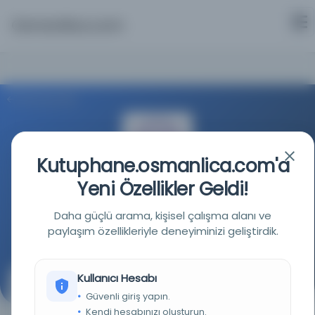
Osmanlica.com
Aramaya Dön
Kutuphane.osmanlica.com'a
Yeni Özellikler Geldi!
Washington Üniversitesi
Daha güçlü arama, kişisel çalışma alanı ve
paylaşım özellikleriyle deneyiminizi geliştirdik.
Kaynağa git
Kullanıcı Hesabı
Halabi Sagir
Güvenli giriş yapın.
Kendi hesabınızı oluşturun.