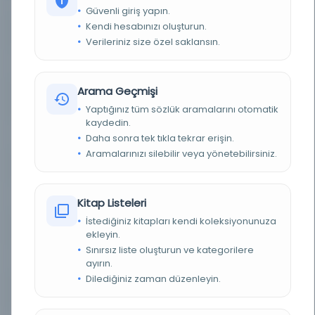
Güvenli giriş yapın.
Kendi hesabınızı oluşturun.
YAZAR
Yusuf, Ali, 1863-1913
Verileriniz size özel saklansın.
BASIM TARIHI
1893
Arama Geçmişi
BASIM YERI
Pensilvanya - Pensilvanya: Maṭbaʻat al-Ādāb, 1311
[1893 veya 1894]
Yaptığınız tüm sözlük aramalarını otomatik
kaydedin.
TÜR
Kitap
Daha sonra tek tıkla tekrar erişin.
Aramalarınızı silebilir veya yönetebilirsiniz.
DIL
Arapça
DIJITAL
Evet
Kitap Listeleri
İstediğiniz kitapları kendi koleksiyonunuza
YAZMA
Hayır
ekleyin.
Sınırsız liste oluşturun ve kategorilere
KÜTÜPHANE
Washington Üniversitesi
ayırın.
Dilediğiniz zaman düzenleyin.
DEMIRBAŞ NUMARASI
OCLC: 35662091