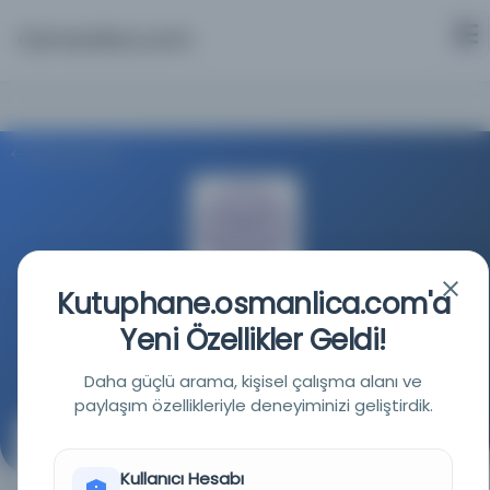
Osmanlica.com
Aramaya Dön
Kutuphane.osmanlica.com'a
Washington Üniversitesi
Yeni Özellikler Geldi!
Kaynağa git
Daha güçlü arama, kişisel çalışma alanı ve
paylaşım özellikleriyle deneyiminizi geliştirdik.
Eyyām al-janab al-Khidīwi al-muʻaẓẓam Abbas al-
Thānī: (mücerridah min jarīdat al-Muʾayyid) / bi-
Kullanıcı Hesabı
qalam ʻAlī Yusuf