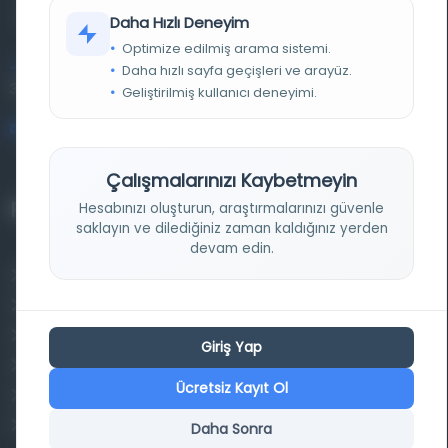
kütüphane ve meta katalog.
Daha Hızlı Deneyim
Optimize edilmiş arama sistemi.
Entertech Ofis: 322 İstanbul Ün. Avcılar Kampüsü Avcılar,
Daha hızlı sayfa geçişleri ve arayüz.
34320 İstanbul
Geliştirilmiş kullanıcı deneyimi.
bilgi@osmanlica.com
Çalışmalarınızı Kaybetmeyin
Projelerimiz
Hesabınızı oluşturun, araştırmalarınızı güvenle
saklayın ve dilediğiniz zaman kaldığınız yerden
devam edin.
Osmanlica.com
Aruz ve Hece Ölçüsü
Türkçe Metin Sıklık Analizi
Giriş Yap
Kazakça Metin Sıklık Analizi
Ücretsiz Kayıt Ol
Transkripsiyon Alfabesi Çevirisi
Tarihi Dokümanlarda Görüntü İyileştirilmesi
Daha Sonra