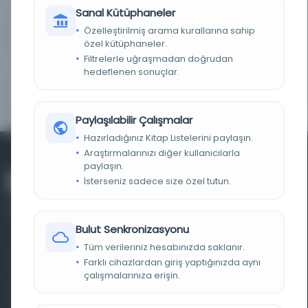
KAYIT NUMARASI
cdi_hathitrust_hathifiles_hvd_hnddtv
Sanal Kütüphaneler
Özelleştirilmiş arama kurallarına sahip
LOKASYON
Çevrimiçi erişimi kontrol edin
özel kütüphaneler.
Filtrelerle uğraşmadan doğrudan
TARIH
1893
hedeflenen sonuçlar.
NOTLAR
Çevrimiçi erişimi kontrol edin
Paylaşılabilir Çalışmalar
Hazırladığınız Kitap Listelerini paylaşın.
Araştırmalarınızı diğer kullanıcılarla
paylaşın.
İsterseniz sadece size özel tutun.
Bulut Senkronizasyonu
Tüm verileriniz hesabınızda saklanır.
Farklı dönem, dil ve coğrafyalara ait tarihî yazma ve
Farklı cihazlardan giriş yaptığınızda aynı
çalışmalarınıza erişin.
basma eserleri, arşiv belgelerini, süreli yayınları ve görsel
materyalleri bir araya getiren kapsamlı bir dijital