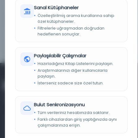
KAYIT NUMARASI
cdi_hathitrust_hathifiles_njp_32101063577900
Sanal Kütüphaneler
Özelleştirilmiş arama kurallarına sahip
LOKASYON
Çevrimiçi erişimi kontrol edin
özel kütüphaneler.
Filtrelerle uğraşmadan doğrudan
hedeflenen sonuçlar.
TARIH
1895
NOTLAR
Çevrimiçi erişimi kontrol edin
Paylaşılabilir Çalışmalar
Hazırladığınız Kitap Listelerini paylaşın.
Araştırmalarınızı diğer kullanıcılarla
paylaşın.
İsterseniz sadece size özel tutun.
Bulut Senkronizasyonu
Tüm verileriniz hesabınızda saklanır.
Farklı dönem, dil ve coğrafyalara ait tarihî yazma ve
Farklı cihazlardan giriş yaptığınızda aynı
çalışmalarınıza erişin.
basma eserleri, arşiv belgelerini, süreli yayınları ve görsel
materyalleri bir araya getiren kapsamlı bir dijital