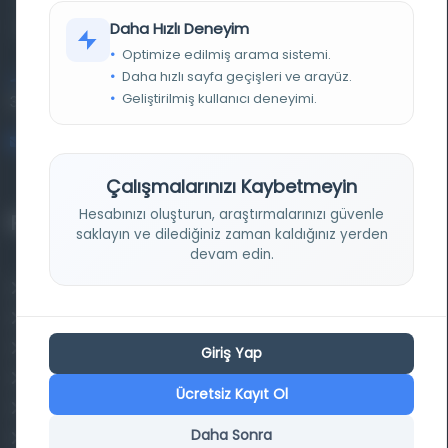
kütüphane ve meta katalog.
Daha Hızlı Deneyim
Optimize edilmiş arama sistemi.
Daha hızlı sayfa geçişleri ve arayüz.
Entertech Ofis: 322 İstanbul Ün. Avcılar Kampüsü Avcılar,
Geliştirilmiş kullanıcı deneyimi.
34320 İstanbul
bilgi@osmanlica.com
Çalışmalarınızı Kaybetmeyin
Hesabınızı oluşturun, araştırmalarınızı güvenle
Projelerimiz
saklayın ve dilediğiniz zaman kaldığınız yerden
devam edin.
Osmanlica.com
Aruz ve Hece Ölçüsü
Türkçe Metin Sıklık Analizi
Giriş Yap
Kazakça Metin Sıklık Analizi
Ücretsiz Kayıt Ol
Transkripsiyon Alfabesi Çevirisi
Daha Sonra
Tarihi Dokümanlarda Görüntü İyileştirilmesi