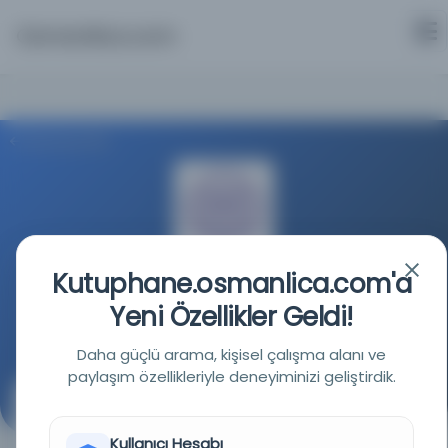
Osmanlica.com
Aramaya Dön
Kutuphane.osmanlica.com'a
Washington Üniversitesi
Yeni Özellikler Geldi!
Kaynağa git
Daha güçlü arama, kişisel çalışma alanı ve
paylaşım özellikleriyle deneyiminizi geliştirdik.
al-Saʻādah al-abadīyah fīmā jāʾa bi-hi al-
Naqshbandīyah ʻAbd al-Majīd ibn Muḥammad al-
Kullanıcı Hesabı
Khānī al-Khālidī al-Naqshbandī