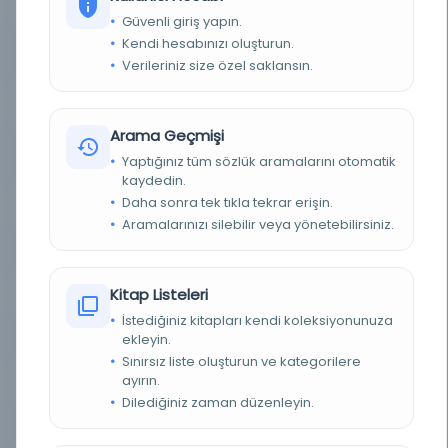
Güvenli giriş yapın.
Kendi hesabınızı oluşturun.
YAZAR
Khānī, `Abd al-Majīd ibn Muḥammad, 1846 veya
1847-1900 veya 1901
Verileriniz size özel saklansın.
BASIM TARIHI
1895
Arama Geçmişi
BASIM YERI
Suriye - Suriye: Maṭbaʻat al-Iṣlāḥ, 1313 [1895 veya
Yaptığınız tüm sözlük aramalarını otomatik
1896]
kaydedin.
Daha sonra tek tıkla tekrar erişin.
TÜR
Kitap
Aramalarınızı silebilir veya yönetebilirsiniz.
DIL
Arapça
Kitap Listeleri
DIJITAL
Evet
İstediğiniz kitapları kendi koleksiyonunuza
YAZMA
Hayır
ekleyin.
Sınırsız liste oluşturun ve kategorilere
ayırın.
KÜTÜPHANE
Washington Üniversitesi
Dilediğiniz zaman düzenleyin.
DEMIRBAŞ NUMARASI
OCLC: 777060233