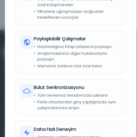
TARIH
1857
özel kütüphaneler.
Filtrelerle uğraşmadan doğrudan
NOTLAR
Çevrimiçi erişimi kontrol edin
hedeflenen sonuçlar.
Paylaşılabilir Çalışmalar
Hazırladığınız Kitap Listelerini paylaşın.
Araştırmalarınızı diğer kullanıcılarla
paylaşın.
İsterseniz sadece size özel tutun.
Farklı dönem, dil ve coğrafyalara ait tarihî yazma ve
Bulut Senkronizasyonu
basma eserleri, arşiv belgelerini, süreli yayınları ve görsel
Tüm verileriniz hesabınızda saklanır.
Farklı cihazlardan giriş yaptığınızda aynı
materyalleri bir araya getiren kapsamlı bir dijital
çalışmalarınıza erişin.
kütüphane ve meta katalog.
Daha Hızlı Deneyim
Entertech Ofis: 322 İstanbul Ün. Avcılar Kampüsü Avcılar,
34320 İstanbul