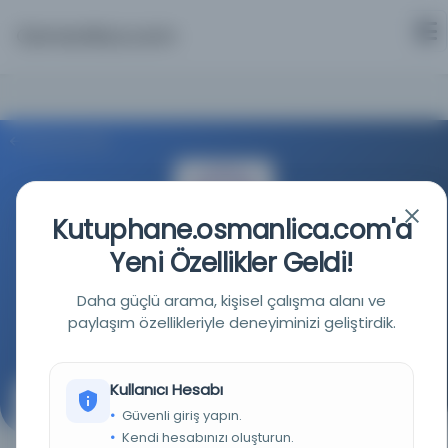
Osmanlica.com
Aramaya Dön
Kutuphane.osmanlica.com'a
Yeni Özellikler Geldi!
Washington Üniversitesi
Daha güçlü arama, kişisel çalışma alanı ve
paylaşım özellikleriyle deneyiminizi geliştirdik.
Kaynağa git
Kullanıcı Hesabı
Kanepe : v.2
Güvenli giriş yapın.
Kendi hesabınızı oluşturun.