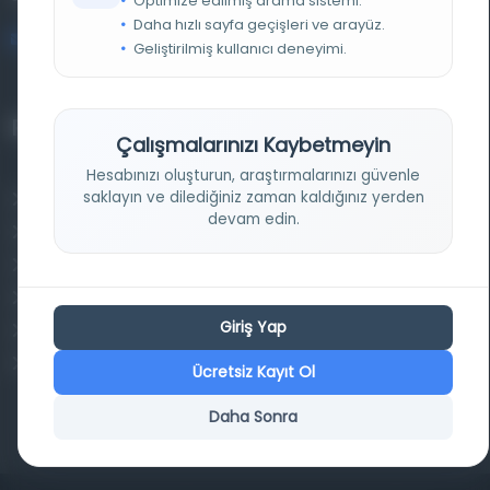
Optimize edilmiş arama sistemi.
Daha hızlı sayfa geçişleri ve arayüz.
bilgi@osmanlica.com
Geliştirilmiş kullanıcı deneyimi.
Projelerimiz
Çalışmalarınızı Kaybetmeyin
Hesabınızı oluşturun, araştırmalarınızı güvenle
saklayın ve dilediğiniz zaman kaldığınız yerden
Osmanlica.com
devam edin.
Aruz ve Hece Ölçüsü
Türkçe Metin Sıklık Analizi
Kazakça Metin Sıklık Analizi
Giriş Yap
Transkripsiyon Alfabesi Çevirisi
Tarihi Dokümanlarda Görüntü İyileştirilmesi
Ücretsiz Kayıt Ol
Daha Sonra