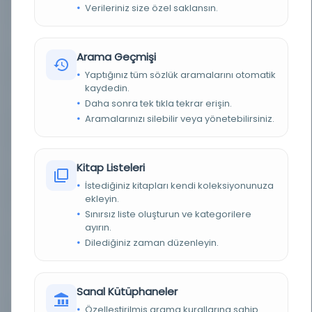
Verileriniz size özel saklansın.
BASIM TARIHI
1857
BASIM YERI
- Yer yok, bilinmiyor veya belirlenmemiş
Arama Geçmişi
TÜR
Kitap
Yaptığınız tüm sözlük aramalarını otomatik
kaydedin.
DIL
Türkçe
Daha sonra tek tıkla tekrar erişin.
Aramalarınızı silebilir veya yönetebilirsiniz.
DIJITAL
Evet
YAZMA
Hayır
Kitap Listeleri
İstediğiniz kitapları kendi koleksiyonunuza
KÜTÜPHANE
Washington Üniversitesi
ekleyin.
Sınırsız liste oluşturun ve kategorilere
DEMIRBAŞ NUMARASI
OCLC: 777085536
ayırın.
Dilediğiniz zaman düzenleyin.
KAYIT NUMARASI
cdi_hathitrust_hathifiles_njp_32101077780599
LOKASYON
Çevrimiçi erişimi kontrol edin
Sanal Kütüphaneler
Özelleştirilmiş arama kurallarına sahip