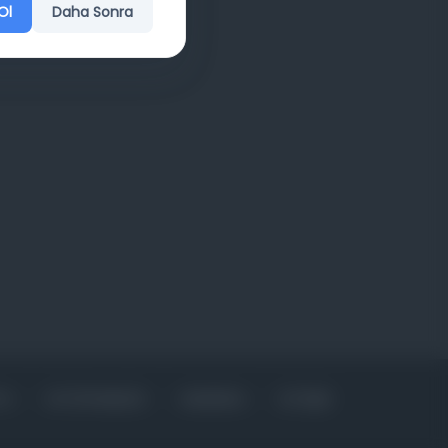
Ol
Daha Sonra
FA
KÜTÜPHANELER
HAKKINDA
İLETIŞIM