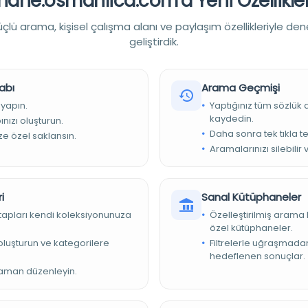
ane.osmanlica.com'a Yeni Özellikler
mic ethics Ahlak -- Ders kitapları Ethics -- Textbooks
lü arama, kişisel çalışma alanı ve paylaşım özellikleriyle den
geliştirdik.
abı
Arama Geçmişi
 yapın.
Yaptığınız tüm sözlük
kaydedin.
nızı oluşturun.
Daha sonra tek tıkla te
ize özel saklansın.
Aramalarınızı silebilir 
mamış sayfa, 425 sayfa, 5 numaralandırılmamış sayfa ; 20 cm
LIĞI Millet Kütüphanesi
i
Sanal Kütüphaneler
kitapları kendi koleksiyonunuza
Özelleştirilmiş arama 
özel kütüphaneler.
e oluşturun ve kategorilere
Filtrelerle uğraşmad
hedeflenen sonuçlar.
ler
zaman düzenleyin.