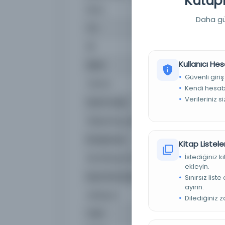
Kutuph
Konu
İslam ahlakı Isla
Daha güç
Tür
Kitap
Dil
Osmanlıca
Kullanıcı Hes
Dijital
Evet
Güvenli giriş
Yazma
Hayır
Kendi hesabı
Verileriniz s
Sayfa Sayısı
425
Fiziksel Boyutlar
7 numaralandırıl
Kütüphane:
TC CUMHURBAŞKAN
Kitap Listeler
İstediğiniz 
Demirbaş Numarası
00120168
ekleyin.
Kayıt Numarası
2728806
Sınırsız list
ayırın.
Lokasyon
CMK — Nadir Eser
Dilediğiniz 
Tarih
1924