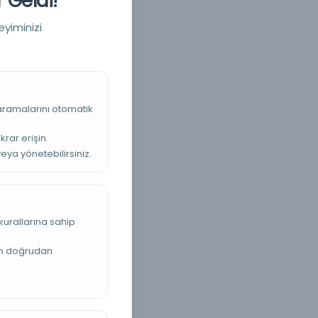
 Geldi!
eyiminizi
 aramalarını otomatik
krar erişin.
veya yönetebilirsiniz.
kurallarına sahip
an doğrudan