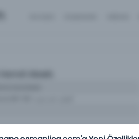
m
Ana Sayfa
Kütüphaneler
Hakkında
 Hamdi Akseki.
Ahmet Hamdi Akseki.
Akseki, Ahmet Hamdi, 1887-1951 = آقسکی، احمد حمدی
ayan yok]