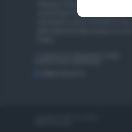
Farklı dönem, dil ve coğrafyalara ait tarihî
yazma ve basma eserleri, arşiv belgelerini,
süreli yayınları ve görsel materyalleri bir araya
getiren kapsamlı bir dijital kütüphane ve meta
katalog.
Entertech Ofis: 322 İstanbul Ün. Avcılar
Kampüsü Avcılar, 34320 İstanbul
bilgi@osmanlica.com
Copyrights © 2026 Tüm Hakları
Saklıdır. Mina ARGE