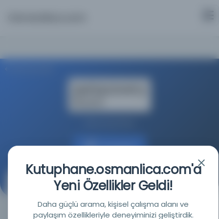
Osmanlica.com
Aramaya Dön
Swisscovery Basel
Kaynağa git
Kutuphane.osmanlica.com'a
Yeni Özellikler Geldi!
āmiʿ al-badāʾiʿ
Daha güçlü arama, kişisel çalışma alanı ve
YAZAR
İbn Sina 980-1037, ʿUmar Ḫaiyām 1048-1131, Kurdī,
paylaşım özellikleriyle deneyiminizi geliştirdik.
Muhyī ăd-Dīn Ṣabrī al-