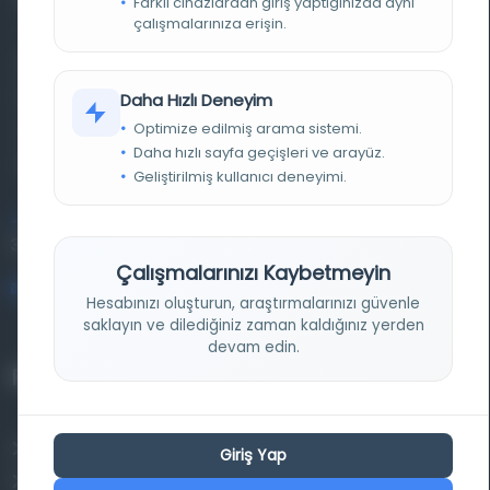
Farklı cihazlardan giriş yaptığınızda aynı
çalışmalarınıza erişin.
Farklı dönem, dil ve coğrafyalara ait tarihî yazma ve
basma eserleri, arşiv belgelerini, süreli yayınları ve görsel
Daha Hızlı Deneyim
Optimize edilmiş arama sistemi.
materyalleri bir araya getiren kapsamlı bir dijital
Daha hızlı sayfa geçişleri ve arayüz.
kütüphane ve meta katalog.
Geliştirilmiş kullanıcı deneyimi.
Entertech Ofis: 322 İstanbul Ün. Avcılar Kampüsü Avcılar,
34320 İstanbul
Çalışmalarınızı Kaybetmeyin
bilgi@osmanlica.com
Hesabınızı oluşturun, araştırmalarınızı güvenle
saklayın ve dilediğiniz zaman kaldığınız yerden
devam edin.
Projelerimiz
Osmanlica.com
Giriş Yap
Aruz ve Hece Ölçüsü