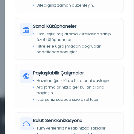
Dilediğiniz zaman düzenleyin.
LOKASYON
Basel'de mevcuttur - UB Ana Kütüphane Dergisi
(teslimat sürelerini not edin) (UBH Meier 2922)
Sanal Kütüphaneler
TARIH
1917
Özelleştirilmiş arama kurallarına sahip
NOTLAR
İbn Sīnā, ʿUmar Hayyām ve diğerlerinin çeşitli
özel kütüphaneler.
risalelerinin koleksiyonu.
Filtrelerle uğraşmadan doğrudan
hedeflenen sonuçlar.
ATIF
li-ăn-nāšir Muḥyī ăd-Dīn Ṣabrī al-Kurdī
GND'DE GÖRÜNTÜLEME
Avicenna 980-1037, ʿUmar Ḫaiyām 1048-1131
Paylaşılabilir Çalışmalar
Hazırladığınız Kitap Listelerini paylaşın.
GND GÖRÜNTÜLEME
Avicenna 980-1037, ʿUmar Ḫaiyām 1048-1131
Araştırmalarınızı diğer kullanıcılarla
paylaşın.
İsterseniz sadece size özel tutun.
Bulut Senkronizasyonu
Tüm verileriniz hesabınızda saklanır.