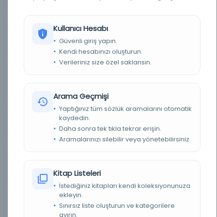
BASIM TARIHI
1917
Kullanıcı Hesabı
BASIM YERI
Miṣr: Maṭbaʿat es-Saada - Matba'at es-Saada
Güvenli giriş yapın.
Kendi hesabınızı oluşturun.
TÜR
Kitap
Verileriniz size özel saklansın.
DIL
Arapça
Arama Geçmişi
DIJITAL
Hayır
Yaptığınız tüm sözlük aramalarını otomatik
kaydedin.
YAZMA
Hayır
Daha sonra tek tıkla tekrar erişin.
Aramalarınızı silebilir veya yönetebilirsiniz.
SAYFA SAYISI
208
FIZIKSEL BOYUTLAR
208 S.
Kitap Listeleri
İstediğiniz kitapları kendi koleksiyonunuza
KÜTÜPHANE
Swisscovery Basel
ekleyin.
Sınırsız liste oluşturun ve kategorilere
KAYIT NUMARASI
alma9932164130105504
ayırın.