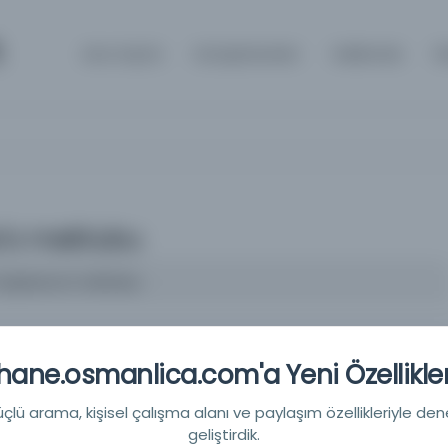
m
Ana Sayfa
Kütüphaneler
Hakkında
İ
s'a mektubu
Carpianus'a mektubu
at Müzesi
ane.osmanlica.com'a Yeni Özellikler
yan; Ermeni | daha fazlası | az
lü arama, kişisel çalışma alanı ve paylaşım özellikleriyle den
geliştirdik.