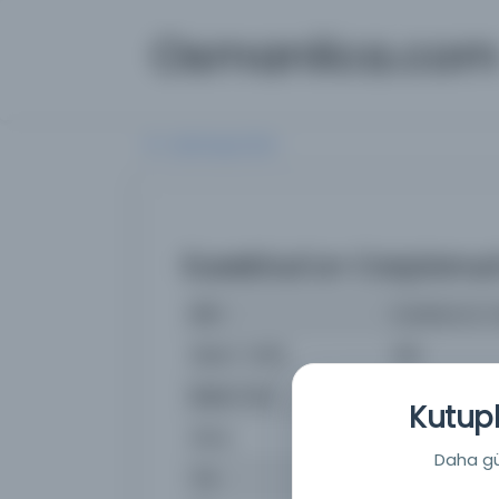
Osmanlica.co
Aramaya Dön
Eusebius'un Carpianu
İsim
Eusebius'un 
Basım Tarihi:
1193
Basım Yeri
- Walters San
Kutuph
Konu
Kültür: Hıristi
Daha güç
Tür
Kitap