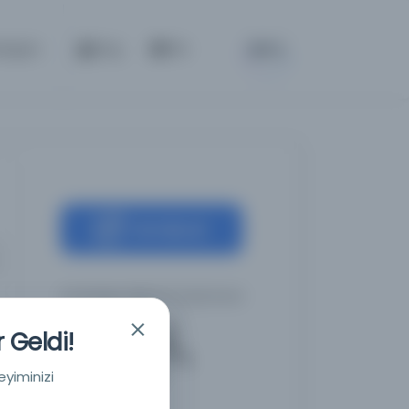
BETA
letişim
Giriş
TR
Kaynağa git
Ortadoğu Dijital Kütüphanesi
 Geldi!
eyiminizi