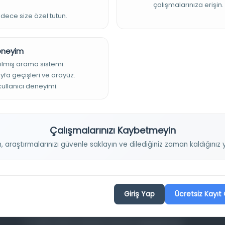
çalışmalarınıza erişin.
adece size özel tutun.
Deneyim
ilmiş arama sistemi.
ayfa geçişleri ve arayüz.
 kullanıcı deneyimi.
Projelerimiz
Çalışmalarınızı Kaybetmeyin
n, araştırmalarınızı güvenle saklayın ve dilediğiniz zaman kaldığını
Osmanlica.com
Aruz ve Hece Ölçüsü
Türkçe Metin Sıklık Analizi
Kazakça Metin Sıklık Analizi
Giriş Yap
Ücretsiz Kayıt 
Transkripsiyon Alfabesi Çevirisi
Tarihi Dokümanlarda Görüntü İyileştirilmesi