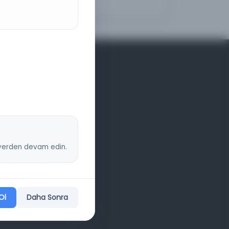
z yerden devam edin.
Ol
Daha Sonra