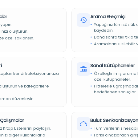
 dil
abı
Arama Geçmişi
 yapın.
Yaptığınız tüm sözlük
kaydedin.
nızı oluşturun.
Daha sonra tek tıkla te
ize özel saklansın.
lio H: 10 3/8 × W: 7 5/16 in. (26.4 × 18.5 cm)
Aramalarınızı silebilir 
tal Kütüphanesi
i
Sanal Kütüphaneler
kitapları kendi koleksiyonunuza
Özelleştirilmiş arama 
özel kütüphaneler.
t Müzesi
e oluşturun ve kategorilere
Filtrelerle uğraşmad
hedeflenen sonuçlar.
zaman düzenleyin.
ıtlar: | Hükümdarlık: | Tarz: Ermeni | daha fazlası | az
nuscripts
r Çalışmalar
Bulut Senkronizasyo
z Kitap Listelerini paylaşın.
Tüm verileriniz hesabı
ents on well finished, medium-weight parchment
nızı diğer kullanıcılarla
Farklı cihazlardan giri