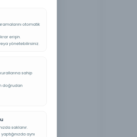
 aramalarını otomatik
krar erişin.
veya yönetebilirsiniz.
kurallarına sahip
an doğrudan
nu
nızda saklanır.
ş yaptığınızda aynı