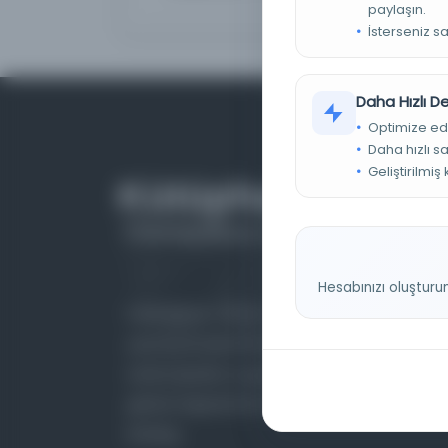
paylaşın.
İsterseniz s
Daha Hızlı 
Optimize ed
Daha hızlı s
Geliştirilmiş
Hesabınızı oluşturu
Farklı dönem, dil ve coğrafyalara ait tarihî
yazma ve basma eserleri, arşiv belgelerini,
süreli yayınları ve görsel materyalleri bir araya
getiren kapsamlı bir dijital kütüphane ve meta
katalog.