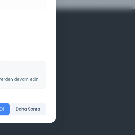
z yerden devam edin.
Ol
Daha Sonra