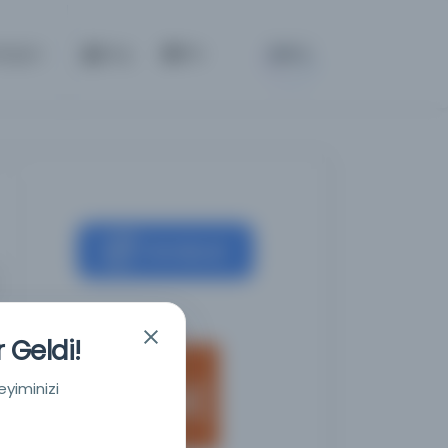
BETA
etişim
Giriş
TR
Kaynağa git
Jisc
 Geldi!
eyiminizi