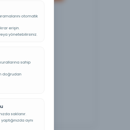
 aramalarını otomatik
krar erişin.
veya yönetebilirsiniz.
kurallarına sahip
an doğrudan
nu
nızda saklanır.
ş yaptığınızda aynı