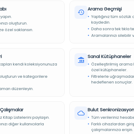
abı
Arama Geçmişi
 yapın.
Yaptığınız tüm sözlük
kaydedin.
nızı oluşturun.
Daha sonra tek tıkla te
ize özel saklansın.
Aramalarınızı silebilir 
sort_year_rn_150
i
Sanal Kütüphaneler
Kütüphaneleri: Üniversite Kütüphanesi: Nadir Kitaplar Okuma
kitapları kendi koleksiyonunuza
Özelleştirilmiş arama 
divenine giden işaretleri takip edin, Birinci Kat, ödünç alınamaz
özel kütüphaneler.
e oluşturun ve kategorilere
Filtrelerle uğraşmad
hedeflenen sonuçlar.
zaman düzenleyin.
.
r Çalışmalar
Bulut Senkronizasyo
z Kitap Listelerini paylaşın.
Tüm verileriniz hesabı
nızı diğer kullanıcılarla
Farklı cihazlardan giri
çalışmalarınıza erişin.