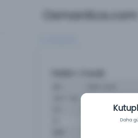
Osmanlica.com
Aramaya Dön
Tārīkh-i Fanāī.
İsim
Tārīkh-i Fanāī.
Basım Tarihi:
1785
Kutuph
Tür
Kitap
Daha güç
Dil
Türkçe
Dijital
Hayır