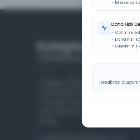
İsterseniz s
Daha Hızlı 
Optimize ed
Daha hızlı s
Geliştirilmiş
Hesabınızı oluşturu
Farklı dönem, dil ve coğrafyalara ait tarihî
yazma ve basma eserleri, arşiv belgelerini,
süreli yayınları ve görsel materyalleri bir araya
getiren kapsamlı bir dijital kütüphane ve meta
katalog.
Entertech Ofis: 322 İstanbul Ün. Avcılar