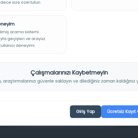
adece size özel tutun.
Deneyim
ilmiş arama sistemi.
ayfa geçişleri ve arayüz.
 kullanıcı deneyimi.
Projelerimiz
Çalışmalarınızı Kaybetmeyin
Osmanlica.com
n, araştırmalarınızı güvenle saklayın ve dilediğiniz zaman kaldığını
Aruz ve Hece Ölçüsü
Türkçe Metin Sıklık Analizi
Kazakça Metin Sıklık Analizi
Giriş Yap
Ücretsiz Kayıt 
Transkripsiyon Alfabesi Çevirisi
Tarihi Dokümanlarda Görüntü İyileştirilmesi