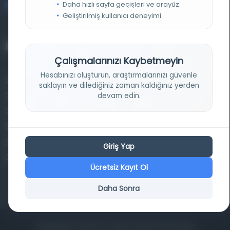
Daha hızlı sayfa geçişleri ve arayüz.
bilgi@osmanlica.com
Geliştirilmiş kullanıcı deneyimi.
Projelerimiz
Çalışmalarınızı Kaybetmeyin
Hesabınızı oluşturun, araştırmalarınızı güvenle
Osmanlica.com
saklayın ve dilediğiniz zaman kaldığınız yerden
devam edin.
Aruz ve Hece Ölçüsü
Türkçe Metin Sıklık Analizi
Kazakça Metin Sıklık Analizi
Transkripsiyon Alfabesi Çevirisi
Giriş Yap
Tarihi Dokümanlarda Görüntü İyileştirilmesi
Ücretsiz Kayıt Ol
Daha Sonra
Copyrights © 2026 Tüm Hakları Saklıdır. Mina ARGE