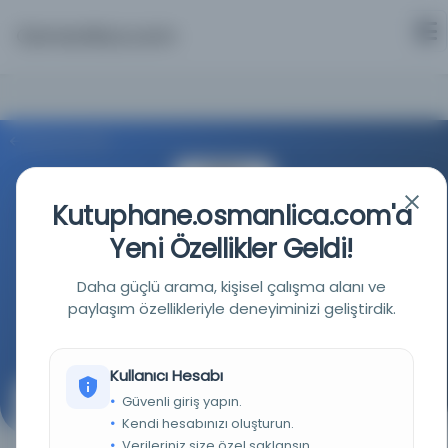
Osmanlica.com
Aramaya Dön
Kutuphane.osmanlica.com'a
Yeni Özellikler Geldi!
Florida Eyalet Üniversitesi Kütüphaneleri
Daha güçlü arama, kişisel çalışma alanı ve
paylaşım özellikleriyle deneyiminizi geliştirdik.
Kaynağa git
Kullanıcı Hesabı
Güvenli giriş yapın.
Kitab al-bahjat al-sanīyah li-sharḥ al-qasīdah al-
Kendi hesabınızı oluşturun.
Zaynabiyah / taʾlīf ʻAbd al-Muʻṭī al-Simlawī
Verileriniz size özel saklansın.