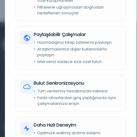
özel kütüphaneler.
TARIH
1900
Filtrelerle uğraşmadan doğrudan
hedeflenen sonuçlar.
Paylaşılabilir Çalışmalar
Hazırladığınız Kitap Listelerini paylaşın.
Araştırmalarınızı diğer kullanıcılarla
paylaşın.
İsterseniz sadece size özel tutun.
Farklı dönem, dil ve coğrafyalara ait tarihî yazma ve
Bulut Senkronizasyonu
basma eserleri, arşiv belgelerini, süreli yayınları ve görsel
Tüm verileriniz hesabınızda saklanır.
materyalleri bir araya getiren kapsamlı bir dijital
Farklı cihazlardan giriş yaptığınızda aynı
çalışmalarınıza erişin.
kütüphane ve meta katalog.
Entertech Ofis: 322 İstanbul Ün. Avcılar Kampüsü Avcılar,
Daha Hızlı Deneyim
34320 İstanbul
Optimize edilmiş arama sistemi.