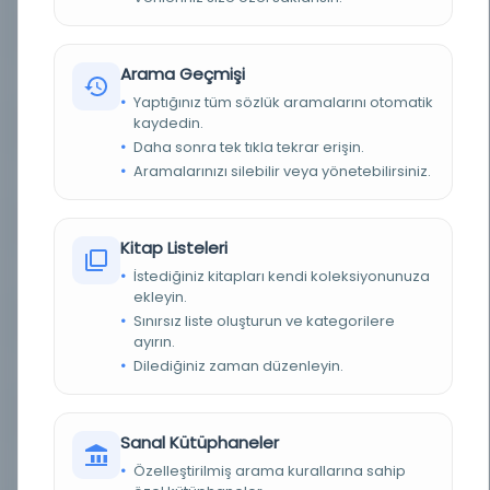
YAZAR
Simlāwī, `Abd al-Mu'ṭī
Arama Geçmişi
BASIM TARIHI
1900
Yaptığınız tüm sözlük aramalarını otomatik
kaydedin.
TÜR
Kitap
Daha sonra tek tıkla tekrar erişin.
Aramalarınızı silebilir veya yönetebilirsiniz.
DIL
Arapça
DIJITAL
Evet
Kitap Listeleri
YAZMA
Hayır
İstediğiniz kitapları kendi koleksiyonunuza
ekleyin.
Sınırsız liste oluşturun ve kategorilere
KÜTÜPHANE
Florida Eyalet Üniversitesi Kütüphaneleri
ayırın.
Dilediğiniz zaman düzenleyin.
DEMIRBAŞ NUMARASI
OCLC: 33923550
KAYIT NUMARASI
cdi_hathitrust_hathifiles_hvd_hwd68e
Sanal Kütüphaneler
LOKASYON
FSU Kütüphaneleri
Özelleştirilmiş arama kurallarına sahip