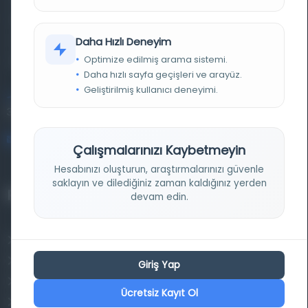
basma eserleri, arşiv belgelerini, süreli yayınları ve görsel
materyalleri bir araya getiren kapsamlı bir dijital
Daha Hızlı Deneyim
Optimize edilmiş arama sistemi.
kütüphane ve meta katalog.
Daha hızlı sayfa geçişleri ve arayüz.
Geliştirilmiş kullanıcı deneyimi.
Entertech Ofis: 322 İstanbul Ün. Avcılar Kampüsü Avcılar,
34320 İstanbul
bilgi@osmanlica.com
Çalışmalarınızı Kaybetmeyin
Hesabınızı oluşturun, araştırmalarınızı güvenle
saklayın ve dilediğiniz zaman kaldığınız yerden
Projelerimiz
devam edin.
Osmanlica.com
Aruz ve Hece Ölçüsü
Giriş Yap
Türkçe Metin Sıklık Analizi
Ücretsiz Kayıt Ol
Kazakça Metin Sıklık Analizi