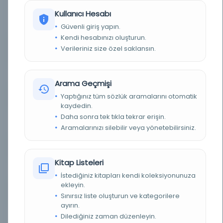
Sikandershahi olarak adlandırıldı / Hakim Bhuvah Khan
Kullanıcı Hesabı
ibn Hakim Khas Khan'ın yazarından
( نادر کتاب جامع احکام طبيه مسمى به معدن الشفاء سکندرشاهى از تصنيفات حکيم بهوه خان بن حکيم خاص خان)
Güvenli giriş yapın.
Kendi hesabınızı oluşturun.
YAZAR
Verileriniz size özel saklansın.
Bhuvah Khān ibn Khavāṣṣ Khān, aktif 1512.,
Bhuvah ibn Khas Khan
YAZAR ORIJINAL
بهوه بن خاص خان
Arama Geçmişi
Yaptığınız tüm sözlük aramalarını otomatik
BASIM TARIHI
1889
kaydedin.
Daha sonra tek tıkla tekrar erişin.
BASIM YERI
Hindistan - Hindistan: Donanma Kishawr,
ülkenin Nol'u
Aramalarınızı silebilir veya yönetebilirsiniz.
TÜR
Kitap
Kitap Listeleri
DIL
Arapça
İstediğiniz kitapları kendi koleksiyonunuza
ekleyin.
DIJITAL
Evet
Sınırsız liste oluşturun ve kategorilere
ayırın.
YAZMA
Hayır
Dilediğiniz zaman düzenleyin.