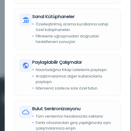
KÜTÜPHANE
Purdue Üniversitesi Kütüphaneleri
Sanal Kütüphaneler
DEMIRBAŞ NUMARASI
OCLC: 847846036
Özelleştirilmiş arama kurallarına sahip
özel kütüphaneler.
KAYIT NUMARASI
cdi_hathitrust_hathifiles_mcg_ark_13960_t7kq
Filtrelerle uğraşmadan doğrudan
6052q
hedeflenen sonuçlar.
TARIH
1889
Paylaşılabilir Çalışmalar
ATIF KAYNAĞI
HathiTrust Digital Library Full View Worldwide
Hazırladığınız Kitap Listelerini paylaşın.
Araştırmalarınızı diğer kullanıcılarla
paylaşın.
İsterseniz sadece size özel tutun.
Bulut Senkronizasyonu
Tüm verileriniz hesabınızda saklanır.
Farklı cihazlardan giriş yaptığınızda aynı
çalışmalarınıza erişin.
Farklı dönem, dil ve coğrafyalara ait tarihî yazma ve