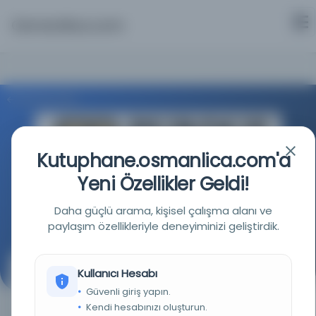
Osmanlica.com
Aramaya Dön
Kutuphane.osmanlica.com'a
Yeni Özellikler Geldi!
Purdue Üniversitesi Kütüphaneleri
Daha güçlü arama, kişisel çalışma alanı ve
Kaynağa git
paylaşım özellikleriyle deneyiminizi geliştirdik.
Kullanıcı Hesabı
İḥyāʾ al-ʻulūm fī Arapça gazeteler li-hujat al-Islām
Muḥammad al-Ghazzālī : v.1
Güvenli giriş yapın.
Kendi hesabınızı oluşturun.