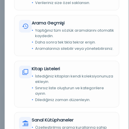
Verileriniz size özel saklansın.
YAZAR
Gazzâlî, 1058-1111
BASIM TARIHI
1863
Arama Geçmişi
BASIM YERI
Hindistan - Hindistan: Niwal Kishūr, 1863
Yaptığınız tüm sözlük aramalarını otomatik
kaydedin.
TÜR
Kitap
Daha sonra tek tıkla tekrar erişin.
Aramalarınızı silebilir veya yönetebilirsiniz.
DIL
Arapça
DIJITAL
Evet
Kitap Listeleri
İstediğiniz kitapları kendi koleksiyonunuza
YAZMA
Hayır
ekleyin.
Sınırsız liste oluşturun ve kategorilere
KÜTÜPHANE
Purdue Üniversitesi Kütüphaneleri
ayırın.
Dilediğiniz zaman düzenleyin.
DEMIRBAŞ NUMARASI
OCLC: 777082944
KAYIT NUMARASI
cdi_hathitrust_hathifiles_njp_32101076409455
Sanal Kütüphaneler
Özelleştirilmiş arama kurallarına sahip
TARIH
1863