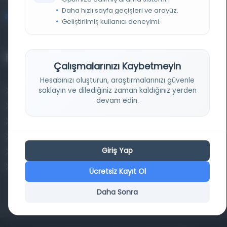
Daha hızlı sayfa geçişleri ve arayüz.
bilgi@osmanlica.com
Geliştirilmiş kullanıcı deneyimi.
Projelerimiz
Çalışmalarınızı Kaybetmeyin
Hesabınızı oluşturun, araştırmalarınızı güvenle
saklayın ve dilediğiniz zaman kaldığınız yerden
Osmanlica.com
devam edin.
Aruz ve Hece Ölçüsü
Türkçe Metin Sıklık Analizi
Kazakça Metin Sıklık Analizi
Giriş Yap
Transkripsiyon Alfabesi Çevirisi
Tarihi Dokümanlarda Görüntü İyileştirilmesi
Ücretsiz Kayıt Ol
Daha Sonra