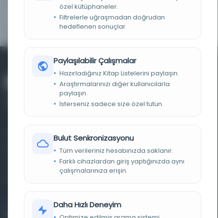
özel kütüphaneler.
Filtrelerle uğraşmadan doğrudan
ATIF KAYNAĞI
HathiTrust Digital Library Full View Worldwide
hedeflenen sonuçlar.
Paylaşılabilir Çalışmalar
Hazırladığınız Kitap Listelerini paylaşın.
Araştırmalarınızı diğer kullanıcılarla
paylaşın.
İsterseniz sadece size özel tutun.
Farklı dönem, dil ve coğrafyalara ait tarihî yazma ve
Bulut Senkronizasyonu
basma eserleri, arşiv belgelerini, süreli yayınları ve görsel
Tüm verileriniz hesabınızda saklanır.
Farklı cihazlardan giriş yaptığınızda aynı
materyalleri bir araya getiren kapsamlı bir dijital
çalışmalarınıza erişin.
kütüphane ve meta katalog.
Daha Hızlı Deneyim
Entertech Ofis: 322 İstanbul Ün. Avcılar Kampüsü Avcılar,
34320 İstanbul
Optimize edilmiş arama sistemi.