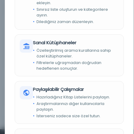
ekleyin.
Sınırsız liste oluşturun ve kategorilere
KAYIT NUMARASI
9913221233202121
ayırın.
Dilediğiniz zaman düzenleyin.
TARIH
1786
NOTLAR
Orijinalin The British Library'den çoğaltılması.,
Elektronik çoğaltma. Andover, Hants. Birleşik
Sanal Kütüphaneler
Krallık: Cengage Learning, 2015-2017 (Britanya
Kütüphanesi'nden Erken Arapça Basılı Kitaplar,
Özelleştirilmiş arama kurallarına sahip
1473-1900). World Wide Web üzerinden
ulaşılabilir. Erişim lisans anlaşmalarıyla
özel kütüphaneler.
sınırlıdır., Arapça metin; orijinal İtalyancadan
Filtrelerle uğraşmadan doğrudan
tercüme edilmiştir.
hedeflenen sonuçlar.
ÖRNEK METIN
["Dottrina Christiana", Victorius Scialac ve Gabriel Sionita tarafından Arapçaya
çevrilmiştir. S. Assemani tarafından düzenlenmiştir.]
Paylaşılabilir Çalışmalar
KATKIDA BULUNANLAR
Scialac, Vittorio, -1635, translator, Sionita, Gabriel,
Hazırladığınız Kitap Listelerini paylaşın.
1577-1648, translator, Assemani, Stefano Evodio,
1711-1782, editor
Araştırmalarınızı diğer kullanıcılarla
paylaşın.
DIZI
Early Arabic Printed Books from the British Library
İsterseniz sadece size özel tutun.