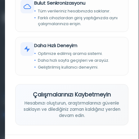
Bulut Senkronizasyonu
Tüm verileriniz hesabınızda saklanır.
Farklı cihazlardan giriş yaptığınızda aynı
çalışmalarınıza erişin.
Daha Hızlı Deneyim
Farklı dönem, dil ve coğrafyalara ait tarihî yazma ve
Optimize edilmiş arama sistemi.
Daha hızlı sayfa geçişleri ve arayüz.
basma eserleri, arşiv belgelerini, süreli yayınları ve görsel
Geliştirilmiş kullanıcı deneyimi.
materyalleri bir araya getiren kapsamlı bir dijital
kütüphane ve meta katalog.
Çalışmalarınızı Kaybetmeyin
Entertech Ofis: 322 İstanbul Ün. Avcılar Kampüsü Avcılar,
34320 İstanbul
Hesabınızı oluşturun, araştırmalarınızı güvenle
saklayın ve dilediğiniz zaman kaldığınız yerden
bilgi@osmanlica.com
devam edin.