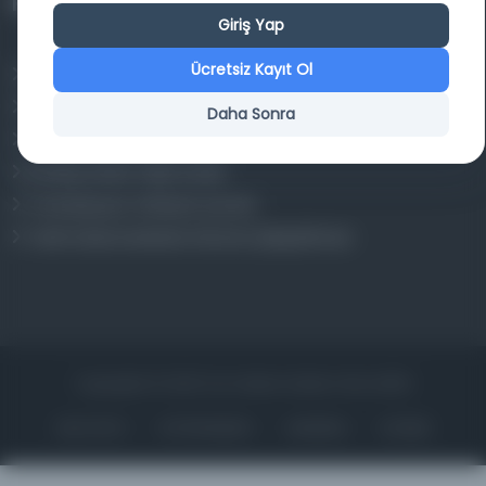
Projelerimiz
Giriş Yap
Ücretsiz Kayıt Ol
Osmanlica.com
Aruz ve Hece Ölçüsü
Daha Sonra
Türkçe Metin Sıklık Analizi
Kazakça Metin Sıklık Analizi
Transkripsiyon Alfabesi Çevirisi
Tarihi Dokümanlarda Görüntü İyileştirilmesi
Copyrights © 2026 Tüm Hakları Saklıdır. Mina ARGE
ANA SAYFA
KÜTÜPHANELER
HAKKINDA
İLETIŞIM