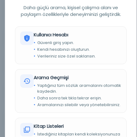
Daha güçlü arama, kişisel çalışma alanı ve
YAZAR
Bellarmino, Roberto Francesco Romolo, Aziz, 1542-
1621 yazar
paylaşım özellikleriyle deneyiminizi geliştirdik.
BASIM TARIHI
1786
Kullanıcı Hesabı
BASIM YERI
Badwa -
Güvenli giriş yapın.
Kendi hesabınızı oluşturun.
TÜR
Kitap
Verileriniz size özel saklansın.
DIL
Arapça
Arama Geçmişi
DIJITAL
Evet
Yaptığınız tüm sözlük aramalarını otomatik
kaydedin.
YAZMA
Hayır
Daha sonra tek tıkla tekrar erişin.
Aramalarınızı silebilir veya yönetebilirsiniz.
FIZIKSEL BOYUTLAR
1 online resource (45 images), data file
KÜTÜPHANE
Wisconsin Üniversitesi – Madison Kütüphaneleri
Kitap Listeleri
DEMIRBAŞ NUMARASI
ocn945484513
İstediğiniz kitapları kendi koleksiyonunuza