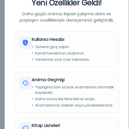
Yeni Özellikler Geldi!
YAZAR
Şanizade Mehmed Ataullah Efendi
Daha güçlü arama, kişisel çalışma alanı ve
BASIM TARIHI
1867
paylaşım özellikleriyle deneyiminizi geliştirdik.
BASIM YERI
İstanbul - [yayınlayan yok]
Kullanıcı Hesabı
KONU
Osmanlı Devleti- Gerileme ve çöküş devri, 1687-
1922
Güvenli giriş yapın.
Kendi hesabınızı oluşturun.
TÜR
Kitap
Verileriniz size özel saklansın.
DIL
Osmanlıca
Arama Geçmişi
DIJITAL
Hayır
Yaptığınız tüm sözlük aramalarını otomatik
kaydedin.
YAZMA
Hayır
Daha sonra tek tıkla tekrar erişin.
Aramalarınızı silebilir veya yönetebilirsiniz.
FIZIKSEL BOYUTLAR
8, 409 sayfa ; 22 cm.
KÜTÜPHANE
Sakarya Üniversitesi Merkez Kütüphanesi
Kitap Listeleri