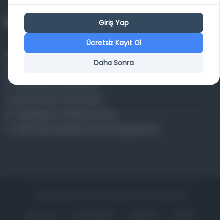
Projelerimiz
Giriş Yap
Ücretsiz Kayıt Ol
Osmanlica.com
Daha Sonra
Aruz ve Hece Ölçüsü
Türkçe Metin Sıklık Analizi
Kazakça Metin Sıklık Analizi
Transkripsiyon Alfabesi Çevirisi
Tarihi Dokümanlarda Görüntü İyileştirilmesi
Copyrights © 2026 Tüm Hakları Saklıdır. Mina ARGE
ANA SAYFA
KÜTÜPHANELER
HAKKINDA
İLETIŞIM