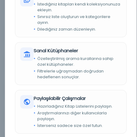
İstediğiniz kitapları kendi koleksiyonunuza
DEMIRBAŞ NUMARASI
0105412
ekleyin.
Sınırsız liste oluşturun ve kategorilere
KAYIT NUMARASI
1843655
ayırın.
Dilediğiniz zaman düzenleyin.
LOKASYON
SAÜ [A] Merkez Kütüphanesi - B Blok 2. Kat -
Baboğlu Koleksiyonu
TARIH
1867
Sanal Kütüphaneler
Özelleştirilmiş arama kurallarına sahip
NOTLAR
1. cild
özel kütüphaneler.
Filtrelerle uğraşmadan doğrudan
BAĞIŞÇILAR
hedeflenen sonuçlar.
Mehmet Uzun (Baboğlu)
YAYIN GELIŞ TARIHI
27.05.2009
Paylaşılabilir Çalışmalar
DURUM
Rafta Ödünç Verilemez
Hazırladığınız Kitap Listelerini paylaşın.
Araştırmalarınızı diğer kullanıcılarla
ORTAM
Kağıt
paylaşın.
İsterseniz sadece size özel tutun.
ŞEKIL
Basılı