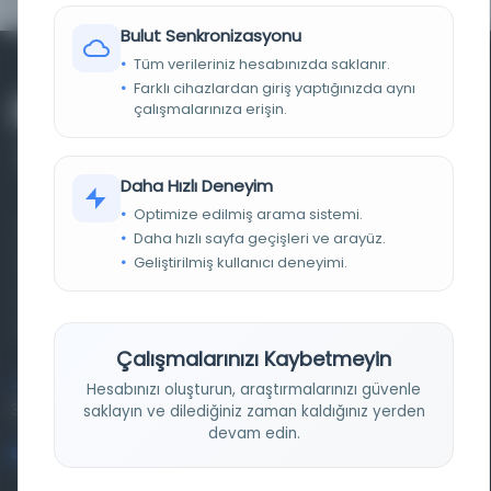
Bulut Senkronizasyonu
Tüm verileriniz hesabınızda saklanır.
Farklı cihazlardan giriş yaptığınızda aynı
çalışmalarınıza erişin.
Daha Hızlı Deneyim
Optimize edilmiş arama sistemi.
Farklı dönem, dil ve coğrafyalara ait tarihî yazma ve
Daha hızlı sayfa geçişleri ve arayüz.
basma eserleri, arşiv belgelerini, süreli yayınları ve görsel
Geliştirilmiş kullanıcı deneyimi.
materyalleri bir araya getiren kapsamlı bir dijital
kütüphane ve meta katalog.
Çalışmalarınızı Kaybetmeyin
Entertech Ofis: 322 İstanbul Ün. Avcılar Kampüsü Avcılar,
Hesabınızı oluşturun, araştırmalarınızı güvenle
34320 İstanbul
saklayın ve dilediğiniz zaman kaldığınız yerden
devam edin.
bilgi@osmanlica.com