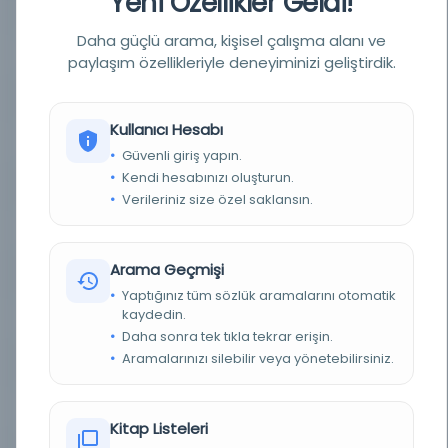
Yeni Özellikler Geldi!
BASIM TARIHI
1928
Daha güçlü arama, kişisel çalışma alanı ve
BASIM YERI
İstanbul - Maarif Vekaleti
paylaşım özellikleriyle deneyiminizi geliştirdik.
KONU
Eğitim ve öğretim - Türkiye
Kullanıcı Hesabı
TÜR
Kitap
Güvenli giriş yapın.
Kendi hesabınızı oluşturun.
DIL
Osmanlıca
Verileriniz size özel saklansın.
DIJITAL
Hayır
Arama Geçmişi
YAZMA
Hayır
Yaptığınız tüm sözlük aramalarını otomatik
kaydedin.
SAYFA SAYISI
68
Daha sonra tek tıkla tekrar erişin.
Aramalarınızı silebilir veya yönetebilirsiniz.
FIZIKSEL BOYUTLAR
68 sayfa : resim ; 27 cm.
KÜTÜPHANE
Sakarya Üniversitesi Merkez Kütüphanesi
Kitap Listeleri