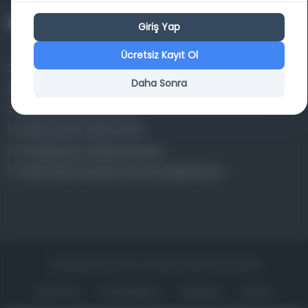
Projelerimiz
Giriş Yap
Ücretsiz Kayıt Ol
Osmanlica.com
Daha Sonra
Aruz ve Hece Ölçüsü
Türkçe Metin Sıklık Analizi
Kazakça Metin Sıklık Analizi
Transkripsiyon Alfabesi Çevirisi
Tarihi Dokümanlarda Görüntü İyileştirilmesi
Copyrights © 2026 Tüm Hakları Saklıdır. Mina ARGE
ANA SAYFA
KÜTÜPHANELER
HAKKINDA
İLETIŞIM