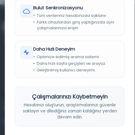
Bulut Senkronizasyonu
Tüm verileriniz hesabınızda saklanır.
Farklı cihazlardan giriş yaptığınızda aynı
çalışmalarınıza erişin.
Daha Hızlı Deneyim
Optimize edilmiş arama sistemi.
Farklı dönem, dil ve coğrafyalara ait tarihî yazma ve
Daha hızlı sayfa geçişleri ve arayüz.
basma eserleri, arşiv belgelerini, süreli yayınları ve görsel
Geliştirilmiş kullanıcı deneyimi.
materyalleri bir araya getiren kapsamlı bir dijital
kütüphane ve meta katalog.
Çalışmalarınızı Kaybetmeyin
Entertech Ofis: 322 İstanbul Ün. Avcılar Kampüsü Avcılar,
Hesabınızı oluşturun, araştırmalarınızı güvenle
34320 İstanbul
saklayın ve dilediğiniz zaman kaldığınız yerden
devam edin.
bilgi@osmanlica.com