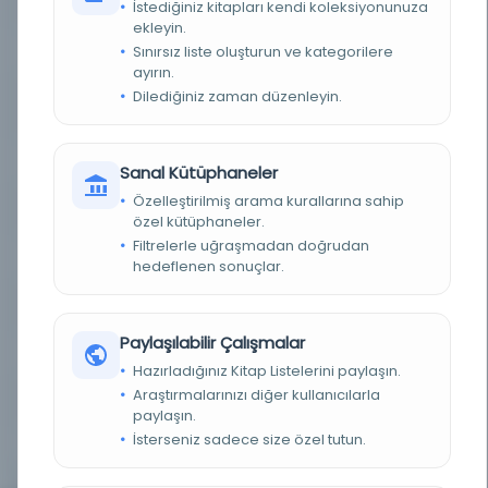
DEMIRBAŞ NUMARASI
0193409
İstediğiniz kitapları kendi koleksiyonunuza
ekleyin.
Sınırsız liste oluşturun ve kategorilere
KAYIT NUMARASI
1877748
ayırın.
Dilediğiniz zaman düzenleyin.
LOKASYON
SAÜ [A] Merkez Kütüphanesi - B Blok 2. Kat -
Nadir Eserler
TARIH
1928
Sanal Kütüphaneler
Özelleştirilmiş arama kurallarına sahip
BAĞIŞÇILAR
Kültür ve Turizm Bakanlığı
özel kütüphaneler.
Filtrelerle uğraşmadan doğrudan
YAYIN GELIŞ TARIHI
23.08.2010
hedeflenen sonuçlar.
ALT TÜR
Albüm
Paylaşılabilir Çalışmalar
DURUM
Rafta
Hazırladığınız Kitap Listelerini paylaşın.
Araştırmalarınızı diğer kullanıcılarla
ORTAM
Kağıt
paylaşın.
İsterseniz sadece size özel tutun.
ŞEKIL
Basılı