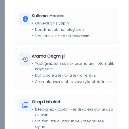
BASIM TARIHI
1979
Kullanıcı Hesabı
BASIM YERI
- E. J. Brill
Güvenli giriş yapın.
Kendi hesabınızı oluşturun.
KONU
Arap dili -- Dilbilgisi, Üretken., Arap dili --
Verileriniz size özel saklansın.
Dilbilgisi, karşılaştırmalı -- İngilizce., İngiliz dili -
- Dilbilgisi, Karşılaştırmalı -- Arapça.
TÜR
Kitap
Arama Geçmişi
Yaptığınız tüm sözlük aramalarını otomatik
DIL
Türkçe
kaydedin.
Daha sonra tek tıkla tekrar erişin.
DIJITAL
Hayır
Aramalarınızı silebilir veya yönetebilirsiniz.
YAZMA
Hayır
Kitap Listeleri
SAYFA SAYISI
116
İstediğiniz kitapları kendi koleksiyonunuza
ekleyin.
FIZIKSEL BOYUTLAR
xi, 116 p ; 25 cm.
Sınırsız liste oluşturun ve kategorilere
ayırın.