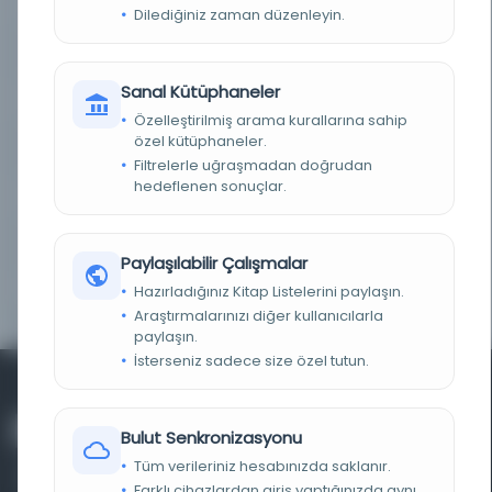
KÜTÜPHANE
Üniversite Koleji Dublin Kütüphanesi
Dilediğiniz zaman düzenleyin.
DEMIRBAŞ NUMARASI
9004059601
Sanal Kütüphaneler
KAYIT NUMARASI
b1091253
Özelleştirilmiş arama kurallarına sahip
özel kütüphaneler.
TARIH
1979
Filtrelerle uğraşmadan doğrudan
hedeflenen sonuçlar.
NOTLAR
İndeks içerir.
BIBLIYOGRAFYA
Bibliography, p. (112)-113.
Paylaşılabilir Çalışmalar
Hazırladığınız Kitap Listelerini paylaşın.
SERI
Studies in Semitic languages and linguistics ; 10
Araştırmalarınızı diğer kullanıcılarla
paylaşın.
İsterseniz sadece size özel tutun.
Bulut Senkronizasyonu
Tüm verileriniz hesabınızda saklanır.
Farklı cihazlardan giriş yaptığınızda aynı