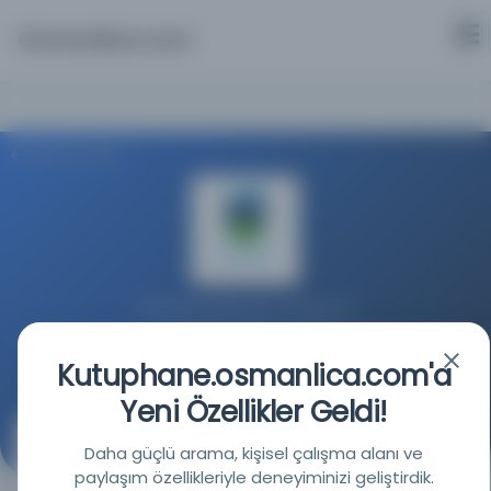
Osmanlica.com
Aramaya Dön
Üniversite Koleji Dublin Kütüphanesi
Kaynağa git
Kutuphane.osmanlica.com'a
Yeni Özellikler Geldi!
karşılaştırmalı dönüşümsel dilbilgisi: Arapça ve
Daha güçlü arama, kişisel çalışma alanı ve
İngilizce / Muhammed Ali el-Khuli.
paylaşım özellikleriyle deneyiminizi geliştirdik.