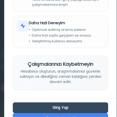
çalışmalarınıza erişin.
Farklı dönem, dil ve coğrafyalara ait tarihî yazma ve
basma eserleri, arşiv belgelerini, süreli yayınları ve görsel
Daha Hızlı Deneyim
materyalleri bir araya getiren kapsamlı bir dijital
Optimize edilmiş arama sistemi.
Daha hızlı sayfa geçişleri ve arayüz.
kütüphane ve meta katalog.
Geliştirilmiş kullanıcı deneyimi.
Entertech Ofis: 322 İstanbul Ün. Avcılar Kampüsü Avcılar,
34320 İstanbul
Çalışmalarınızı Kaybetmeyin
bilgi@osmanlica.com
Hesabınızı oluşturun, araştırmalarınızı güvenle
saklayın ve dilediğiniz zaman kaldığınız yerden
devam edin.
Projelerimiz
Osmanlica.com
Giriş Yap
Aruz ve Hece Ölçüsü