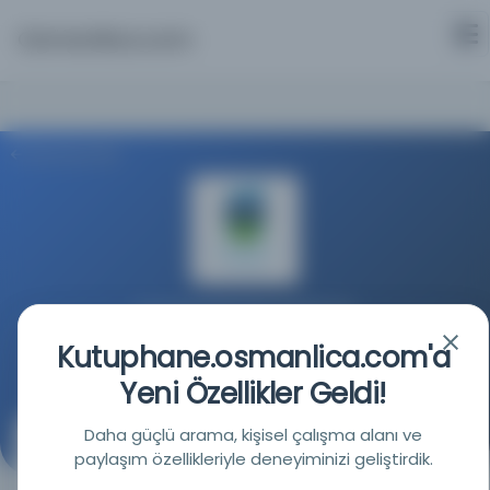
Osmanlica.com
Aramaya Dön
Üniversite Koleji Dublin Kütüphanesi
Kutuphane.osmanlica.com'a
Kaynağa git
Yeni Özellikler Geldi!
Daha güçlü arama, kişisel çalışma alanı ve
Türkçe atasözleri Almancaya çevrildi / tarafından.
paylaşım özellikleriyle deneyiminizi geliştirdik.
Merx.