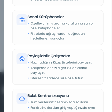
TARIH
1893
Sanal Kütüphaneler
NOTLAR
Kapakta: 2. baskı.
Özelleştirilmiş arama kurallarına sahip
DEVAM EDEN
NO HOLDINGS IN U5D - 7 OTHER HOLDINGS
özel kütüphaneler.
Filtrelerle uğraşmadan doğrudan
hedeflenen sonuçlar.
TÜR/BIÇIM
Fulltext., Historical Work., Internet Resource.
DIĞER BIÇIM
Online version: Merx, Adalbert, 1839-1909.
Türkische Sprichwörter ins Deutsche übersetzt.
Paylaşılabilir Çalışmalar
Venedig : Armenische Druckerei, 1893
(OCoLC)654244680
Hazırladığınız Kitap Listelerini paylaşın.
Araştırmalarınızı diğer kullanıcılarla
paylaşın.
İsterseniz sadece size özel tutun.
Bulut Senkronizasyonu
Tüm verileriniz hesabınızda saklanır.
Farklı cihazlardan giriş yaptığınızda aynı