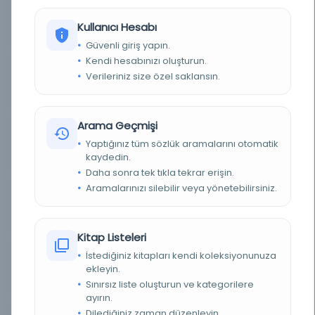
BASIM TARIHI
1893
Kullanıcı Hesabı
Güvenli giriş yapın.
BASIM YERI
- Ermeni matbaası
Kendi hesabınızı oluşturun.
Verileriniz size özel saklansın.
TÜR
Kitap
DIL
Türkçe
Arama Geçmişi
Yaptığınız tüm sözlük aramalarını otomatik
DIJITAL
Hayır
kaydedin.
Daha sonra tek tıkla tekrar erişin.
YAZMA
Hayır
Aramalarınızı silebilir veya yönetebilirsiniz.
SAYFA SAYISI
82
Kitap Listeleri
FIZIKSEL BOYUTLAR
82 pages ; 16 cm
İstediğiniz kitapları kendi koleksiyonunuza
ekleyin.
KÜTÜPHANE
Üniversite Koleji Dublin Kütüphanesi
Sınırsız liste oluşturun ve kategorilere
ayırın.
KAYIT NUMARASI
b2139271
Dilediğiniz zaman düzenleyin.