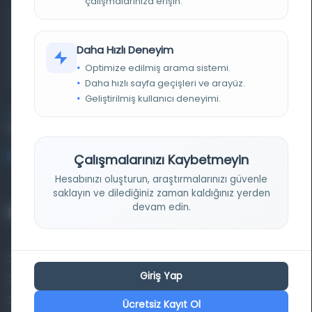
çalışmalarınıza erişin.
Farklı dönem, dil ve coğrafyalara ait tarihî yazma ve
basma eserleri, arşiv belgelerini, süreli yayınları ve görsel
Daha Hızlı Deneyim
materyalleri bir araya getiren kapsamlı bir dijital
Optimize edilmiş arama sistemi.
kütüphane ve meta katalog.
Daha hızlı sayfa geçişleri ve arayüz.
Geliştirilmiş kullanıcı deneyimi.
Entertech Ofis: 322 İstanbul Ün. Avcılar Kampüsü Avcılar,
34320 İstanbul
bilgi@osmanlica.com
Çalışmalarınızı Kaybetmeyin
Hesabınızı oluşturun, araştırmalarınızı güvenle
saklayın ve dilediğiniz zaman kaldığınız yerden
devam edin.
Projelerimiz
Osmanlica.com
Giriş Yap
Aruz ve Hece Ölçüsü
Türkçe Metin Sıklık Analizi
Ücretsiz Kayıt Ol