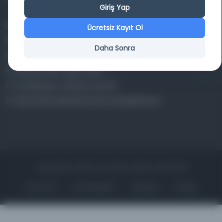
Giriş Yap
Osmanlica.com
Ücretsiz Kayıt Ol
Aruz ve Hece Ölçüsü
Daha Sonra
Türkçe Metin Sıklık Analizi
Kazakça Metin Sıklık Analizi
Transkripsiyon Alfabesi Çevirisi
Tarihi Dokümanlarda Görüntü İyileştirilmesi
Copyrights © 2026 Tüm Hakları Saklıdır. Mina ARGE
ANA SAYFA
KÜTÜPHANELER
HAKKINDA
İLETIŞIM