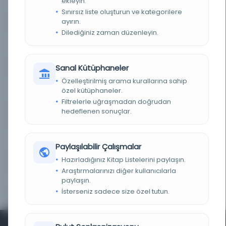
ekleyin.
Sınırsız liste oluşturun ve kategorilere
ayırın.
SAYFA SAYISI
31
Dilediğiniz zaman düzenleyin.
FIZIKSEL BOYUTLAR
1 online resource ([2], 31 pages)
Sanal Kütüphaneler
KÜTÜPHANE
Üniversite Koleji Dublin Kütüphanesi
Özelleştirilmiş arama kurallarına sahip
KAYIT NUMARASI
b3121385
özel kütüphaneler.
Filtrelerle uğraşmadan doğrudan
hedeflenen sonuçlar.
LOKASYON
Koleksiyonda: ProQuest Erken İngilizce Kitapları
Çevrimiçi
TARIH
1690
Paylaşılabilir Çalışmalar
Hazırladığınız Kitap Listelerini paylaşın.
DIZINLENDIĞI KAYNAK
Wing F439
Araştırmalarınızı diğer kullanıcılarla
paylaşın.
SERI
Early English books online.
İsterseniz sadece size özel tutun.