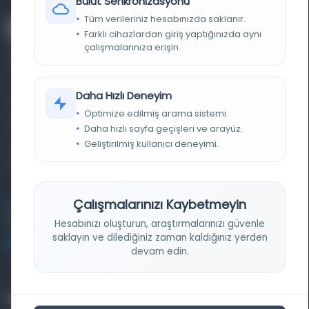
Bulut Senkronizasyonu
Tüm verileriniz hesabınızda saklanır.
Farklı cihazlardan giriş yaptığınızda aynı
çalışmalarınıza erişin.
Daha Hızlı Deneyim
Farklı dönem, dil ve coğrafyalara ait tarihî yazma ve
Optimize edilmiş arama sistemi.
basma eserleri, arşiv belgelerini, süreli yayınları ve görsel
Daha hızlı sayfa geçişleri ve arayüz.
Geliştirilmiş kullanıcı deneyimi.
materyalleri bir araya getiren kapsamlı bir dijital
kütüphane ve meta katalog.
Çalışmalarınızı Kaybetmeyin
Entertech Ofis: 322 İstanbul Ün. Avcılar Kampüsü Avcılar,
34320 İstanbul
Hesabınızı oluşturun, araştırmalarınızı güvenle
saklayın ve dilediğiniz zaman kaldığınız yerden
bilgi@osmanlica.com
devam edin.
Projelerimiz