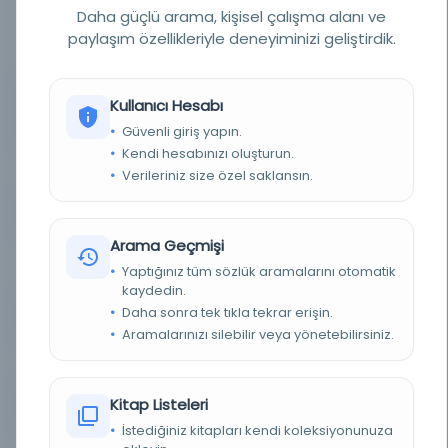
ziyareti vb. Thomas Hyde, duruma göre ara sıra bazı
Daha güçlü arama, kişisel çalışma alanı ve
küçük notlar ekledi; azap Aziz Joseph'in Angelus'una
paylaşım özellikleriyle deneyiminizi geliştirdik.
eklenmiştir.
YAZAR
Hyde, Thomas, 1636-1703.
Kullanıcı Hesabı
https://id.oclc.org/worldcat/entity/E39PBJyGWxhc
hHVkDbhbqcDTHC
Güvenli giriş yapın.
Kendi hesabınızı oluşturun.
BASIM TARIHI
1690
Verileriniz size özel saklansın.
BASIM YERI
- Ve Sheldonian Tiyatrosu
Arama Geçmişi
KONU
Angelus a Sancto Josephus, baba, 1636-1697.,
Yaptığınız tüm sözlük aramalarını otomatik
İslam -- Türkiye.
kaydedin.
Daha sonra tek tıkla tekrar erişin.
TÜR
Kitap
Aramalarınızı silebilir veya yönetebilirsiniz.
DIL
Türkçe
Kitap Listeleri
DIJITAL
Hayır
İstediğiniz kitapları kendi koleksiyonunuza
YAZMA
Hayır