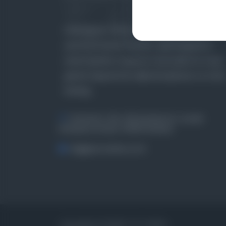
Farklı dönem, dil ve coğrafyalara ait tarihî
yazma ve basma eserleri, arşiv belgelerini,
süreli yayınları ve görsel materyalleri bir araya
getiren kapsamlı bir dijital kütüphane ve meta
katalog.
Entertech Ofis: 322 İstanbul Ün. Avcılar
Kampüsü Avcılar, 34320 İstanbul
bilgi@osmanlica.com
Copyrights © 2026 Tüm Hakları