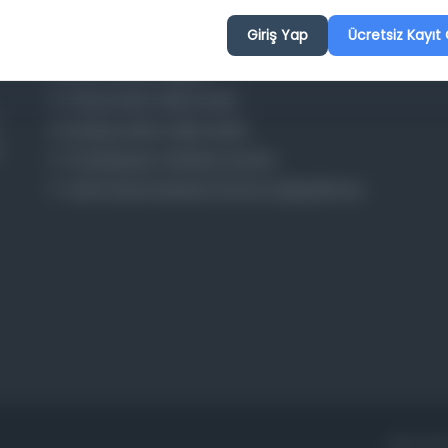
Giriş Yap
Ücretsiz Kayıt 
Osmanlica.com
Aruz ve Hece Ölçüsü
Türkçe Metin Sıklık Analizi
Kazakça Metin Sıklık Analizi
Transkripsiyon Alfabesi Çevirisi
Tarihi Dokümanlarda Görüntü İyileştirilmesi
ANA SAY