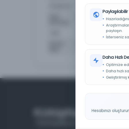
Kütüphane:
Üniversite Koleji Dublin K
Paylaşılabili
Kayıt
b2212025
Hazırladığını
Numarası
Araştırmaları
paylaşın.
Tarih
1981
İsterseniz s
Devam
NO HOLDINGS IN U5D - 1 
Eden
Daha Hızlı 
Optimize ed
Daha hızlı s
Geliştirilmiş
Hesabınızı oluşturu