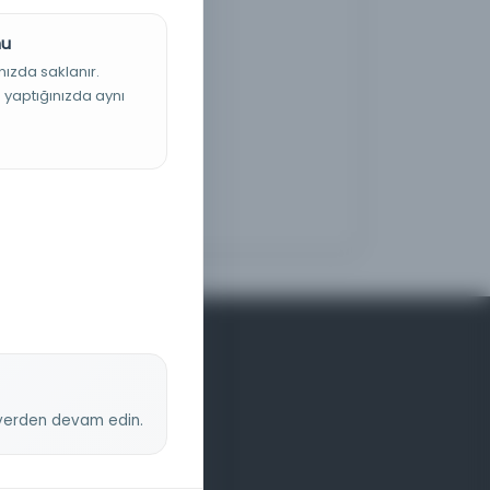
nu
nızda saklanır.
ş yaptığınızda aynı
z yerden devam edin.