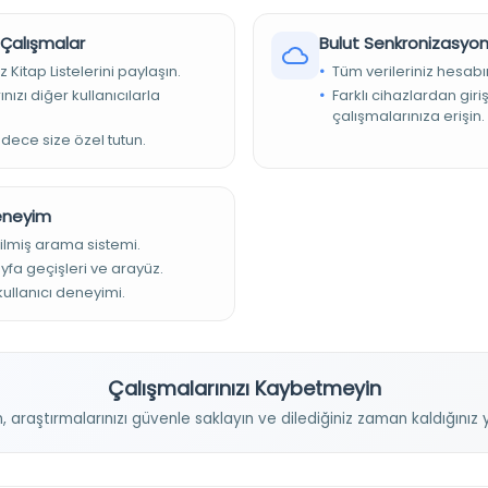
ütüphanesi
r Çalışmalar
Bulut Senkronizasyo
z Kitap Listelerini paylaşın.
Tüm verileriniz hesabı
nızı diğer kullanıcılarla
Farklı cihazlardan giri
çalışmalarınıza erişin.
adece size özel tutun.
OTHER HOLDINGS
Deneyim
ilmiş arama sistemi.
ayfa geçişleri ve arayüz.
 kullanıcı deneyimi.
Çalışmalarınızı Kaybetmeyin
n, araştırmalarınızı güvenle saklayın ve dilediğiniz zaman kaldığını
Projelerimiz