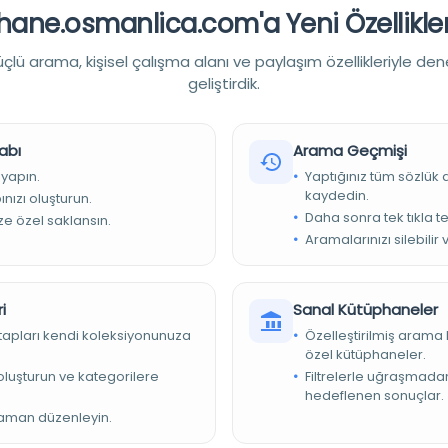
ane.osmanlica.com'a Yeni Özellikler
or Araştırma Dairesi Başkanlığı., International Turkish Folklore
sa, Turkey)
lü arama, kişisel çalışma alanı ve paylaşım özellikleriyle den
geliştirdik.
abı
Arama Geçmişi
gresses., Turkey -- Social life and customs -- Congresses.
 yapın.
Yaptığınız tüm sözlük
kaydedin.
nızı oluşturun.
Daha sonra tek tıkla te
ize özel saklansın.
Aramalarınızı silebilir 
i
Sanal Kütüphaneler
kitapları kendi koleksiyonunuza
Özelleştirilmiş arama 
özel kütüphaneler.
e oluşturun ve kategorilere
Filtrelerle uğraşmad
hedeflenen sonuçlar.
zaman düzenleyin.