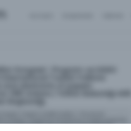
m
Ana Sayfa
Kütüphaneler
Hakkında
olklor Kongresi : Program ve bildiri
 International Turkish Folklore
 and abstracts of papers
n 1981 Ankara / Kültür Bakanlığı Mill
si Başkanlığı.
lor Kongresi : Program ve bildiri özetleri I = The second
klore Congress : Programme and abstracts of papers presented,
 Kültür Bakanlığı Milli Folklor Araştırma Dairesi Başkanlığı.