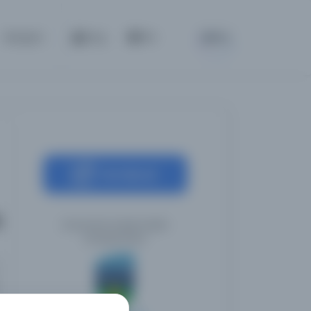
BETA
İletişim
Giriş
TR
Kaynağa git
i
Üniversite Koleji Dublin
Kütüphanesi