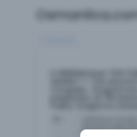
Osmanlica.co
Aramaya Dön
II. Milletlerarası Türk F
özetleri I = The second
Congress : Programme
presented, 22-28 Hazira
Folklor Araştırma Daire
İsim
II. Milletlerarası Türk Folk
International Turkish Fol
22-28 Haziran 1981 Ankara /