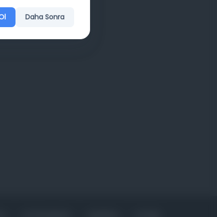
Ol
Daha Sonra
FA
KÜTÜPHANELER
HAKKINDA
İLETIŞIM