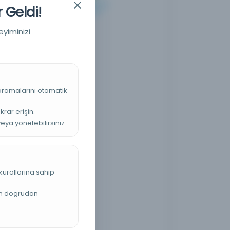
 Geldi!
eyiminizi
 aramalarını otomatik
krar erişin.
veya yönetebilirsiniz.
kurallarına sahip
an doğrudan