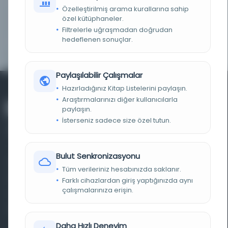
Özelleştirilmiş arama kurallarına sahip
özel kütüphaneler.
TARIH
1873
Filtrelerle uğraşmadan doğrudan
hedeflenen sonuçlar.
KAYNAK
HathiTrust Digital Library Full View Worldwide
Paylaşılabilir Çalışmalar
Hazırladığınız Kitap Listelerini paylaşın.
Araştırmalarınızı diğer kullanıcılarla
paylaşın.
İsterseniz sadece size özel tutun.
Bulut Senkronizasyonu
Farklı dönem, dil ve coğrafyalara ait tarihî yazma ve
Tüm verileriniz hesabınızda saklanır.
basma eserleri, arşiv belgelerini, süreli yayınları ve görsel
Farklı cihazlardan giriş yaptığınızda aynı
çalışmalarınıza erişin.
materyalleri bir araya getiren kapsamlı bir dijital
kütüphane ve meta katalog.
Daha Hızlı Deneyim