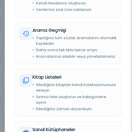
Kendi hesabınızı oluşturun.
Verileriniz size özel saklansın.
YAZAR
Yāqūt ibn ʻAbd Allāh al-Ḥamawī, 1179?-1229
BASIM TARIHI
1873
Arama Geçmişi
Yaptığınız tüm sözlük aramalarını otomatik
BASIM YERI
- Almanya: F. A. Brockhaus ile Komisyonda, 1866-
73 [v. 6, 1870-71]
kaydedin.
Daha sonra tek tıkla tekrar erişin.
TÜR
Kitap
Aramalarınızı silebilir veya yönetebilirsiniz.
DIL
Arapça
Kitap Listeleri
DIJITAL
Evet
İstediğiniz kitapları kendi koleksiyonunuza
ekleyin.
YAZMA
Hayır
Sınırsız liste oluşturun ve kategorilere
ayırın.
KÜTÜPHANE
Oregon Üniversitesi Kütüphaneleri
Dilediğiniz zaman düzenleyin.
DEMIRBAŞ NUMARASI
OCLC: 3423433, LCCN: 26017207//r
Sanal Kütüphaneler
KAYIT NUMARASI
cdi_hathitrust_hathifiles_hvd_hwr2b8