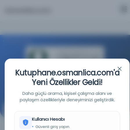
Osmanlica.com
Aramaya Dön
Kutuphane.osmanlica.com'a
Oregon Üniversitesi Kütüphaneleri
Yeni Özellikler Geldi!
Kaynağa git
Daha güçlü arama, kişisel çalışma alanı ve
paylaşım özellikleriyle deneyiminizi geliştirdik.
Berlin, St. Petersburg, Paris, Londra ve Oxford el
yazmalarından alınan Jacut'ın Coğrafya Sözlüğü,
Kullanıcı Hesabı
masrafları Alman Şarkiyat Cemiyeti tarafından
Güvenli giriş yapın.
basılmıştır. Ferdinand Wüstenfeld: cilt 3