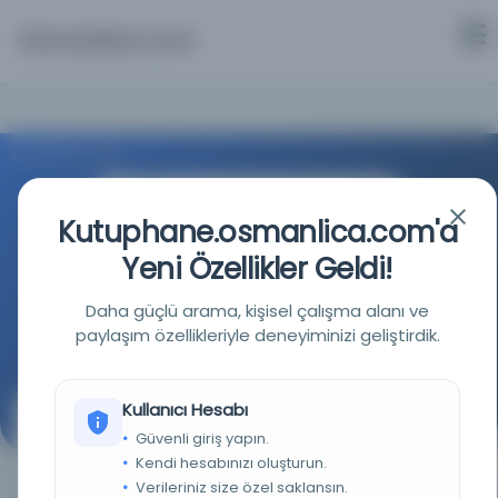
Osmanlica.com
Aramaya Dön
Kutuphane.osmanlica.com'a
Yeni Özellikler Geldi!
Oregon Üniversitesi Kütüphaneleri
Daha güçlü arama, kişisel çalışma alanı ve
paylaşım özellikleriyle deneyiminizi geliştirdik.
Kaynağa git
Kullanıcı Hesabı
Kitāb al-'Ahd al-Jadīd: el-Mansūb ilā Rabbinā 'Isā al-
Güvenli giriş yapın.
Masih
Kendi hesabınızı oluşturun.
Verileriniz size özel saklansın.