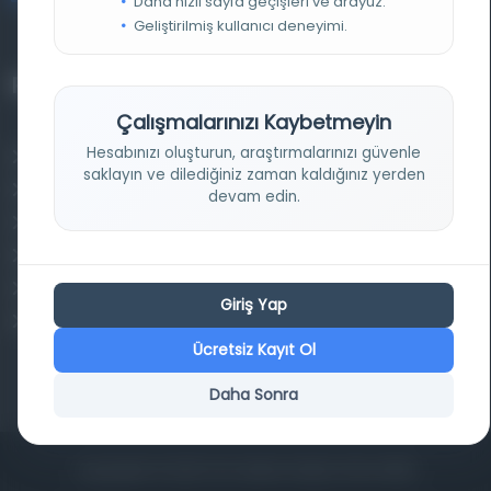
Daha hızlı sayfa geçişleri ve arayüz.
Geliştirilmiş kullanıcı deneyimi.
Projelerimiz
Çalışmalarınızı Kaybetmeyin
Hesabınızı oluşturun, araştırmalarınızı güvenle
Osmanlica.com
saklayın ve dilediğiniz zaman kaldığınız yerden
Aruz ve Hece Ölçüsü
devam edin.
Türkçe Metin Sıklık Analizi
Kazakça Metin Sıklık Analizi
Transkripsiyon Alfabesi Çevirisi
Giriş Yap
Tarihi Dokümanlarda Görüntü İyileştirilmesi
Ücretsiz Kayıt Ol
Daha Sonra
Copyrights © 2026 Tüm Hakları Saklıdır. Mina ARGE