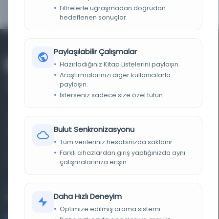
KAYNAK
HathiTrust Digital Library Full View Worldwide
Filtrelerle uğraşmadan doğrudan
hedeflenen sonuçlar.
Paylaşılabilir Çalışmalar
Hazırladığınız Kitap Listelerini paylaşın.
Araştırmalarınızı diğer kullanıcılarla
paylaşın.
İsterseniz sadece size özel tutun.
Farklı dönem, dil ve coğrafyalara ait tarihî yazma ve
Bulut Senkronizasyonu
basma eserleri, arşiv belgelerini, süreli yayınları ve görsel
Tüm verileriniz hesabınızda saklanır.
materyalleri bir araya getiren kapsamlı bir dijital
Farklı cihazlardan giriş yaptığınızda aynı
kütüphane ve meta katalog.
çalışmalarınıza erişin.
Entertech Ofis: 322 İstanbul Ün. Avcılar Kampüsü Avcılar,
Daha Hızlı Deneyim
34320 İstanbul
Optimize edilmiş arama sistemi.
bilgi@osmanlica.com