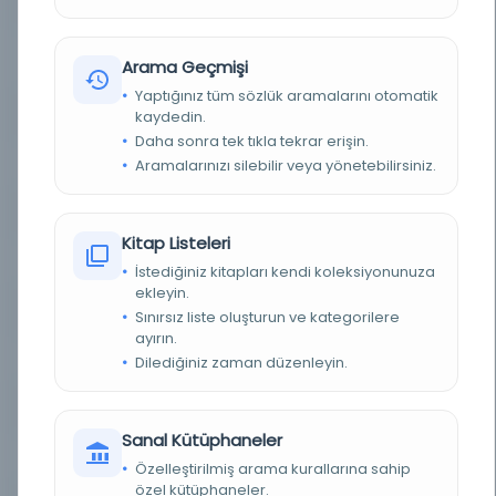
BASIM TARIHI
1827
BASIM YERI
- France: Dār al-Tabā a al-Malikiyyā al-Mahrūsā.
Arama Geçmişi
1827
Yaptığınız tüm sözlük aramalarını otomatik
kaydedin.
TÜR
Kitap
Daha sonra tek tıkla tekrar erişin.
Aramalarınızı silebilir veya yönetebilirsiniz.
DIL
Türkçe
DIJITAL
Evet
Kitap Listeleri
YAZMA
Hayır
İstediğiniz kitapları kendi koleksiyonunuza
ekleyin.
KÜTÜPHANE
Oregon Üniversitesi Kütüphaneleri
Sınırsız liste oluşturun ve kategorilere
ayırın.
DEMIRBAŞ NUMARASI
OCLC: 367235060
Dilediğiniz zaman düzenleyin.
KAYIT NUMARASI
cdi_hathitrust_hathifiles_njp_32101063973240
Sanal Kütüphaneler
TARIH
1827
Özelleştirilmiş arama kurallarına sahip
özel kütüphaneler.