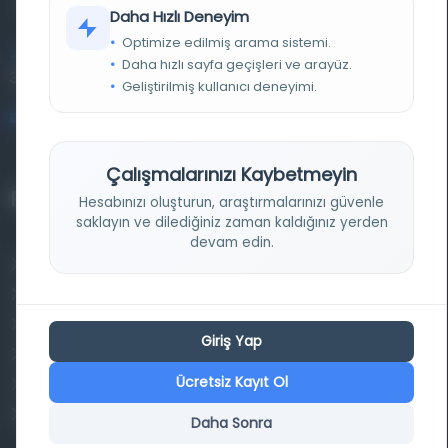
kütüphane ve meta katalog.
Daha Hızlı Deneyim
Optimize edilmiş arama sistemi.
Entertech Ofis: 322 İstanbul Ün. Avcılar Kampüsü Avcılar,
Daha hızlı sayfa geçişleri ve arayüz.
34320 İstanbul
Geliştirilmiş kullanıcı deneyimi.
bilgi@osmanlica.com
Çalışmalarınızı Kaybetmeyin
Projelerimiz
Hesabınızı oluşturun, araştırmalarınızı güvenle
saklayın ve dilediğiniz zaman kaldığınız yerden
devam edin.
Osmanlica.com
Aruz ve Hece Ölçüsü
Türkçe Metin Sıklık Analizi
Giriş Yap
Kazakça Metin Sıklık Analizi
Ücretsiz Kayıt Ol
Transkripsiyon Alfabesi Çevirisi
Tarihi Dokümanlarda Görüntü İyileştirilmesi
Daha Sonra