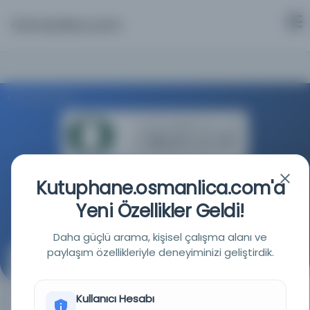
Osmanlica.com
Aramaya Dön
Oregon Üniversitesi Kütüphaneleri
Kutuphane.osmanlica.com'a
Yeni Özellikler Geldi!
Kaynağa git
Daha güçlü arama, kişisel çalışma alanı ve
paylaşım özellikleriyle deneyiminizi geliştirdik.
Osmanlı müellifleri : Osmanlılarʼın kuruluşundan
zamanımıza kadar gelen ve mesleklerinde eser yazan
Türk mutasavvıf, âlim, şair-edib, tarihçi tabib,
Kullanıcı Hesabı
riyaziyeci ve coğrafyacılarının kısaca hayatlariyle