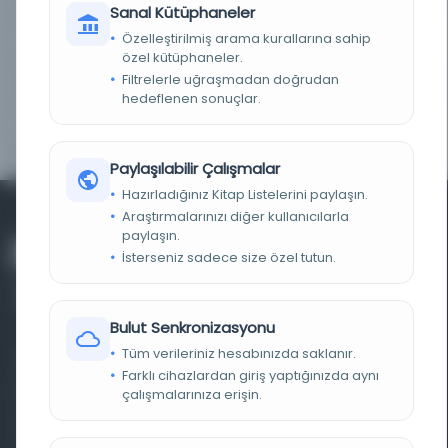
Sanal Kütüphaneler
Özelleştirilmiş arama kurallarına sahip
KAYIT NUMARASI
cdi_hathitrust_hathifiles_uc1_c061453892
özel kütüphaneler.
Filtrelerle uğraşmadan doğrudan
TARIH
1914
hedeflenen sonuçlar.
KAYNAK
HathiTrust Digital Library Full View U.S. Only
Paylaşılabilir Çalışmalar
Hazırladığınız Kitap Listelerini paylaşın.
Araştırmalarınızı diğer kullanıcılarla
paylaşın.
İsterseniz sadece size özel tutun.
Bulut Senkronizasyonu
Tüm verileriniz hesabınızda saklanır.
Farklı dönem, dil ve coğrafyalara ait tarihî yazma ve
Farklı cihazlardan giriş yaptığınızda aynı
basma eserleri, arşiv belgelerini, süreli yayınları ve görsel
çalışmalarınıza erişin.
materyalleri bir araya getiren kapsamlı bir dijital