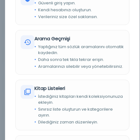
eserlerine dair kâfi malûmatı muhtevidir / yazan
Güvenli giriş yapın.
Bursalı Mehmed Tâhir Efendi ; hazırlayanlar A. Fikri
Kendi hesabınızı oluşturun.
Yavuz, İsmail Özen : v.1
Verileriniz size özel saklansın.
YAZAR
Mehmed Tahir, 1861-1926
Arama Geçmişi
BASIM TARIHI
1914
Yaptığınız tüm sözlük aramalarını otomatik
kaydedin.
BASIM YERI
- Turkey: Meral Yayınevi, 1333
Daha sonra tek tıkla tekrar erişin.
Aramalarınızı silebilir veya yönetebilirsiniz.
TÜR
Kitap
DIL
Türkçe
Kitap Listeleri
İstediğiniz kitapları kendi koleksiyonunuza
DIJITAL
Evet
ekleyin.
Sınırsız liste oluşturun ve kategorilere
YAZMA
Hayır
ayırın.
Dilediğiniz zaman düzenleyin.
KÜTÜPHANE
Oregon Üniversitesi Kütüphaneleri
DEMIRBAŞ NUMARASI
OCLC: 58523452